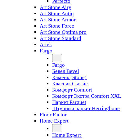
Perfecto
Art Stone Airy
Art Stone Antiq
Art Stone Armor
Art Stone Force
Art Stone Optima pro
Art Stone Standard
Artek
Fargo
Fargo
Бевел Bevel
Камень (Stone)
Классик Classic
Комфорт Comfort
Комфорт Экстра Comfort XXL
Паркет Parquet
Штучный паркет Herringbone
Floor Factor
Home Expert
Home Expert