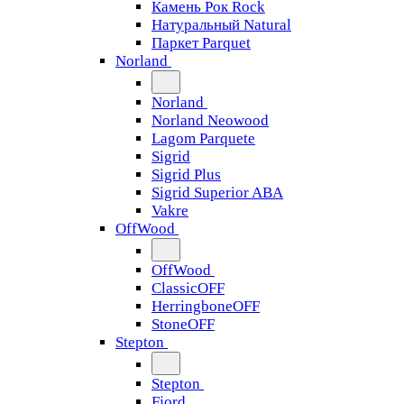
Камень Рок Rock
Натуральный Natural
Паркет Parquet
Norland
Norland
Norland Neowood
Lagom Parquete
Sigrid
Sigrid Plus
Sigrid Superior ABA
Vakre
OffWood
OffWood
ClassicOFF
HerringboneOFF
StoneOFF
Stepton
Stepton
Fjord