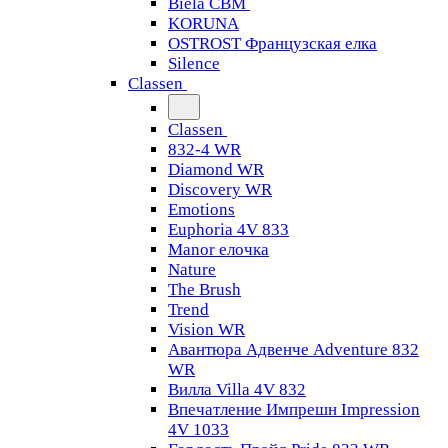
Biela CBM
KORUNA
OSTROST Французская елка
Silence
Classen
Classen
832-4 WR
Diamond WR
Discovery WR
Emotions
Euphoria 4V 833
Manor елочка
Nature
The Brush
Trend
Vision WR
Авантюра Адвенче Adventure 832
WR
Вилла Villa 4V 832
Впечатление Импрешн Impression
4V 1033