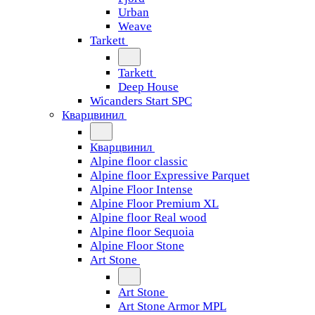
Urban
Weave
Tarkett
Tarkett
Deep House
Wicanders Start SPC
Кварцвинил
Кварцвинил
Alpine floor classic
Alpine floor Expressive Parquet
Alpine Floor Intense
Alpine Floor Premium XL
Alpine floor Real wood
Alpine floor Sequoia
Alpine Floor Stone
Art Stone
Art Stone
Art Stone Armor MPL