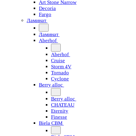
Art Stone Narrow
Decoria
Fargo
Ламинат
Ламинат
Aberhof
Aberhof
Cruise
Storm 4V
Tornado
Сyclone
Berry alloc
Berry alloc
CHATEAU
Eternity
Finesse
Biela CBM