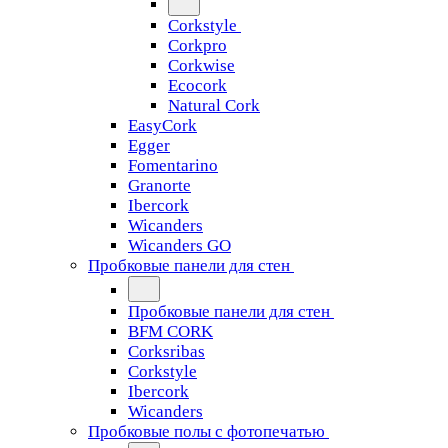
Corkstyle
Corkpro
Corkwise
Ecocork
Natural Cork
EasyCork
Egger
Fomentarino
Granorte
Ibercork
Wicanders
Wicanders GO
Пробковые панели для стен
Пробковые панели для стен
BFM CORK
Corksribas
Corkstyle
Ibercork
Wicanders
Пробковые полы с фотопечатью