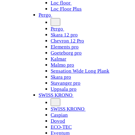
Loc floor
Loc Floor Plus
Pergo
Pergo
Skara 12 pro
Chevron 12 Pro
Elements pro
Goeteborg pro
Kalmar
Malmo pro
Sensation Wide Long Plank
Skara pro
Stavanger pro
Uppsala pro
SWISS KRONO
SWISS KRONO
Caspian
Dovod
ECO-TEC
Eventum