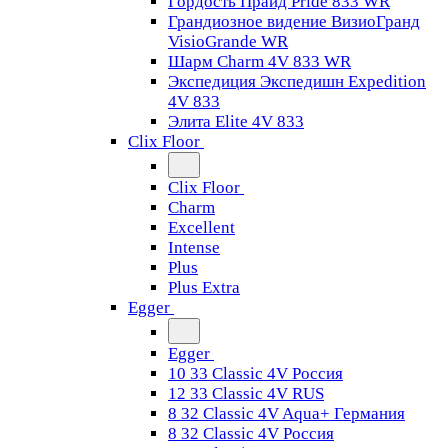
Гордость Прайд Pride 833 WR
Грандиозное видение ВизиоГранд
VisioGrande WR
Шарм Charm 4V 833 WR
Экспедиция Экспедишн Expedition
4V 833
Элита Elite 4V 833
Clix Floor
Clix Floor
Charm
Excellent
Intense
Plus
Plus Extra
Egger
Egger
10 33 Classic 4V Россия
12 33 Classic 4V RUS
8 32 Classic 4V Aqua+ Германия
8 32 Classic 4V Россия