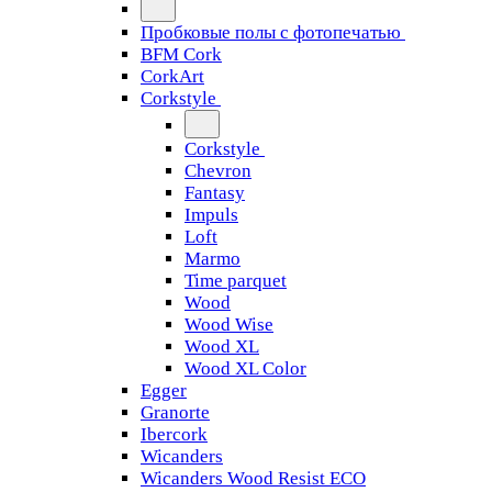
Пробковые полы с фотопечатью
BFM Cork
CorkArt
Corkstyle
Corkstyle
Chevron
Fantasy
Impuls
Loft
Marmo
Time parquet
Wood
Wood Wise
Wood XL
Wood XL Color
Egger
Granorte
Ibercork
Wicanders
Wicanders Wood Resist ECO