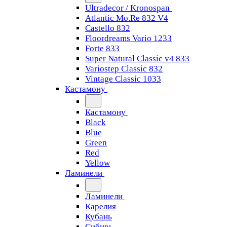
Ultradecor / Kronospan
Atlantic Mo.Re 832 V4
Castello 832
Floordreams Vario 1233
Forte 833
Super Natural Classic v4 833
Variostep Classic 832
Vintage Classic 1033
Кастамону
Кастамону
Black
Blue
Green
Red
Yellow
Ламинели
Ламинели
Карелия
Кубань
Сибирь