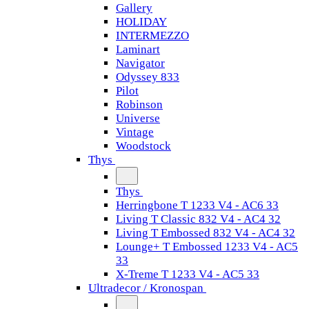
Gallery
HOLIDAY
INTERMEZZO
Laminart
Navigator
Odyssey 833
Pilot
Robinson
Universe
Vintage
Woodstock
Thys
Thys
Herringbone T 1233 V4 - AC6 33
Living T Classic 832 V4 - AC4 32
Living T Embossed 832 V4 - AC4 32
Lounge+ T Embossed 1233 V4 - AC5
33
X-Treme T 1233 V4 - AC5 33
Ultradecor / Kronospan