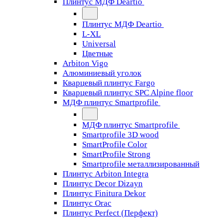
Плинтус МДФ Deartio
Плинтус МДФ Deartio
L-XL
Universal
Цветные
Arbiton Vigo
Алюминиевый уголок
Кварцевый плинтус Fargo
Кварцевый плинтус SPC Alpine floor
МДФ плинтус Smartprofile
МДФ плинтус Smartprofile
Smartprofile 3D wood
SmartProfile Color
SmartProfile Strong
Smartprofile металлизированный
Плинтус Arbiton Integra
Плинтус Decor Dizayn
Плинтус Finitura Dekor
Плинтус Orac
Плинтус Perfect (Перфект)