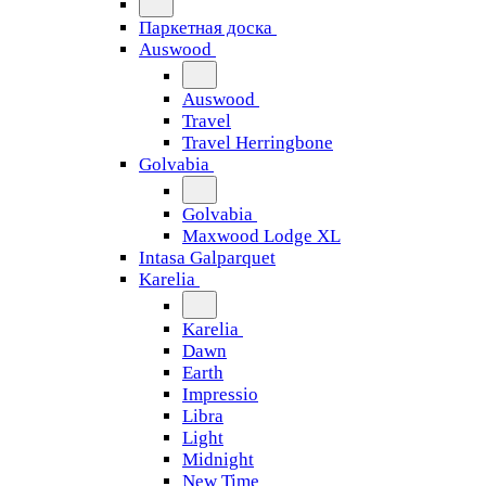
Паркетная доска
Auswood
Auswood
Travel
Travel Herringbone
Golvabia
Golvabia
Maxwood Lodge XL
Intasa Galparquet
Karelia
Karelia
Dawn
Earth
Impressio
Libra
Light
Midnight
New Time