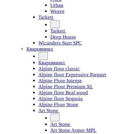
Urban
Weave
Tarkett
Tarkett
Deep House
Wicanders Start SPC
Кварцвинил
Кварцвинил
Alpine floor classic
Alpine floor Expressive Parquet
Alpine Floor Intense
Alpine Floor Premium XL
Alpine floor Real wood
Alpine floor Sequoia
Alpine Floor Stone
Art Stone
Art Stone
Art Stone Armor MPL