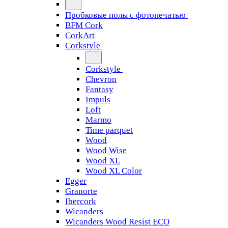
Пробковые полы с фотопечатью
BFM Cork
CorkArt
Corkstyle
Corkstyle
Chevron
Fantasy
Impuls
Loft
Marmo
Time parquet
Wood
Wood Wise
Wood XL
Wood XL Color
Egger
Granorte
Ibercork
Wicanders
Wicanders Wood Resist ECO