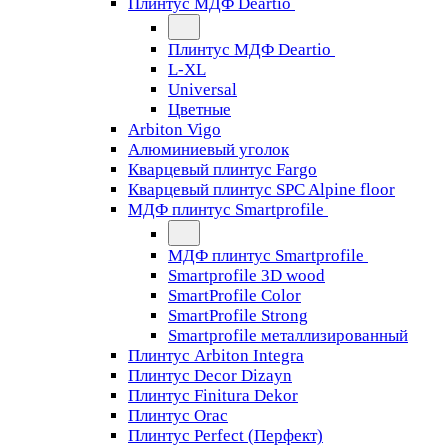
Плинтус МДФ Deartio
Плинтус МДФ Deartio
L-XL
Universal
Цветные
Arbiton Vigo
Алюминиевый уголок
Кварцевый плинтус Fargo
Кварцевый плинтус SPC Alpine floor
МДФ плинтус Smartprofile
МДФ плинтус Smartprofile
Smartprofile 3D wood
SmartProfile Color
SmartProfile Strong
Smartprofile металлизированный
Плинтус Arbiton Integra
Плинтус Decor Dizayn
Плинтус Finitura Dekor
Плинтус Orac
Плинтус Perfect (Перфект)