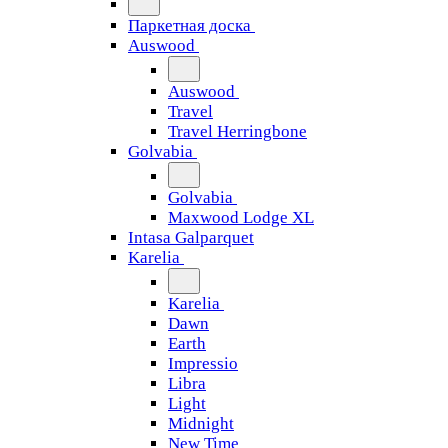
Паркетная доска
Auswood
Auswood
Travel
Travel Herringbone
Golvabia
Golvabia
Maxwood Lodge XL
Intasa Galparquet
Karelia
Karelia
Dawn
Earth
Impressio
Libra
Light
Midnight
New Time