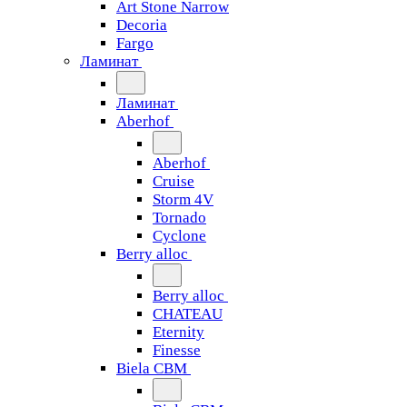
Art Stone Narrow
Decoria
Fargo
Ламинат
Ламинат
Aberhof
Aberhof
Cruise
Storm 4V
Tornado
Сyclone
Berry alloc
Berry alloc
CHATEAU
Eternity
Finesse
Biela CBM