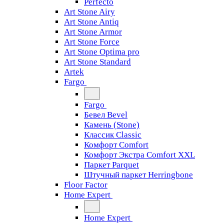
Perfecto
Art Stone Airy
Art Stone Antiq
Art Stone Armor
Art Stone Force
Art Stone Optima pro
Art Stone Standard
Artek
Fargo
Fargo
Бевел Bevel
Камень (Stone)
Классик Classic
Комфорт Comfort
Комфорт Экстра Comfort XXL
Паркет Parquet
Штучный паркет Herringbone
Floor Factor
Home Expert
Home Expert