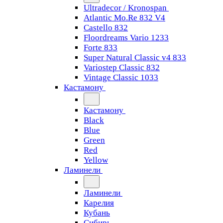
Ultradecor / Kronospan
Atlantic Mo.Re 832 V4
Castello 832
Floordreams Vario 1233
Forte 833
Super Natural Classic v4 833
Variostep Classic 832
Vintage Classic 1033
Кастамону
Кастамону
Black
Blue
Green
Red
Yellow
Ламинели
Ламинели
Карелия
Кубань
Сибирь