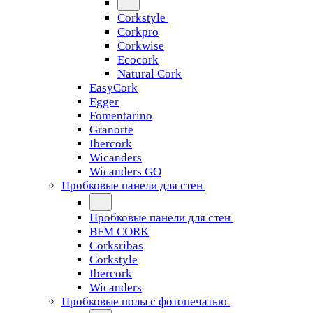
Corkstyle
Corkpro
Corkwise
Ecocork
Natural Cork
EasyCork
Egger
Fomentarino
Granorte
Ibercork
Wicanders
Wicanders GO
Пробковые панели для стен
Пробковые панели для стен
BFM CORK
Corksribas
Corkstyle
Ibercork
Wicanders
Пробковые полы с фотопечатью