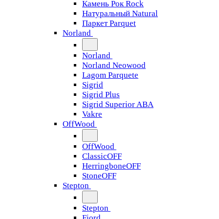
Камень Рок Rock
Натуральный Natural
Паркет Parquet
Norland
Norland
Norland Neowood
Lagom Parquete
Sigrid
Sigrid Plus
Sigrid Superior ABA
Vakre
OffWood
OffWood
ClassicOFF
HerringboneOFF
StoneOFF
Stepton
Stepton
Fjord