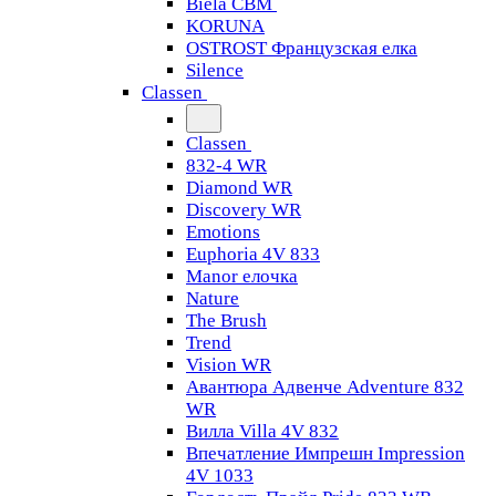
Biela CBM
KORUNA
OSTROST Французская елка
Silence
Classen
Classen
832-4 WR
Diamond WR
Discovery WR
Emotions
Euphoria 4V 833
Manor елочка
Nature
The Brush
Trend
Vision WR
Авантюра Адвенче Adventure 832
WR
Вилла Villa 4V 832
Впечатление Импрешн Impression
4V 1033