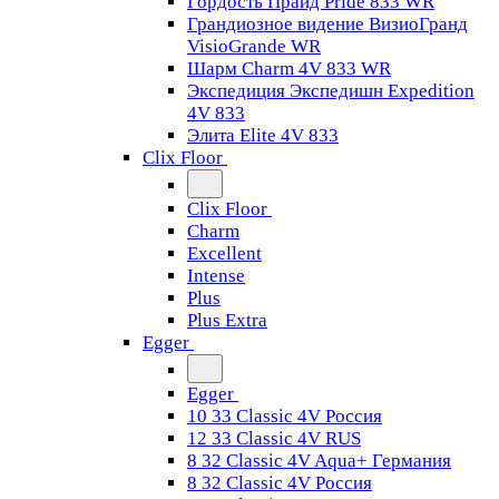
Гордость Прайд Pride 833 WR
Грандиозное видение ВизиоГранд
VisioGrande WR
Шарм Charm 4V 833 WR
Экспедиция Экспедишн Expedition
4V 833
Элита Elite 4V 833
Clix Floor
Clix Floor
Charm
Excellent
Intense
Plus
Plus Extra
Egger
Egger
10 33 Classic 4V Россия
12 33 Classic 4V RUS
8 32 Classic 4V Aqua+ Германия
8 32 Classic 4V Россия