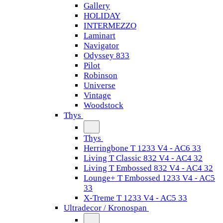
Gallery
HOLIDAY
INTERMEZZO
Laminart
Navigator
Odyssey 833
Pilot
Robinson
Universe
Vintage
Woodstock
Thys
Thys
Herringbone T 1233 V4 - AC6 33
Living T Classic 832 V4 - AC4 32
Living T Embossed 832 V4 - AC4 32
Lounge+ T Embossed 1233 V4 - AC5
33
X-Treme T 1233 V4 - AC5 33
Ultradecor / Kronospan