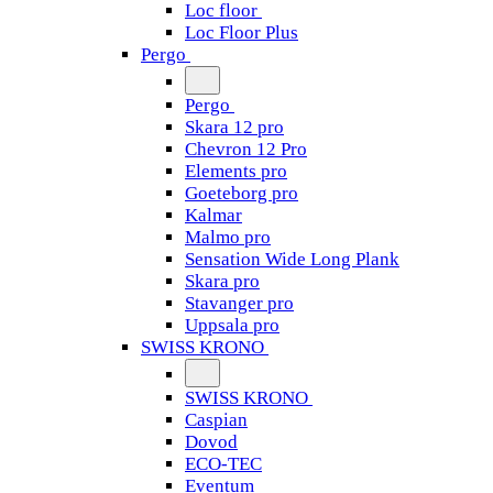
Loc floor
Loc Floor Plus
Pergo
Pergo
Skara 12 pro
Chevron 12 Pro
Elements pro
Goeteborg pro
Kalmar
Malmo pro
Sensation Wide Long Plank
Skara pro
Stavanger pro
Uppsala pro
SWISS KRONO
SWISS KRONO
Caspian
Dovod
ECO-TEC
Eventum