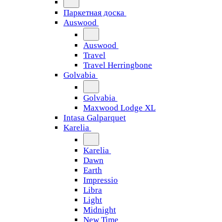
Паркетная доска
Auswood
Auswood
Travel
Travel Herringbone
Golvabia
Golvabia
Maxwood Lodge XL
Intasa Galparquet
Karelia
Karelia
Dawn
Earth
Impressio
Libra
Light
Midnight
New Time