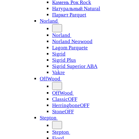
Камень Рок Rock
Натуральный Natural
Паркет Parquet
Norland
Norland
Norland Neowood
Lagom Parquete
Sigrid
Sigrid Plus
Sigrid Superior ABA
Vakre
OffWood
OffWood
ClassicOFF
HerringboneOFF
StoneOFF
Stepton
Stepton
Fjord