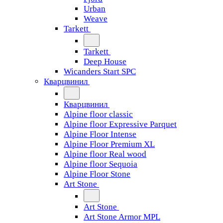
Urban
Weave
Tarkett
Tarkett
Deep House
Wicanders Start SPC
Кварцвинил
Кварцвинил
Alpine floor classic
Alpine floor Expressive Parquet
Alpine Floor Intense
Alpine Floor Premium XL
Alpine floor Real wood
Alpine floor Sequoia
Alpine Floor Stone
Art Stone
Art Stone
Art Stone Armor MPL