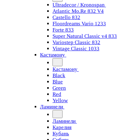
Ultradecor / Kronospan
Atlantic Mo.Re 832 V4
Castello 832
Floordreams Vario 1233
Forte 833
Super Natural Classic v4 833
Variostep Classic 832
Vintage Classic 1033
Кастамону
Кастамону
Black
Blue
Green
Red
Yellow
Ламинели
Ламинели
Карелия
Кубань
Сибирь