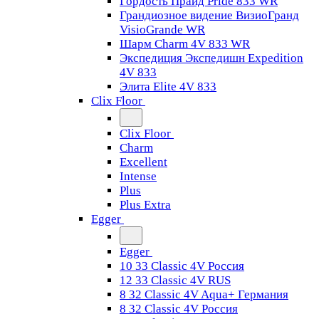
Гордость Прайд Pride 833 WR
Грандиозное видение ВизиоГранд
VisioGrande WR
Шарм Charm 4V 833 WR
Экспедиция Экспедишн Expedition
4V 833
Элита Elite 4V 833
Clix Floor
Clix Floor
Charm
Excellent
Intense
Plus
Plus Extra
Egger
Egger
10 33 Classic 4V Россия
12 33 Classic 4V RUS
8 32 Classic 4V Aqua+ Германия
8 32 Classic 4V Россия