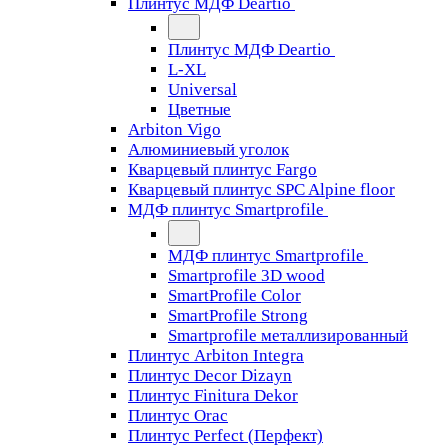
Плинтус МДФ Deartio
Плинтус МДФ Deartio
L-XL
Universal
Цветные
Arbiton Vigo
Алюминиевый уголок
Кварцевый плинтус Fargo
Кварцевый плинтус SPC Alpine floor
МДФ плинтус Smartprofile
МДФ плинтус Smartprofile
Smartprofile 3D wood
SmartProfile Color
SmartProfile Strong
Smartprofile металлизированный
Плинтус Arbiton Integra
Плинтус Decor Dizayn
Плинтус Finitura Dekor
Плинтус Orac
Плинтус Perfect (Перфект)