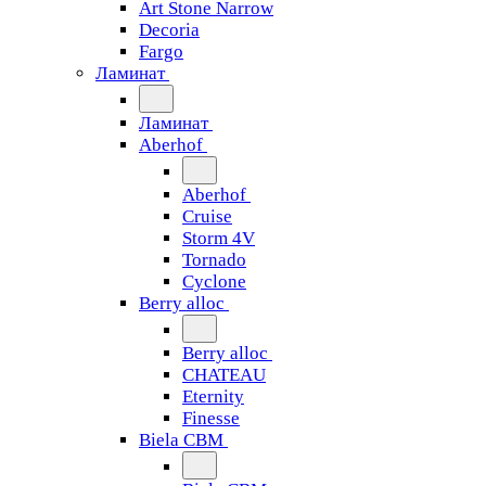
Art Stone Narrow
Decoria
Fargo
Ламинат
Ламинат
Aberhof
Aberhof
Cruise
Storm 4V
Tornado
Сyclone
Berry alloc
Berry alloc
CHATEAU
Eternity
Finesse
Biela CBM