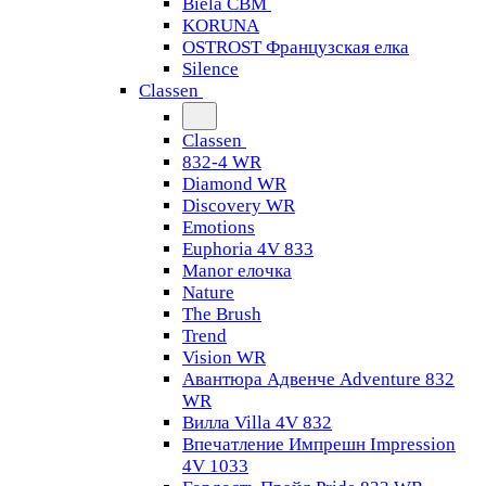
Biela CBM
KORUNA
OSTROST Французская елка
Silence
Classen
Classen
832-4 WR
Diamond WR
Discovery WR
Emotions
Euphoria 4V 833
Manor елочка
Nature
The Brush
Trend
Vision WR
Авантюра Адвенче Adventure 832
WR
Вилла Villa 4V 832
Впечатление Импрешн Impression
4V 1033