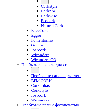
Corkstyle
Corkpro
Corkwise
Ecocork
Natural Cork
EasyCork
Egger
Fomentarino
Granorte
Ibercork
Wicanders
Wicanders GO
Пробковые панели для стен
Пробковые панели для стен
BFM CORK
Corksribas
Corkstyle
Ibercork
Wicanders
Пробковые полы с фотопечатью