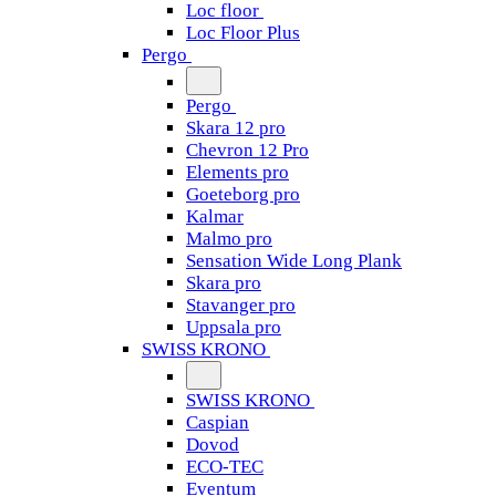
Loc floor
Loc Floor Plus
Pergo
Pergo
Skara 12 pro
Chevron 12 Pro
Elements pro
Goeteborg pro
Kalmar
Malmo pro
Sensation Wide Long Plank
Skara pro
Stavanger pro
Uppsala pro
SWISS KRONO
SWISS KRONO
Caspian
Dovod
ECO-TEC
Eventum