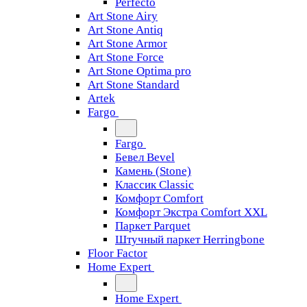
Perfecto
Art Stone Airy
Art Stone Antiq
Art Stone Armor
Art Stone Force
Art Stone Optima pro
Art Stone Standard
Artek
Fargo
Fargo
Бевел Bevel
Камень (Stone)
Классик Classic
Комфорт Comfort
Комфорт Экстра Comfort XXL
Паркет Parquet
Штучный паркет Herringbone
Floor Factor
Home Expert
Home Expert