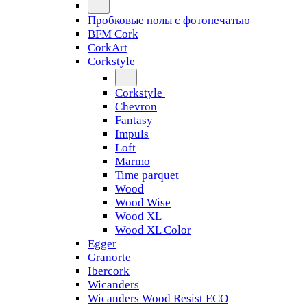
Пробковые полы с фотопечатью
BFM Cork
CorkArt
Corkstyle
Corkstyle
Chevron
Fantasy
Impuls
Loft
Marmo
Time parquet
Wood
Wood Wise
Wood XL
Wood XL Color
Egger
Granorte
Ibercork
Wicanders
Wicanders Wood Resist ECO