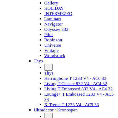
Gallery
HOLIDAY
INTERMEZZO
Laminart
Navigator
Odyssey 833
Pilot
Robinson
Universe
Vintage
Woodstock
Thys
Thys
Herringbone T 1233 V4 - AC6 33
Living T Classic 832 V4 - AC4 32
Living T Embossed 832 V4 - AC4 32
Lounge+ T Embossed 1233 V4 - AC5
33
X-Treme T 1233 V4 - AC5 33
Ultradecor / Kronospan