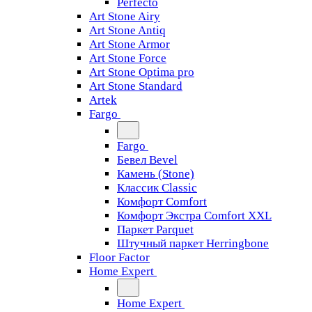
Perfecto
Art Stone Airy
Art Stone Antiq
Art Stone Armor
Art Stone Force
Art Stone Optima pro
Art Stone Standard
Artek
Fargo
Fargo
Бевел Bevel
Камень (Stone)
Классик Classic
Комфорт Comfort
Комфорт Экстра Comfort XXL
Паркет Parquet
Штучный паркет Herringbone
Floor Factor
Home Expert
Home Expert