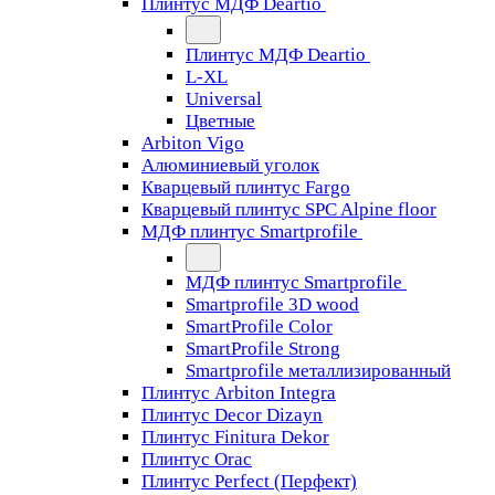
Плинтус МДФ Deartio
Плинтус МДФ Deartio
L-XL
Universal
Цветные
Arbiton Vigo
Алюминиевый уголок
Кварцевый плинтус Fargo
Кварцевый плинтус SPC Alpine floor
МДФ плинтус Smartprofile
МДФ плинтус Smartprofile
Smartprofile 3D wood
SmartProfile Color
SmartProfile Strong
Smartprofile металлизированный
Плинтус Arbiton Integra
Плинтус Decor Dizayn
Плинтус Finitura Dekor
Плинтус Orac
Плинтус Perfect (Перфект)