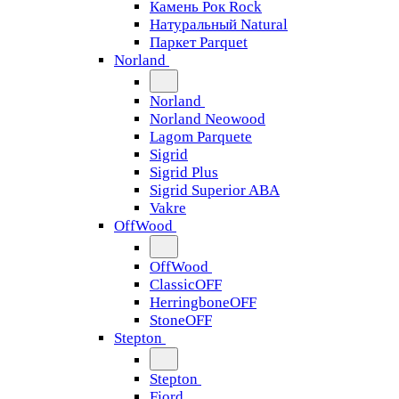
Камень Рок Rock
Натуральный Natural
Паркет Parquet
Norland
Norland
Norland Neowood
Lagom Parquete
Sigrid
Sigrid Plus
Sigrid Superior ABA
Vakre
OffWood
OffWood
ClassicOFF
HerringboneOFF
StoneOFF
Stepton
Stepton
Fjord