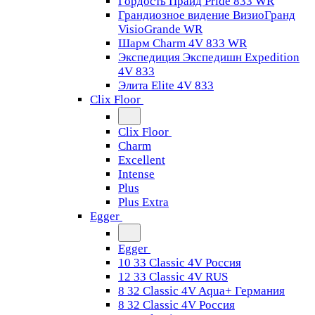
Гордость Прайд Pride 833 WR
Грандиозное видение ВизиоГранд
VisioGrande WR
Шарм Charm 4V 833 WR
Экспедиция Экспедишн Expedition
4V 833
Элита Elite 4V 833
Clix Floor
Clix Floor
Charm
Excellent
Intense
Plus
Plus Extra
Egger
Egger
10 33 Classic 4V Россия
12 33 Classic 4V RUS
8 32 Classic 4V Aqua+ Германия
8 32 Classic 4V Россия