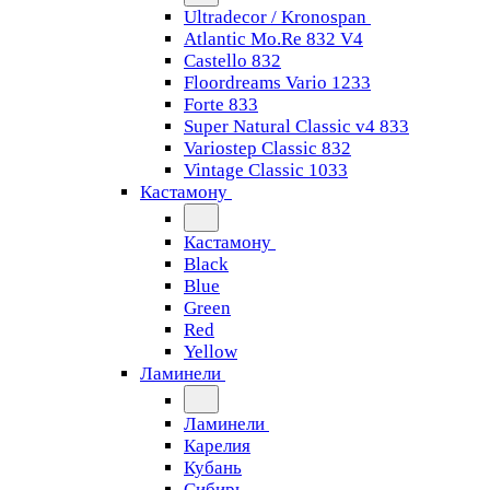
Ultradecor / Kronospan
Atlantic Mo.Re 832 V4
Castello 832
Floordreams Vario 1233
Forte 833
Super Natural Classic v4 833
Variostep Classic 832
Vintage Classic 1033
Кастамону
Кастамону
Black
Blue
Green
Red
Yellow
Ламинели
Ламинели
Карелия
Кубань
Сибирь