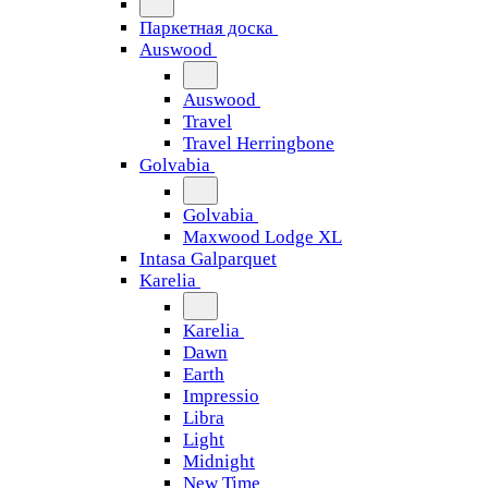
Паркетная доска
Auswood
Auswood
Travel
Travel Herringbone
Golvabia
Golvabia
Maxwood Lodge XL
Intasa Galparquet
Karelia
Karelia
Dawn
Earth
Impressio
Libra
Light
Midnight
New Time