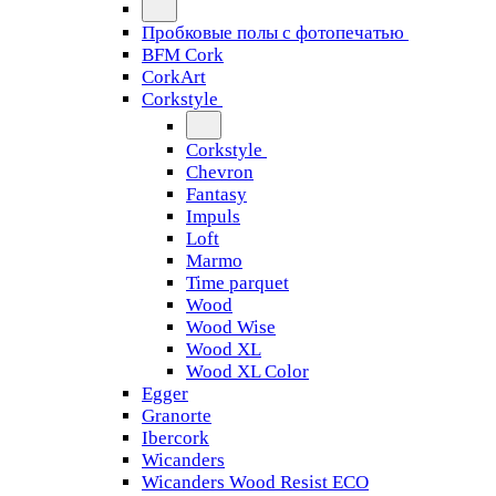
Пробковые полы с фотопечатью
BFM Cork
CorkArt
Corkstyle
Corkstyle
Chevron
Fantasy
Impuls
Loft
Marmo
Time parquet
Wood
Wood Wise
Wood XL
Wood XL Color
Egger
Granorte
Ibercork
Wicanders
Wicanders Wood Resist ECO