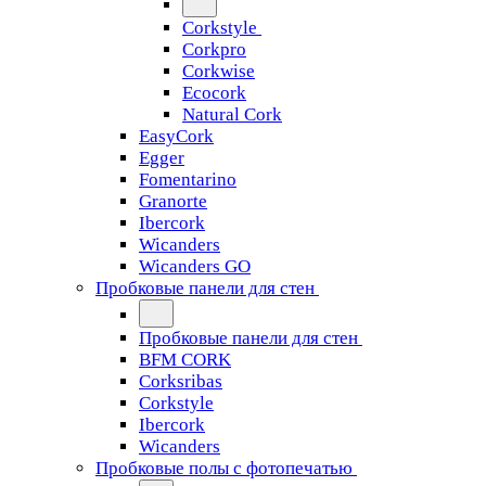
Corkstyle
Corkpro
Corkwise
Ecocork
Natural Cork
EasyCork
Egger
Fomentarino
Granorte
Ibercork
Wicanders
Wicanders GO
Пробковые панели для стен
Пробковые панели для стен
BFM CORK
Corksribas
Corkstyle
Ibercork
Wicanders
Пробковые полы с фотопечатью