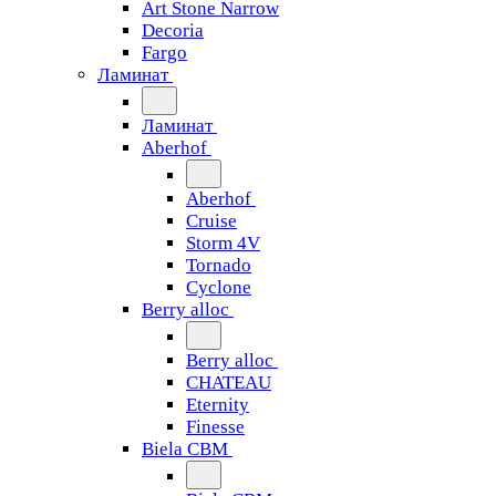
Art Stone Narrow
Decoria
Fargo
Ламинат
Ламинат
Aberhof
Aberhof
Cruise
Storm 4V
Tornado
Сyclone
Berry alloc
Berry alloc
CHATEAU
Eternity
Finesse
Biela CBM