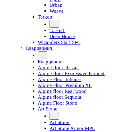
Urban
Weave
Tarkett
Tarkett
Deep House
Wicanders Start SPC
Кварцвинил
Кварцвинил
Alpine floor classic
Alpine floor Expressive Parquet
Alpine Floor Intense
Alpine Floor Premium XL
Alpine floor Real wood
Alpine floor Sequoia
Alpine Floor Stone
Art Stone
Art Stone
Art Stone Armor MPL