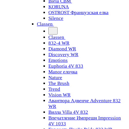
Biela CBM
KORUNA
OSTROST Французская елка
Silence
Classen
Classen
832-4 WR
Diamond WR
Discovery WR
Emotions
Euphoria 4V 833
Manor елочка
Nature
The Brush
Trend
Vision WR
Авантюра Адвенче Adventure 832
WR
Вилла Villa 4V 832
Впечатление Импрешн Impression
4V 1033