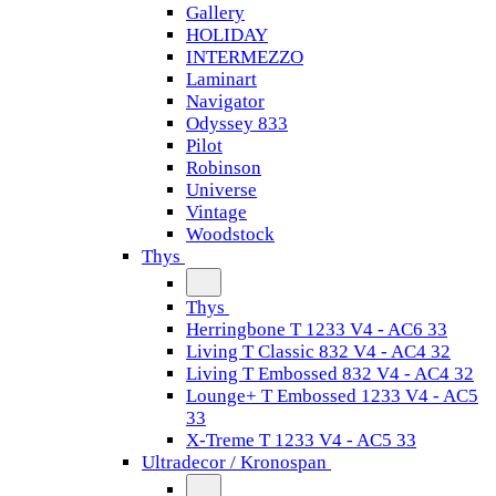
Gallery
HOLIDAY
INTERMEZZO
Laminart
Navigator
Odyssey 833
Pilot
Robinson
Universe
Vintage
Woodstock
Thys
Thys
Herringbone T 1233 V4 - AC6 33
Living T Classic 832 V4 - AC4 32
Living T Embossed 832 V4 - AC4 32
Lounge+ T Embossed 1233 V4 - AC5
33
X-Treme T 1233 V4 - AC5 33
Ultradecor / Kronospan