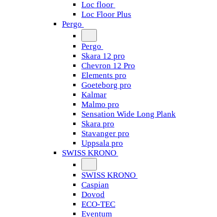
Loc floor
Loc Floor Plus
Pergo
Pergo
Skara 12 pro
Chevron 12 Pro
Elements pro
Goeteborg pro
Kalmar
Malmo pro
Sensation Wide Long Plank
Skara pro
Stavanger pro
Uppsala pro
SWISS KRONO
SWISS KRONO
Caspian
Dovod
ECO-TEC
Eventum