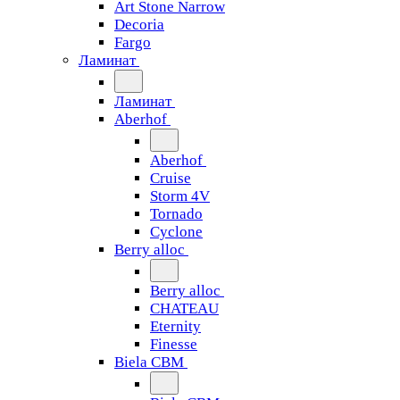
Art Stone Narrow
Decoria
Fargo
Ламинат
Ламинат
Aberhof
Aberhof
Cruise
Storm 4V
Tornado
Сyclone
Berry alloc
Berry alloc
CHATEAU
Eternity
Finesse
Biela CBM