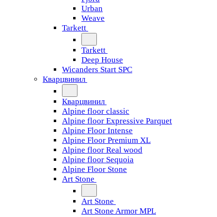
Urban
Weave
Tarkett
Tarkett
Deep House
Wicanders Start SPC
Кварцвинил
Кварцвинил
Alpine floor classic
Alpine floor Expressive Parquet
Alpine Floor Intense
Alpine Floor Premium XL
Alpine floor Real wood
Alpine floor Sequoia
Alpine Floor Stone
Art Stone
Art Stone
Art Stone Armor MPL