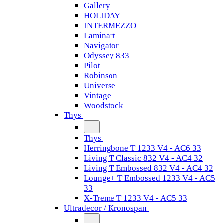
Gallery
HOLIDAY
INTERMEZZO
Laminart
Navigator
Odyssey 833
Pilot
Robinson
Universe
Vintage
Woodstock
Thys
Thys
Herringbone T 1233 V4 - AC6 33
Living T Classic 832 V4 - AC4 32
Living T Embossed 832 V4 - AC4 32
Lounge+ T Embossed 1233 V4 - AC5
33
X-Treme T 1233 V4 - AC5 33
Ultradecor / Kronospan