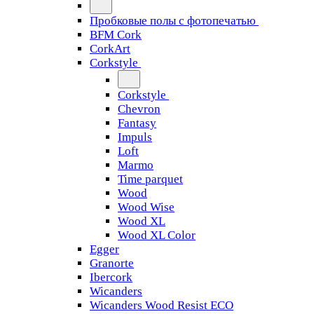
Пробковые полы с фотопечатью
BFM Cork
CorkArt
Corkstyle
Corkstyle
Chevron
Fantasy
Impuls
Loft
Marmo
Time parquet
Wood
Wood Wise
Wood XL
Wood XL Color
Egger
Granorte
Ibercork
Wicanders
Wicanders Wood Resist ECO