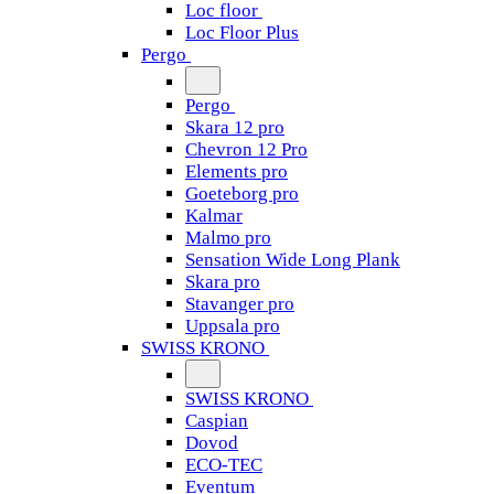
Loc floor
Loc Floor Plus
Pergo
Pergo
Skara 12 pro
Chevron 12 Pro
Elements pro
Goeteborg pro
Kalmar
Malmo pro
Sensation Wide Long Plank
Skara pro
Stavanger pro
Uppsala pro
SWISS KRONO
SWISS KRONO
Caspian
Dovod
ECO-TEC
Eventum