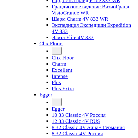
Гордость Прайд Pride 833 WR
Грандиозное видение ВизиоГранд
VisioGrande WR
Шарм Charm 4V 833 WR
Экспедиция Экспедишн Expedition
4V 833
Элита Elite 4V 833
Clix Floor
Clix Floor
Charm
Excellent
Intense
Plus
Plus Extra
Egger
Egger
10 33 Classic 4V Россия
12 33 Classic 4V RUS
8 32 Classic 4V Aqua+ Германия
8 32 Classic 4V Россия