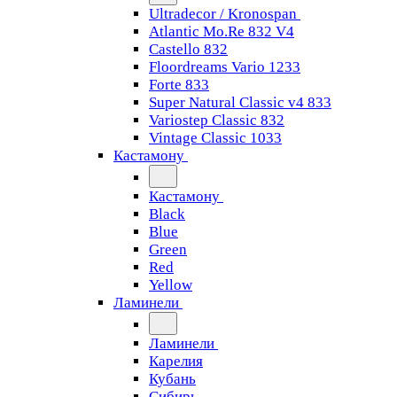
Ultradecor / Kronospan
Atlantic Mo.Re 832 V4
Castello 832
Floordreams Vario 1233
Forte 833
Super Natural Classic v4 833
Variostep Classic 832
Vintage Classic 1033
Кастамону
Кастамону
Black
Blue
Green
Red
Yellow
Ламинели
Ламинели
Карелия
Кубань
Сибирь