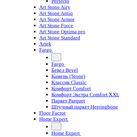
Perfecto
Art Stone Airy
Art Stone Antiq
Art Stone Armor
Art Stone Force
Art Stone Optima pro
Art Stone Standard
Artek
Fargo
Fargo
Бевел Bevel
Камень (Stone)
Классик Classic
Комфорт Comfort
Комфорт Экстра Comfort XXL
Паркет Parquet
Штучный паркет Herringbone
Floor Factor
Home Expert
Home Expert