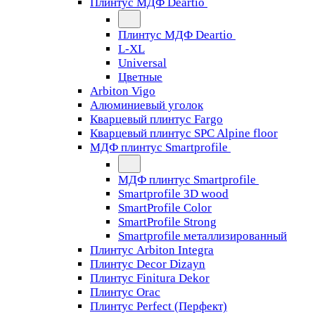
Плинтус МДФ Deartio
Плинтус МДФ Deartio
L-XL
Universal
Цветные
Arbiton Vigo
Алюминиевый уголок
Кварцевый плинтус Fargo
Кварцевый плинтус SPC Alpine floor
МДФ плинтус Smartprofile
МДФ плинтус Smartprofile
Smartprofile 3D wood
SmartProfile Color
SmartProfile Strong
Smartprofile металлизированный
Плинтус Arbiton Integra
Плинтус Decor Dizayn
Плинтус Finitura Dekor
Плинтус Orac
Плинтус Perfect (Перфект)