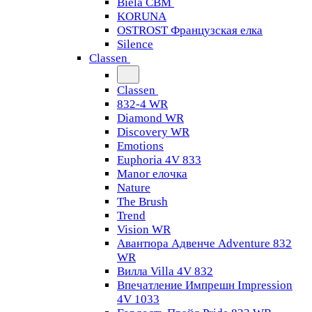
Biela CBM
KORUNA
OSTROST Французская елка
Silence
Classen
Classen
832-4 WR
Diamond WR
Discovery WR
Emotions
Euphoria 4V 833
Manor елочка
Nature
The Brush
Trend
Vision WR
Авантюра Адвенче Adventure 832
WR
Вилла Villa 4V 832
Впечатление Импрешн Impression
4V 1033