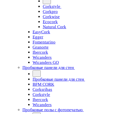
Corkstyle
Corkpro
Corkwise
Ecocork
Natural Cork
EasyCork
Egger
Fomentarino
Granorte
Ibercork
Wicanders
Wicanders GO
Пробковые панели для стен
Пробковые панели для стен
BFM CORK
Corksribas
Corkstyle
Ibercork
Wicanders
Пробковые полы с фотопечатью