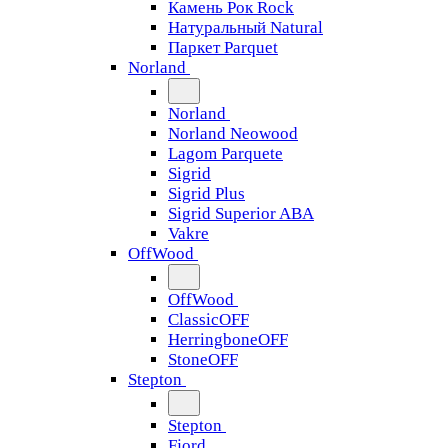
Камень Рок Rock
Натуральный Natural
Паркет Parquet
Norland
Norland
Norland Neowood
Lagom Parquete
Sigrid
Sigrid Plus
Sigrid Superior ABA
Vakre
OffWood
OffWood
ClassicOFF
HerringboneOFF
StoneOFF
Stepton
Stepton
Fjord