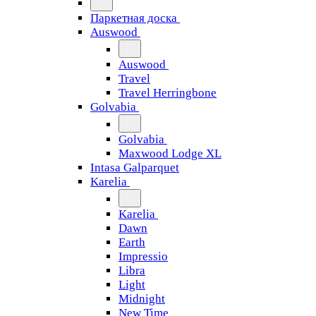
Паркетная доска
Auswood
Auswood
Travel
Travel Herringbone
Golvabia
Golvabia
Maxwood Lodge XL
Intasa Galparquet
Karelia
Karelia
Dawn
Earth
Impressio
Libra
Light
Midnight
New Time