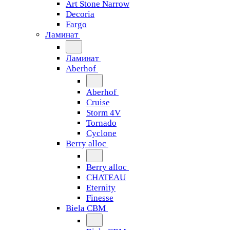
Art Stone Narrow
Decoria
Fargo
Ламинат
Ламинат
Aberhof
Aberhof
Cruise
Storm 4V
Tornado
Сyclone
Berry alloc
Berry alloc
CHATEAU
Eternity
Finesse
Biela CBM