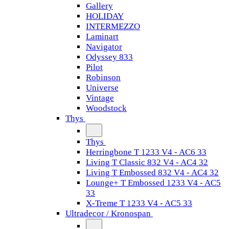
Gallery
HOLIDAY
INTERMEZZO
Laminart
Navigator
Odyssey 833
Pilot
Robinson
Universe
Vintage
Woodstock
Thys
Thys
Herringbone T 1233 V4 - AC6 33
Living T Classic 832 V4 - AC4 32
Living T Embossed 832 V4 - AC4 32
Lounge+ T Embossed 1233 V4 - AC5
33
X-Treme T 1233 V4 - AC5 33
Ultradecor / Kronospan