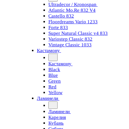
Ultradecor / Kronospan
Atlantic Mo.Re 832 V4
Castello 832
Floordreams Vario 1233
Forte 833
Super Natural Classic v4 833
Variostep Classic 832
Vintage Classic 1033
Кастамону
Кастамону
Black
Blue
Green
Red
Yellow
Ламинели
Ламинели
Карелия
Кубань
Сибирь