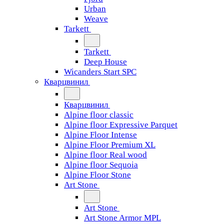
Urban
Weave
Tarkett
Tarkett
Deep House
Wicanders Start SPC
Кварцвинил
Кварцвинил
Alpine floor classic
Alpine floor Expressive Parquet
Alpine Floor Intense
Alpine Floor Premium XL
Alpine floor Real wood
Alpine floor Sequoia
Alpine Floor Stone
Art Stone
Art Stone
Art Stone Armor MPL