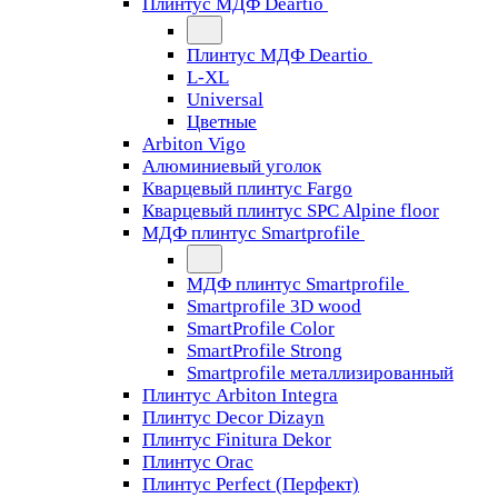
Плинтус МДФ Deartio
Плинтус МДФ Deartio
L-XL
Universal
Цветные
Arbiton Vigo
Алюминиевый уголок
Кварцевый плинтус Fargo
Кварцевый плинтус SPC Alpine floor
МДФ плинтус Smartprofile
МДФ плинтус Smartprofile
Smartprofile 3D wood
SmartProfile Color
SmartProfile Strong
Smartprofile металлизированный
Плинтус Arbiton Integra
Плинтус Decor Dizayn
Плинтус Finitura Dekor
Плинтус Orac
Плинтус Perfect (Перфект)