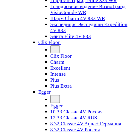
Гордость Прайд Pride 833 WR
Грандиозное видение ВизиоГранд
VisioGrande WR
Шарм Charm 4V 833 WR
Экспедиция Экспедишн Expedition
4V 833
Элита Elite 4V 833
Clix Floor
Clix Floor
Charm
Excellent
Intense
Plus
Plus Extra
Egger
Egger
10 33 Classic 4V Россия
12 33 Classic 4V RUS
8 32 Classic 4V Aqua+ Германия
8 32 Classic 4V Россия