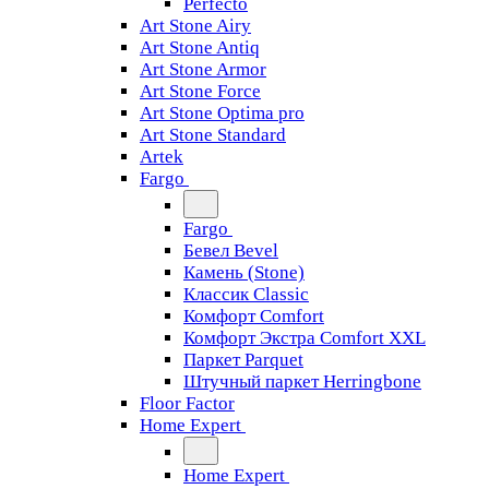
Perfecto
Art Stone Airy
Art Stone Antiq
Art Stone Armor
Art Stone Force
Art Stone Optima pro
Art Stone Standard
Artek
Fargo
Fargo
Бевел Bevel
Камень (Stone)
Классик Classic
Комфорт Comfort
Комфорт Экстра Comfort XXL
Паркет Parquet
Штучный паркет Herringbone
Floor Factor
Home Expert
Home Expert