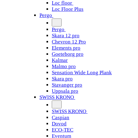
Loc floor
Loc Floor Plus
Pergo
Pergo
Skara 12 pro
Chevron 12 Pro
Elements pro
Goeteborg pro
Kalmar
Malmo pro
Sensation Wide Long Plank
Skara pro
Stavanger pro
Uppsala pro
SWISS KRONO
SWISS KRONO
Caspian
Dovod
ECO-TEC
Eventum