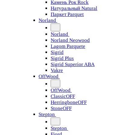
Камень Рок Rock
Натуральный Natural
Паркет Parquet
Norland
Norland
Norland Neowood
Lagom Parquete
Sigrid
Sigrid Plus
Sigrid Superior ABA
Vakre
OffWood
OffWood
ClassicOFF
HerringboneOFF
StoneOFF
Stepton
Stepton
Fjord