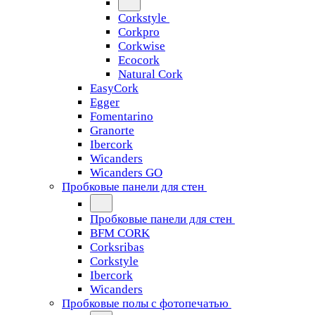
Corkstyle
Corkpro
Corkwise
Ecocork
Natural Cork
EasyCork
Egger
Fomentarino
Granorte
Ibercork
Wicanders
Wicanders GO
Пробковые панели для стен
Пробковые панели для стен
BFM CORK
Corksribas
Corkstyle
Ibercork
Wicanders
Пробковые полы с фотопечатью