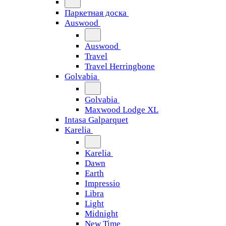
Паркетная доска
Auswood
Auswood
Travel
Travel Herringbone
Golvabia
Golvabia
Maxwood Lodge XL
Intasa Galparquet
Karelia
Karelia
Dawn
Earth
Impressio
Libra
Light
Midnight
New Time