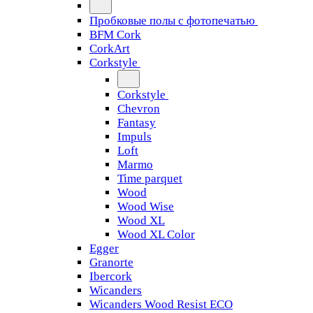
Пробковые полы с фотопечатью
BFM Cork
CorkArt
Corkstyle
Corkstyle
Chevron
Fantasy
Impuls
Loft
Marmo
Time parquet
Wood
Wood Wise
Wood XL
Wood XL Color
Egger
Granorte
Ibercork
Wicanders
Wicanders Wood Resist ECO