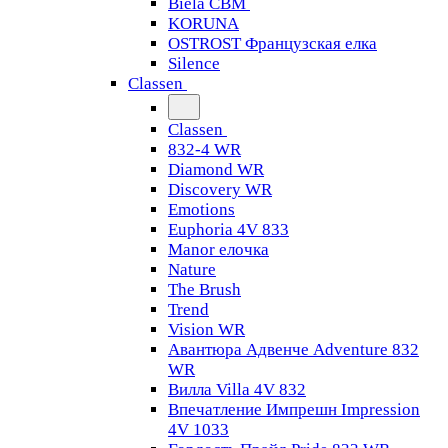
Biela CBM
KORUNA
OSTROST Французская елка
Silence
Classen
Classen
832-4 WR
Diamond WR
Discovery WR
Emotions
Euphoria 4V 833
Manor елочка
Nature
The Brush
Trend
Vision WR
Авантюра Адвенче Adventure 832
WR
Вилла Villa 4V 832
Впечатление Импрешн Impression
4V 1033