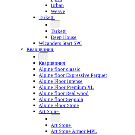
Urban
Weave
Tarkett
Tarkett
Deep House
Wicanders Start SPC
Кварцвинил
Кварцвинил
Alpine floor classic
Alpine floor Expressive Parquet
Alpine Floor Intense
Alpine Floor Premium XL
Alpine floor Real wood
Alpine floor Sequoia
Alpine Floor Stone
Art Stone
Art Stone
Art Stone Armor MPL