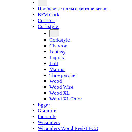
Пробковые полы с фотопечатью
BFM Cork
CorkArt
Corkstyle
Corkstyle
Chevron
Fantasy
Impuls
Loft
Marmo
Time parquet
Wood
Wood Wise
Wood XL
Wood XL Color
Egger
Granorte
Ibercork
Wicanders
Wicanders Wood Resist ECO