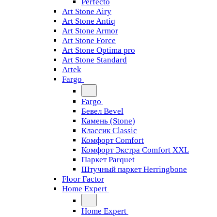
Perfecto
Art Stone Airy
Art Stone Antiq
Art Stone Armor
Art Stone Force
Art Stone Optima pro
Art Stone Standard
Artek
Fargo
Fargo
Бевел Bevel
Камень (Stone)
Классик Classic
Комфорт Comfort
Комфорт Экстра Comfort XXL
Паркет Parquet
Штучный паркет Herringbone
Floor Factor
Home Expert
Home Expert