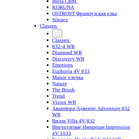
Biela CBM
KORUNA
OSTROST Французская елка
Silence
Classen
Classen
832-4 WR
Diamond WR
Discovery WR
Emotions
Euphoria 4V 833
Manor елочка
Nature
The Brush
Trend
Vision WR
Авантюра Адвенче Adventure 832
WR
Вилла Villa 4V 832
Впечатление Импрешн Impression
4V 1033