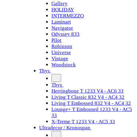
Gallery
HOLIDAY
INTERMEZZO
Laminart
Navigator
Odyssey 833
Pilot
Robinson
Universe
Vintage
Woodstock
Thys
Thys
Herringbone T 1233 V4 - AC6 33
Living T Classic 832 V4 - AC4 32
Living T Embossed 832 V4 - AC4 32
Lounge+ T Embossed 1233 V4 - AC5
33
X-Treme T 1233 V4 - AC5 33
Ultradecor / Kronospan