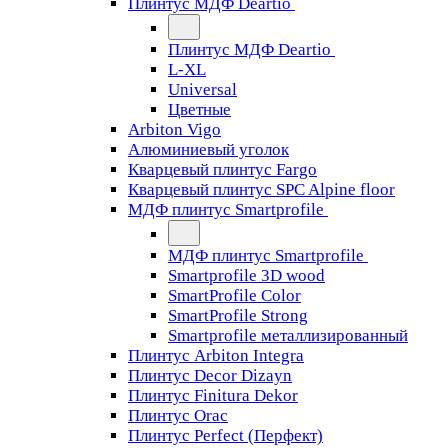
Плинтус МДФ Deartio
Плинтус МДФ Deartio
L-XL
Universal
Цветные
Arbiton Vigo
Алюминиевый уголок
Кварцевый плинтус Fargo
Кварцевый плинтус SPC Alpine floor
МДФ плинтус Smartprofile
МДФ плинтус Smartprofile
Smartprofile 3D wood
SmartProfile Color
SmartProfile Strong
Smartprofile металлизированный
Плинтус Arbiton Integra
Плинтус Decor Dizayn
Плинтус Finitura Dekor
Плинтус Orac
Плинтус Perfect (Перфект)