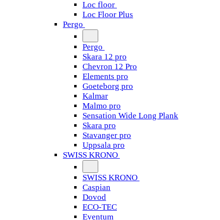
Loc floor
Loc Floor Plus
Pergo
Pergo
Skara 12 pro
Chevron 12 Pro
Elements pro
Goeteborg pro
Kalmar
Malmo pro
Sensation Wide Long Plank
Skara pro
Stavanger pro
Uppsala pro
SWISS KRONO
SWISS KRONO
Caspian
Dovod
ECO-TEC
Eventum