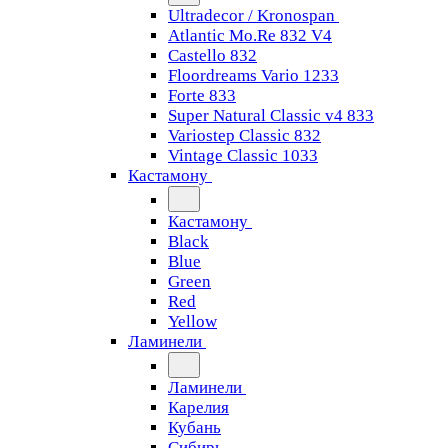
Ultradecor / Kronospan
Atlantic Mo.Re 832 V4
Castello 832
Floordreams Vario 1233
Forte 833
Super Natural Classic v4 833
Variostep Classic 832
Vintage Classic 1033
Кастамону
Кастамону
Black
Blue
Green
Red
Yellow
Ламинели
Ламинели
Карелия
Кубань
Сибирь