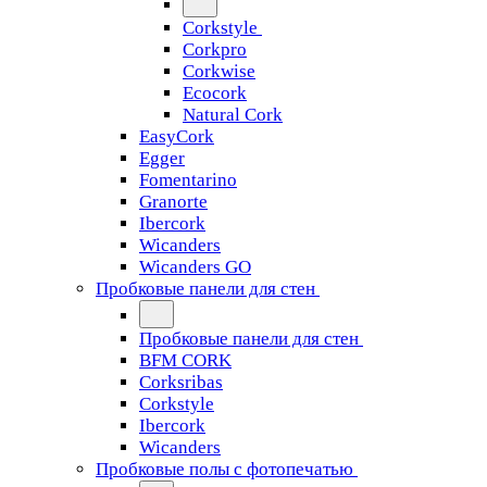
Corkstyle
Corkpro
Corkwise
Ecocork
Natural Cork
EasyCork
Egger
Fomentarino
Granorte
Ibercork
Wicanders
Wicanders GO
Пробковые панели для стен
Пробковые панели для стен
BFM CORK
Corksribas
Corkstyle
Ibercork
Wicanders
Пробковые полы с фотопечатью