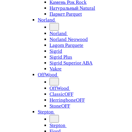
Камень Рок Rock
Натуральный Natural
Паркет Parquet
Norland
Norland
Norland Neowood
Lagom Parquete
Sigrid
Sigrid Plus
Sigrid Superior ABA
Vakre
OffWood
OffWood
ClassicOFF
HerringboneOFF
StoneOFF
Stepton
Stepton
Fjord