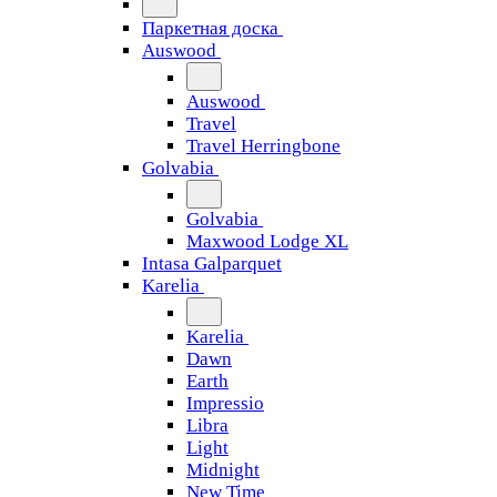
Паркетная доска
Auswood
Auswood
Travel
Travel Herringbone
Golvabia
Golvabia
Maxwood Lodge XL
Intasa Galparquet
Karelia
Karelia
Dawn
Earth
Impressio
Libra
Light
Midnight
New Time