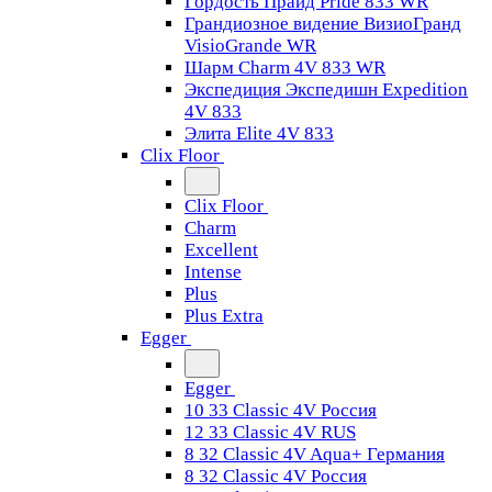
Гордость Прайд Pride 833 WR
Грандиозное видение ВизиоГранд
VisioGrande WR
Шарм Charm 4V 833 WR
Экспедиция Экспедишн Expedition
4V 833
Элита Elite 4V 833
Clix Floor
Clix Floor
Charm
Excellent
Intense
Plus
Plus Extra
Egger
Egger
10 33 Classic 4V Россия
12 33 Classic 4V RUS
8 32 Classic 4V Aqua+ Германия
8 32 Classic 4V Россия