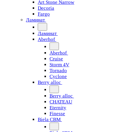
Art Stone Narrow
Decoria
Fargo
Ламинат
Ламинат
Aberhof
Aberhof
Cruise
Storm 4V
Tornado
Сyclone
Berry alloc
Berry alloc
CHATEAU
Eternity
Finesse
Biela CBM