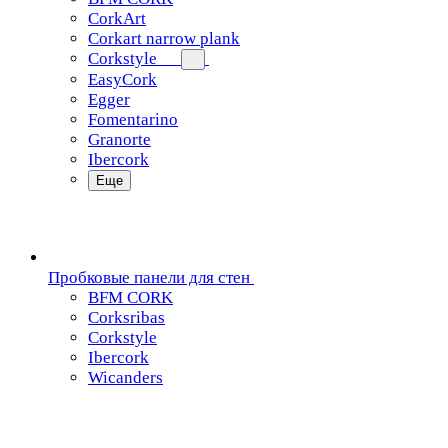
CorkArt
Corkart narrow plank
Corkstyle
EasyCork
Egger
Fomentarino
Granorte
Ibercork
Еще
Пробковые панели для стен
BFM CORK
Corksribas
Corkstyle
Ibercork
Wicanders