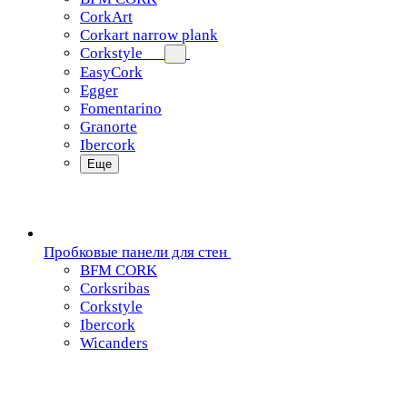
CorkArt
Corkart narrow plank
Corkstyle
EasyCork
Egger
Fomentarino
Granorte
Ibercork
Еще
Пробковые панели для стен
BFM CORK
Corksribas
Corkstyle
Ibercork
Wicanders