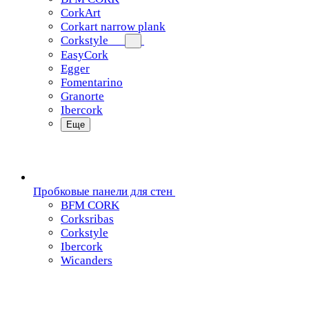
CorkArt
Corkart narrow plank
Corkstyle
EasyCork
Egger
Fomentarino
Granorte
Ibercork
Еще
Пробковые панели для стен
BFM CORK
Corksribas
Corkstyle
Ibercork
Wicanders