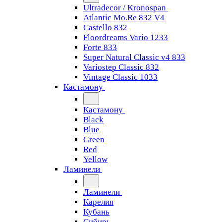
Ultradecor / Kronospan
Atlantic Mo.Re 832 V4
Castello 832
Floordreams Vario 1233
Forte 833
Super Natural Classic v4 833
Variostep Classic 832
Vintage Classic 1033
Кастамону
Кастамону
Black
Blue
Green
Red
Yellow
Ламинели
Ламинели
Карелия
Кубань
Сибирь