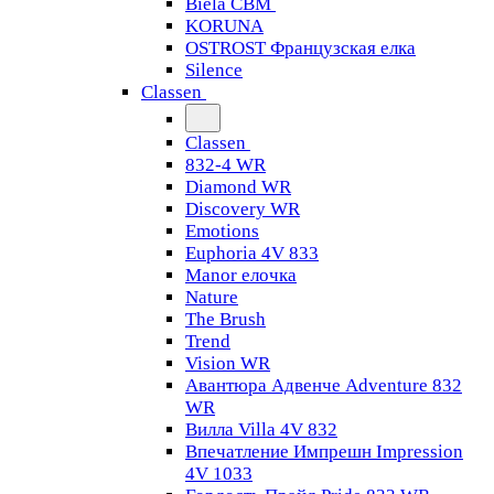
Biela CBM
KORUNA
OSTROST Французская елка
Silence
Classen
Classen
832-4 WR
Diamond WR
Discovery WR
Emotions
Euphoria 4V 833
Manor елочка
Nature
The Brush
Trend
Vision WR
Авантюра Адвенче Adventure 832
WR
Вилла Villa 4V 832
Впечатление Импрешн Impression
4V 1033