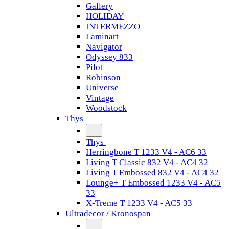
Gallery
HOLIDAY
INTERMEZZO
Laminart
Navigator
Odyssey 833
Pilot
Robinson
Universe
Vintage
Woodstock
Thys
Thys
Herringbone T 1233 V4 - AC6 33
Living T Classic 832 V4 - AC4 32
Living T Embossed 832 V4 - AC4 32
Lounge+ T Embossed 1233 V4 - AC5
33
X-Treme T 1233 V4 - AC5 33
Ultradecor / Kronospan