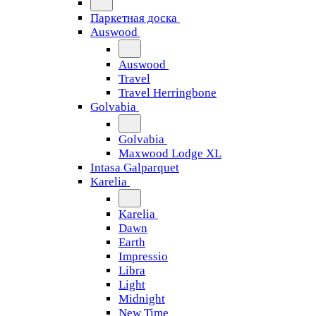
Паркетная доска
Auswood
Auswood
Travel
Travel Herringbone
Golvabia
Golvabia
Maxwood Lodge XL
Intasa Galparquet
Karelia
Karelia
Dawn
Earth
Impressio
Libra
Light
Midnight
New Time