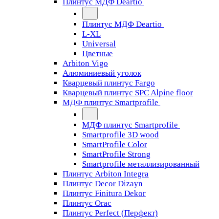
Плинтус МДФ Deartio
Плинтус МДФ Deartio
L-XL
Universal
Цветные
Arbiton Vigo
Алюминиевый уголок
Кварцевый плинтус Fargo
Кварцевый плинтус SPC Alpine floor
МДФ плинтус Smartprofile
МДФ плинтус Smartprofile
Smartprofile 3D wood
SmartProfile Color
SmartProfile Strong
Smartprofile металлизированный
Плинтус Arbiton Integra
Плинтус Decor Dizayn
Плинтус Finitura Dekor
Плинтус Orac
Плинтус Perfect (Перфект)