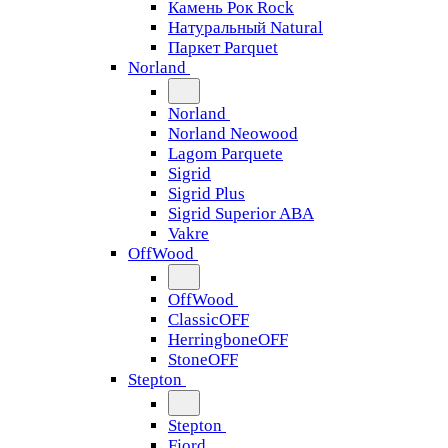
Камень Рок Rock
Натуральный Natural
Паркет Parquet
Norland
Norland
Norland Neowood
Lagom Parquete
Sigrid
Sigrid Plus
Sigrid Superior ABA
Vakre
OffWood
OffWood
ClassicOFF
HerringboneOFF
StoneOFF
Stepton
Stepton
Fjord