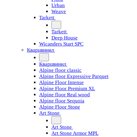
Urban
Weave
Tarkett
Tarkett
Deep House
Wicanders Start SPC
Кварцвинил
Кварцвинил
Alpine floor classic
Alpine floor Expressive Parquet
Alpine Floor Intense
Alpine Floor Premium XL
Alpine floor Real wood
Alpine floor Sequoia
Alpine Floor Stone
Art Stone
Art Stone
Art Stone Armor MPL