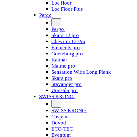
Loc floor
Loc Floor Plus
Pergo
Pergo
Skara 12 pro
Chevron 12 Pro
Elements pro
Goeteborg pro
Kalmar
Malmo pro
Sensation Wide Long Plank
Skara pro
Stavanger pro
Uppsala pro
SWISS KRONO
SWISS KRONO
Caspian
Dovod
ECO-TEC
Eventum