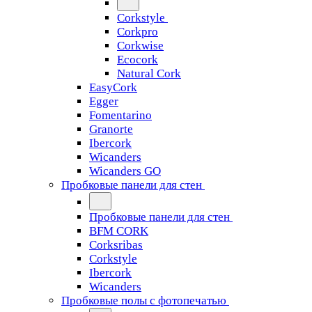
Corkstyle
Corkpro
Corkwise
Ecocork
Natural Cork
EasyCork
Egger
Fomentarino
Granorte
Ibercork
Wicanders
Wicanders GO
Пробковые панели для стен
Пробковые панели для стен
BFM CORK
Corksribas
Corkstyle
Ibercork
Wicanders
Пробковые полы с фотопечатью