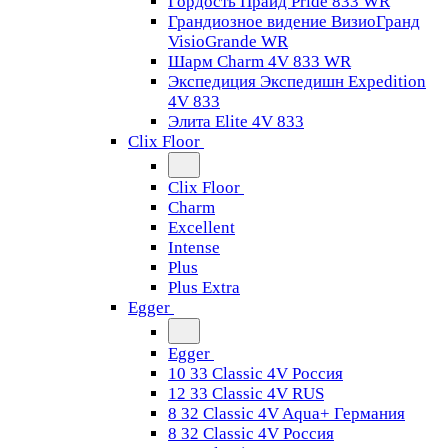
Гордость Прайд Pride 833 WR
Грандиозное видение ВизиоГранд
VisioGrande WR
Шарм Charm 4V 833 WR
Экспедиция Экспедишн Expedition
4V 833
Элита Elite 4V 833
Clix Floor
Clix Floor
Charm
Excellent
Intense
Plus
Plus Extra
Egger
Egger
10 33 Classic 4V Россия
12 33 Classic 4V RUS
8 32 Classic 4V Aqua+ Германия
8 32 Classic 4V Россия