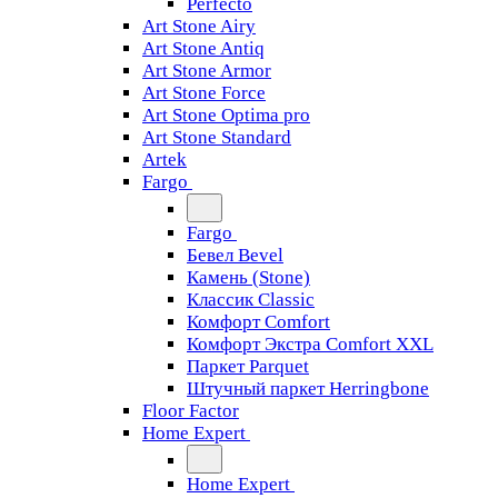
Perfecto
Art Stone Airy
Art Stone Antiq
Art Stone Armor
Art Stone Force
Art Stone Optima pro
Art Stone Standard
Artek
Fargo
Fargo
Бевел Bevel
Камень (Stone)
Классик Classic
Комфорт Comfort
Комфорт Экстра Comfort XXL
Паркет Parquet
Штучный паркет Herringbone
Floor Factor
Home Expert
Home Expert