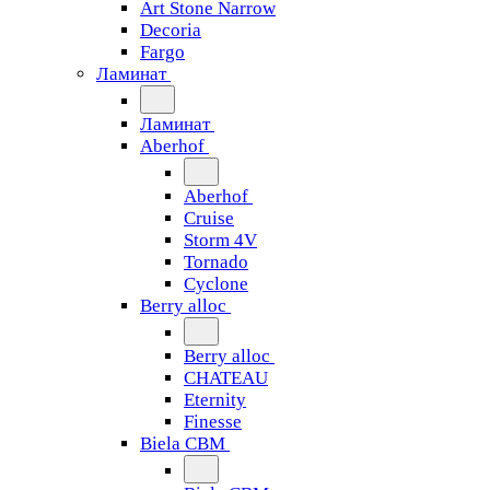
Art Stone Narrow
Decoria
Fargo
Ламинат
Ламинат
Aberhof
Aberhof
Cruise
Storm 4V
Tornado
Сyclone
Berry alloc
Berry alloc
CHATEAU
Eternity
Finesse
Biela CBM