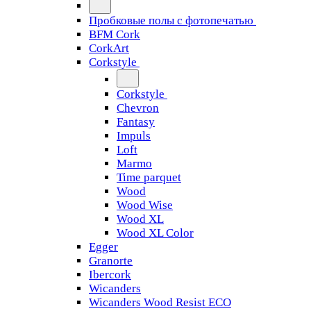
Пробковые полы с фотопечатью
BFM Cork
CorkArt
Corkstyle
Corkstyle
Chevron
Fantasy
Impuls
Loft
Marmo
Time parquet
Wood
Wood Wise
Wood XL
Wood XL Color
Egger
Granorte
Ibercork
Wicanders
Wicanders Wood Resist ECO