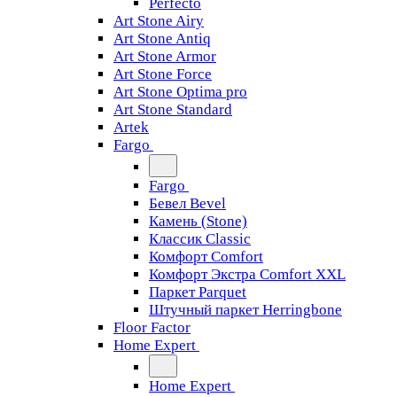
Perfecto
Art Stone Airy
Art Stone Antiq
Art Stone Armor
Art Stone Force
Art Stone Optima pro
Art Stone Standard
Artek
Fargo
Fargo
Бевел Bevel
Камень (Stone)
Классик Classic
Комфорт Comfort
Комфорт Экстра Comfort XXL
Паркет Parquet
Штучный паркет Herringbone
Floor Factor
Home Expert
Home Expert