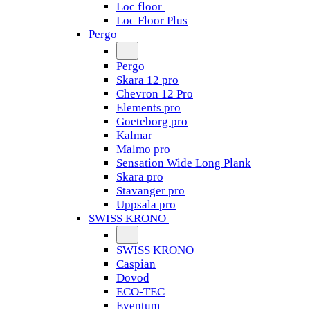
Loc floor
Loc Floor Plus
Pergo
Pergo
Skara 12 pro
Chevron 12 Pro
Elements pro
Goeteborg pro
Kalmar
Malmo pro
Sensation Wide Long Plank
Skara pro
Stavanger pro
Uppsala pro
SWISS KRONO
SWISS KRONO
Caspian
Dovod
ECO-TEC
Eventum