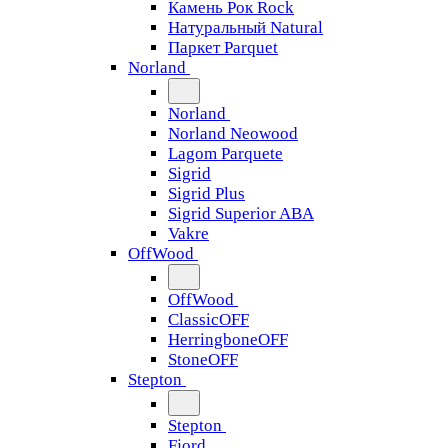
Камень Рок Rock
Натуральный Natural
Паркет Parquet
Norland
Norland
Norland Neowood
Lagom Parquete
Sigrid
Sigrid Plus
Sigrid Superior ABA
Vakre
OffWood
OffWood
ClassicOFF
HerringboneOFF
StoneOFF
Stepton
Stepton
Fjord