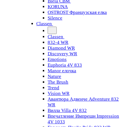
Biela CBM
KORUNA
OSTROST Французская елка
Silence
Classen
Classen
832-4 WR
Diamond WR
Discovery WR
Emotions
Euphoria 4V 833
Manor елочка
Nature
The Brush
Trend
Vision WR
Авантюра Адвенче Adventure 832
WR
Вилла Villa 4V 832
Впечатление Импрешн Impression
4V 1033