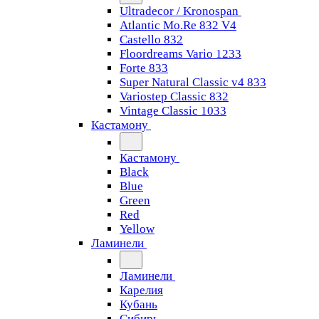
Ultradecor / Kronospan
Atlantic Mo.Re 832 V4
Castello 832
Floordreams Vario 1233
Forte 833
Super Natural Classic v4 833
Variostep Classic 832
Vintage Classic 1033
Кастамону
Кастамону
Black
Blue
Green
Red
Yellow
Ламинели
Ламинели
Карелия
Кубань
Сибирь