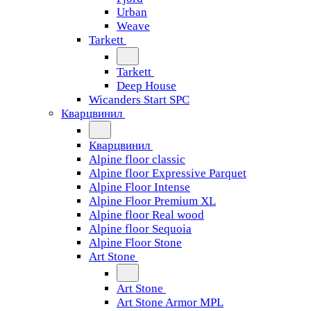
Urban
Weave
Tarkett
Tarkett
Deep House
Wicanders Start SPC
Кварцвинил
Кварцвинил
Alpine floor classic
Alpine floor Expressive Parquet
Alpine Floor Intense
Alpine Floor Premium XL
Alpine floor Real wood
Alpine floor Sequoia
Alpine Floor Stone
Art Stone
Art Stone
Art Stone Armor MPL