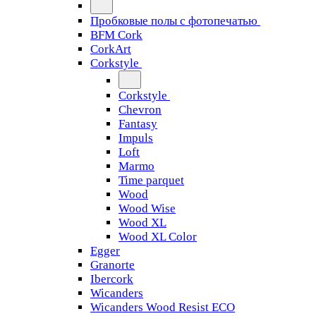
Пробковые полы с фотопечатью
BFM Cork
CorkArt
Corkstyle
Corkstyle
Chevron
Fantasy
Impuls
Loft
Marmo
Time parquet
Wood
Wood Wise
Wood XL
Wood XL Color
Egger
Granorte
Ibercork
Wicanders
Wicanders Wood Resist ECO