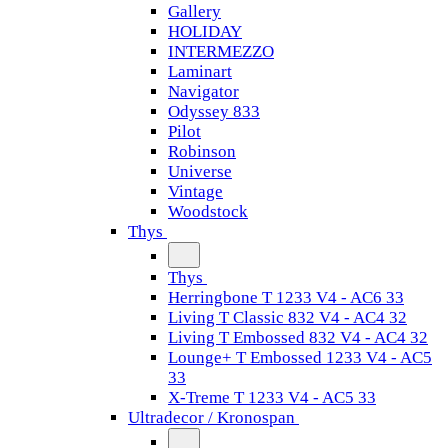
Gallery
HOLIDAY
INTERMEZZO
Laminart
Navigator
Odyssey 833
Pilot
Robinson
Universe
Vintage
Woodstock
Thys
Thys
Herringbone T 1233 V4 - AC6 33
Living T Classic 832 V4 - AC4 32
Living T Embossed 832 V4 - AC4 32
Lounge+ T Embossed 1233 V4 - AC5
33
X-Treme T 1233 V4 - AC5 33
Ultradecor / Kronospan