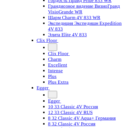
Гордость Прайд Pride 833 WR
Грандиозное видение ВизиоГранд
VisioGrande WR
Шарм Charm 4V 833 WR
Экспедиция Экспедишн Expedition
4V 833
Элита Elite 4V 833
Clix Floor
Clix Floor
Charm
Excellent
Intense
Plus
Plus Extra
Egger
Egger
10 33 Classic 4V Россия
12 33 Classic 4V RUS
8 32 Classic 4V Aqua+ Германия
8 32 Classic 4V Россия