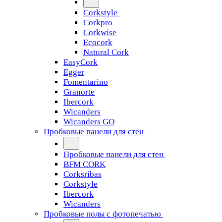
Corkstyle
Corkpro
Corkwise
Ecocork
Natural Cork
EasyCork
Egger
Fomentarino
Granorte
Ibercork
Wicanders
Wicanders GO
Пробковые панели для стен
Пробковые панели для стен
BFM CORK
Corksribas
Corkstyle
Ibercork
Wicanders
Пробковые полы с фотопечатью