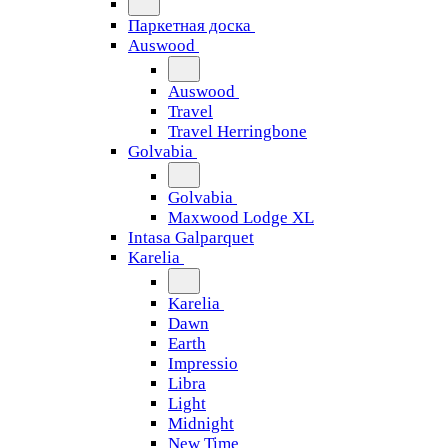
Паркетная доска
Auswood
Auswood
Travel
Travel Herringbone
Golvabia
Golvabia
Maxwood Lodge XL
Intasa Galparquet
Karelia
Karelia
Dawn
Earth
Impressio
Libra
Light
Midnight
New Time