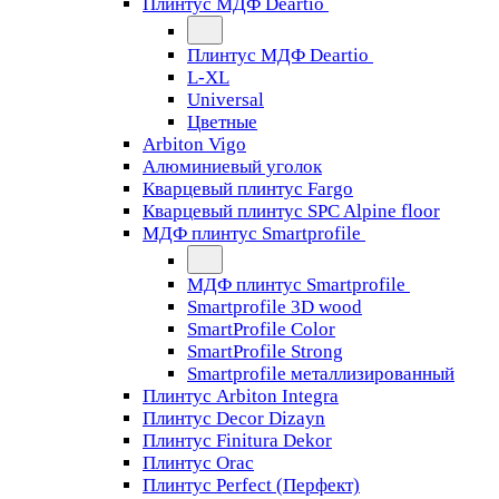
Плинтус МДФ Deartio
Плинтус МДФ Deartio
L-XL
Universal
Цветные
Arbiton Vigo
Алюминиевый уголок
Кварцевый плинтус Fargo
Кварцевый плинтус SPC Alpine floor
МДФ плинтус Smartprofile
МДФ плинтус Smartprofile
Smartprofile 3D wood
SmartProfile Color
SmartProfile Strong
Smartprofile металлизированный
Плинтус Arbiton Integra
Плинтус Decor Dizayn
Плинтус Finitura Dekor
Плинтус Orac
Плинтус Perfect (Перфект)