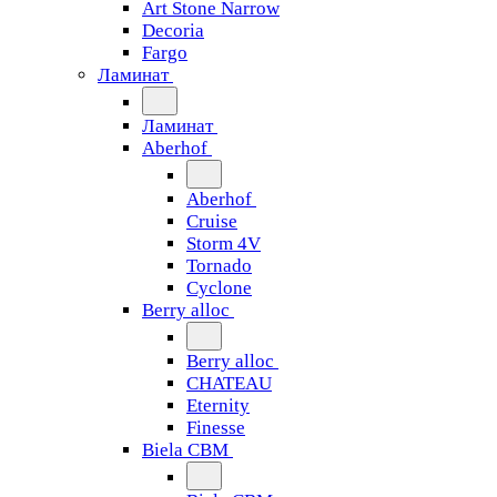
Art Stone Narrow
Decoria
Fargo
Ламинат
Ламинат
Aberhof
Aberhof
Cruise
Storm 4V
Tornado
Сyclone
Berry alloc
Berry alloc
CHATEAU
Eternity
Finesse
Biela CBM