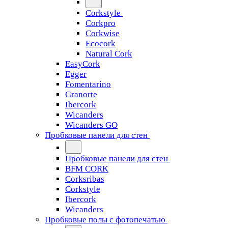
Corkstyle
Corkpro
Corkwise
Ecocork
Natural Cork
EasyCork
Egger
Fomentarino
Granorte
Ibercork
Wicanders
Wicanders GO
Пробковые панели для стен
Пробковые панели для стен
BFM CORK
Corksribas
Corkstyle
Ibercork
Wicanders
Пробковые полы с фотопечатью