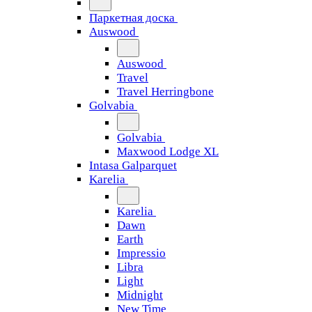
Паркетная доска
Auswood
Auswood
Travel
Travel Herringbone
Golvabia
Golvabia
Maxwood Lodge XL
Intasa Galparquet
Karelia
Karelia
Dawn
Earth
Impressio
Libra
Light
Midnight
New Time