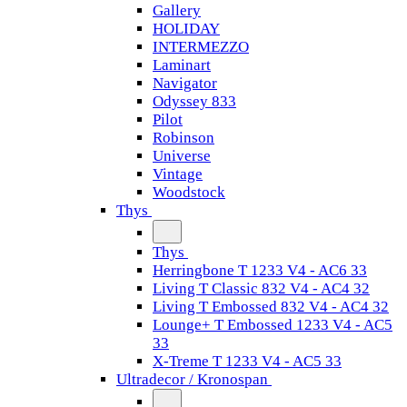
Gallery
HOLIDAY
INTERMEZZO
Laminart
Navigator
Odyssey 833
Pilot
Robinson
Universe
Vintage
Woodstock
Thys
Thys
Herringbone T 1233 V4 - AC6 33
Living T Classic 832 V4 - AC4 32
Living T Embossed 832 V4 - AC4 32
Lounge+ T Embossed 1233 V4 - AC5
33
X-Treme T 1233 V4 - AC5 33
Ultradecor / Kronospan