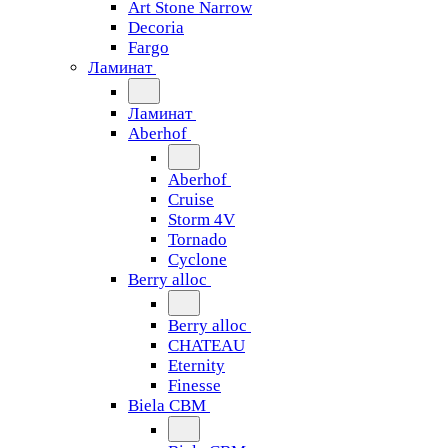
Art Stone Narrow
Decoria
Fargo
Ламинат
Ламинат
Aberhof
Aberhof
Cruise
Storm 4V
Tornado
Сyclone
Berry alloc
Berry alloc
CHATEAU
Eternity
Finesse
Biela CBM