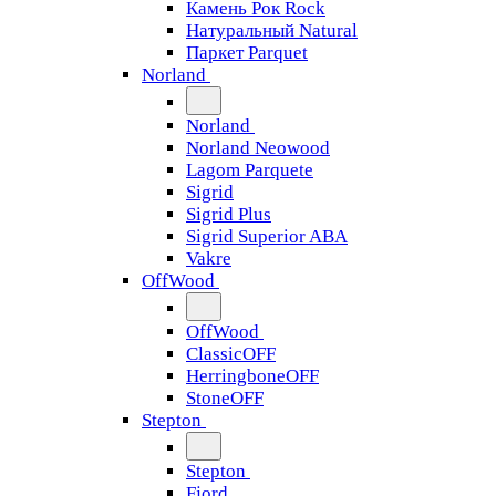
Камень Рок Rock
Натуральный Natural
Паркет Parquet
Norland
Norland
Norland Neowood
Lagom Parquete
Sigrid
Sigrid Plus
Sigrid Superior ABA
Vakre
OffWood
OffWood
ClassicOFF
HerringboneOFF
StoneOFF
Stepton
Stepton
Fjord