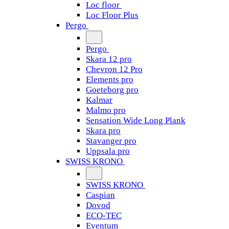
Loc floor
Loc Floor Plus
Pergo
Pergo
Skara 12 pro
Chevron 12 Pro
Elements pro
Goeteborg pro
Kalmar
Malmo pro
Sensation Wide Long Plank
Skara pro
Stavanger pro
Uppsala pro
SWISS KRONO
SWISS KRONO
Caspian
Dovod
ECO-TEC
Eventum