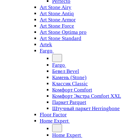
Perfecto
Art Stone Airy
Art Stone Antiq
Art Stone Armor
Art Stone Force
Art Stone Optima pro
Art Stone Standard
Artek
Fargo
Fargo
Бевел Bevel
Камень (Stone)
Классик Classic
Комфорт Comfort
Комфорт Экстра Comfort XXL
Паркет Parquet
Штучный паркет Herringbone
Floor Factor
Home Expert
Home Expert