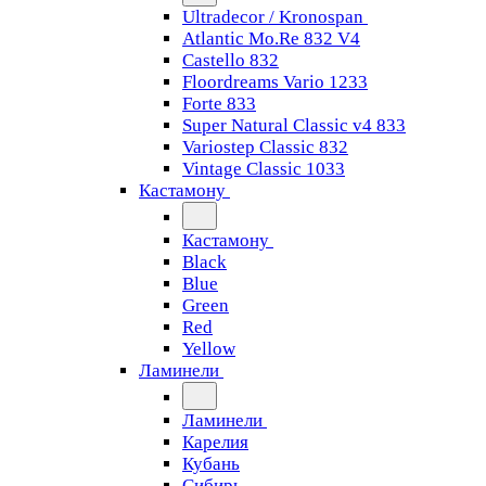
Ultradecor / Kronospan
Atlantic Mo.Re 832 V4
Castello 832
Floordreams Vario 1233
Forte 833
Super Natural Classic v4 833
Variostep Classic 832
Vintage Classic 1033
Кастамону
Кастамону
Black
Blue
Green
Red
Yellow
Ламинели
Ламинели
Карелия
Кубань
Сибирь