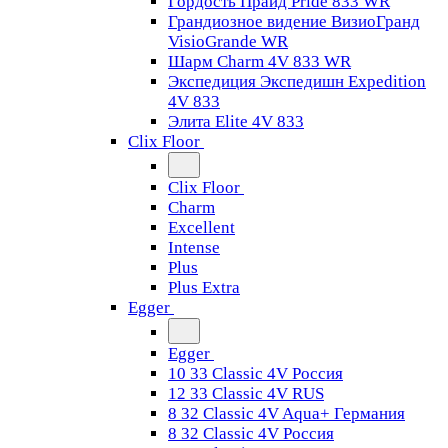
Гордость Прайд Pride 833 WR
Грандиозное видение ВизиоГранд
VisioGrande WR
Шарм Charm 4V 833 WR
Экспедиция Экспедишн Expedition
4V 833
Элита Elite 4V 833
Clix Floor
Clix Floor
Charm
Excellent
Intense
Plus
Plus Extra
Egger
Egger
10 33 Classic 4V Россия
12 33 Classic 4V RUS
8 32 Classic 4V Aqua+ Германия
8 32 Classic 4V Россия