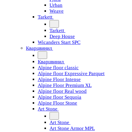
Urban
Weave
Tarkett
Tarkett
Deep House
Wicanders Start SPC
Кварцвинил
Кварцвинил
Alpine floor classic
Alpine floor Expressive Parquet
Alpine Floor Intense
Alpine Floor Premium XL
Alpine floor Real wood
Alpine floor Sequoia
Alpine Floor Stone
Art Stone
Art Stone
Art Stone Armor MPL