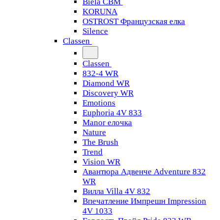
Biela CBM
KORUNA
OSTROST Французская елка
Silence
Classen
Classen
832-4 WR
Diamond WR
Discovery WR
Emotions
Euphoria 4V 833
Manor елочка
Nature
The Brush
Trend
Vision WR
Авантюра Адвенче Adventure 832
WR
Вилла Villa 4V 832
Впечатление Импрешн Impression
4V 1033