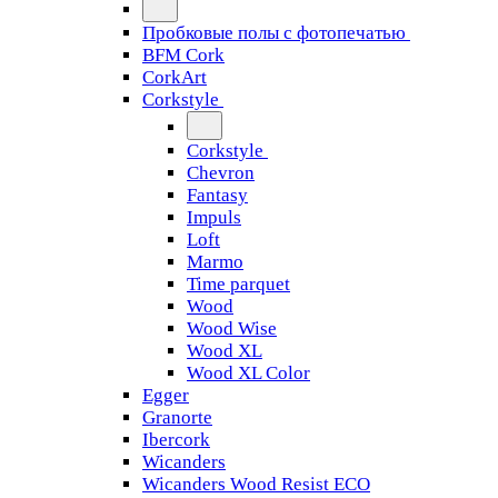
Пробковые полы с фотопечатью
BFM Cork
CorkArt
Corkstyle
Corkstyle
Chevron
Fantasy
Impuls
Loft
Marmo
Time parquet
Wood
Wood Wise
Wood XL
Wood XL Color
Egger
Granorte
Ibercork
Wicanders
Wicanders Wood Resist ECO