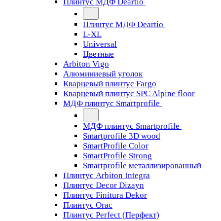
Плинтус МДФ Deartio
Плинтус МДФ Deartio
L-XL
Universal
Цветные
Arbiton Vigo
Алюминиевый уголок
Кварцевый плинтус Fargo
Кварцевый плинтус SPC Alpine floor
МДФ плинтус Smartprofile
МДФ плинтус Smartprofile
Smartprofile 3D wood
SmartProfile Color
SmartProfile Strong
Smartprofile металлизированный
Плинтус Arbiton Integra
Плинтус Decor Dizayn
Плинтус Finitura Dekor
Плинтус Orac
Плинтус Perfect (Перфект)