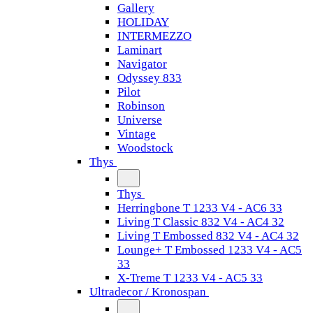
Gallery
HOLIDAY
INTERMEZZO
Laminart
Navigator
Odyssey 833
Pilot
Robinson
Universe
Vintage
Woodstock
Thys
Thys
Herringbone T 1233 V4 - AC6 33
Living T Classic 832 V4 - AC4 32
Living T Embossed 832 V4 - AC4 32
Lounge+ T Embossed 1233 V4 - AC5
33
X-Treme T 1233 V4 - AC5 33
Ultradecor / Kronospan