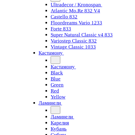
Ultradecor / Kronospan
Atlantic Mo.Re 832 V4
Castello 832
Floordreams Vario 1233
Forte 833
Super Natural Classic v4 833
Variostep Classic 832
Vintage Classic 1033
Кастамону
Кастамону
Black
Blue
Green
Red
Yellow
Ламинели
Ламинели
Карелия
Кубань
Сибирь