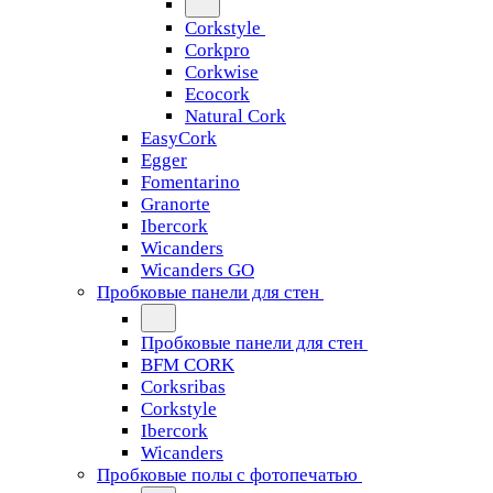
Corkstyle
Corkpro
Corkwise
Ecocork
Natural Cork
EasyCork
Egger
Fomentarino
Granorte
Ibercork
Wicanders
Wicanders GO
Пробковые панели для стен
Пробковые панели для стен
BFM CORK
Corksribas
Corkstyle
Ibercork
Wicanders
Пробковые полы с фотопечатью