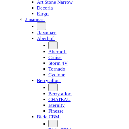
Art Stone Narrow
Decoria
Fargo
Ламинат
Ламинат
Aberhof
Aberhof
Cruise
Storm 4V
Tornado
Сyclone
Berry alloc
Berry alloc
CHATEAU
Eternity
Finesse
Biela CBM