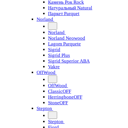
Камень Рок Rock
Натуральный Natural
Паркет Parquet
Norland
Norland
Norland Neowood
Lagom Parquete
Sigrid
Sigrid Plus
Sigrid Superior ABA
Vakre
OffWood
OffWood
ClassicOFF
HerringboneOFF
StoneOFF
Stepton
Stepton
Fjord