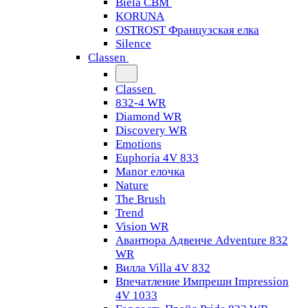
Biela CBM
KORUNA
OSTROST Французская елка
Silence
Classen
Classen
832-4 WR
Diamond WR
Discovery WR
Emotions
Euphoria 4V 833
Manor елочка
Nature
The Brush
Trend
Vision WR
Авантюра Адвенче Adventure 832
WR
Вилла Villa 4V 832
Впечатление Импрешн Impression
4V 1033