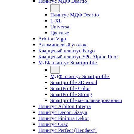
Плинтус МДФ Deartio
Плинтус МДФ Deartio
L-XL
Universal
Цветные
Arbiton Vigo
Алюминиевый уголок
Кварцевый плинтус Fargo
Кварцевый плинтус SPC Alpine floor
МДФ плинтус Smartprofile
МДФ плинтус Smartprofile
Smartprofile 3D wood
SmartProfile Color
SmartProfile Strong
Smartprofile металлизированный
Плинтус Arbiton Integra
Плинтус Decor Dizayn
Плинтус Finitura Dekor
Плинтус Orac
Плинтус Perfect (Перфект)