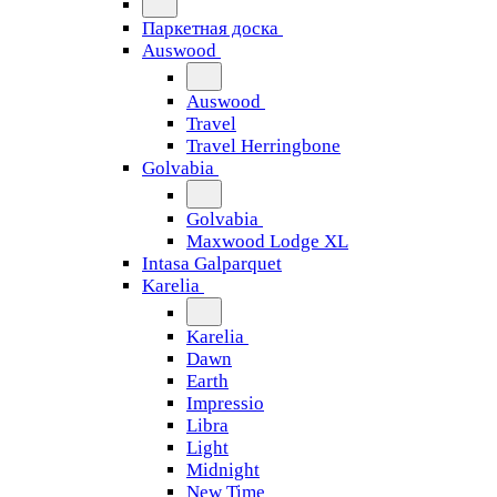
Паркетная доска
Auswood
Auswood
Travel
Travel Herringbone
Golvabia
Golvabia
Maxwood Lodge XL
Intasa Galparquet
Karelia
Karelia
Dawn
Earth
Impressio
Libra
Light
Midnight
New Time