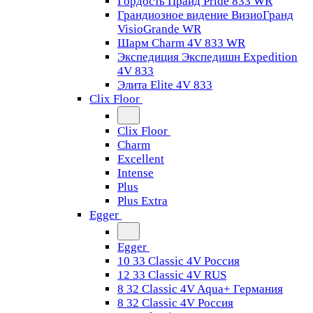
Гордость Прайд Pride 833 WR
Грандиозное видение ВизиоГранд
VisioGrande WR
Шарм Charm 4V 833 WR
Экспедиция Экспедишн Expedition
4V 833
Элита Elite 4V 833
Clix Floor
Clix Floor
Charm
Excellent
Intense
Plus
Plus Extra
Egger
Egger
10 33 Classic 4V Россия
12 33 Classic 4V RUS
8 32 Classic 4V Aqua+ Германия
8 32 Classic 4V Россия