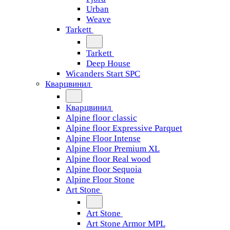
Urban
Weave
Tarkett
Tarkett
Deep House
Wicanders Start SPC
Кварцвинил
Кварцвинил
Alpine floor classic
Alpine floor Expressive Parquet
Alpine Floor Intense
Alpine Floor Premium XL
Alpine floor Real wood
Alpine floor Sequoia
Alpine Floor Stone
Art Stone
Art Stone
Art Stone Armor MPL