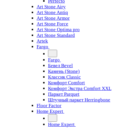
Perfecto
Art Stone Airy
Art Stone Antiq
Art Stone Armor
Art Stone Force
Art Stone Optima pro
Art Stone Standard
Artek
Fargo
Fargo
Бевел Bevel
Камень (Stone)
Классик Classic
Комфорт Comfort
Комфорт Экстра Comfort XXL
Паркет Parquet
Штучный паркет Herringbone
Floor Factor
Home Expert
Home Expert