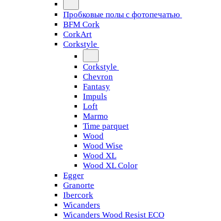
Пробковые полы с фотопечатью
BFM Cork
CorkArt
Corkstyle
Corkstyle
Chevron
Fantasy
Impuls
Loft
Marmo
Time parquet
Wood
Wood Wise
Wood XL
Wood XL Color
Egger
Granorte
Ibercork
Wicanders
Wicanders Wood Resist ECO