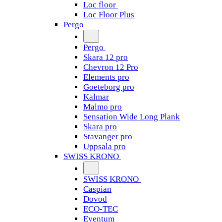
Loc floor
Loc Floor Plus
Pergo
Pergo
Skara 12 pro
Chevron 12 Pro
Elements pro
Goeteborg pro
Kalmar
Malmo pro
Sensation Wide Long Plank
Skara pro
Stavanger pro
Uppsala pro
SWISS KRONO
SWISS KRONO
Caspian
Dovod
ECO-TEC
Eventum