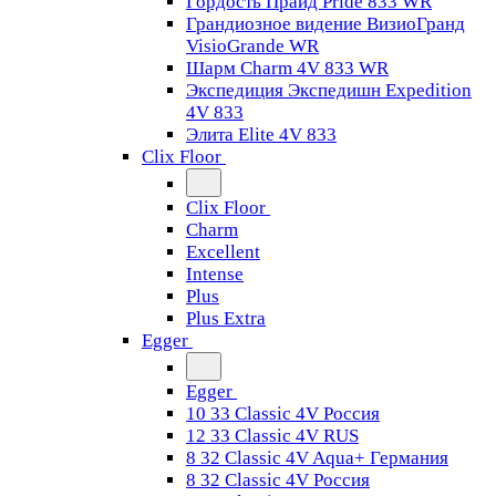
Гордость Прайд Pride 833 WR
Грандиозное видение ВизиоГранд
VisioGrande WR
Шарм Charm 4V 833 WR
Экспедиция Экспедишн Expedition
4V 833
Элита Elite 4V 833
Clix Floor
Clix Floor
Charm
Excellent
Intense
Plus
Plus Extra
Egger
Egger
10 33 Classic 4V Россия
12 33 Classic 4V RUS
8 32 Classic 4V Aqua+ Германия
8 32 Classic 4V Россия