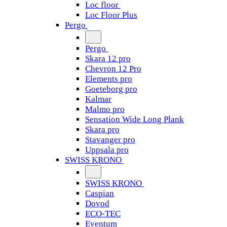
Loc floor
Loc Floor Plus
Pergo
Pergo
Skara 12 pro
Chevron 12 Pro
Elements pro
Goeteborg pro
Kalmar
Malmo pro
Sensation Wide Long Plank
Skara pro
Stavanger pro
Uppsala pro
SWISS KRONO
SWISS KRONO
Caspian
Dovod
ECO-TEC
Eventum