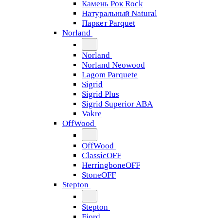
Камень Рок Rock
Натуральный Natural
Паркет Parquet
Norland
Norland
Norland Neowood
Lagom Parquete
Sigrid
Sigrid Plus
Sigrid Superior ABA
Vakre
OffWood
OffWood
ClassicOFF
HerringboneOFF
StoneOFF
Stepton
Stepton
Fjord