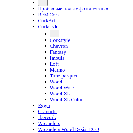
Пробковые полы с фотопечатью
BFM Cork
CorkArt
Corkstyle
Corkstyle
Chevron
Fantasy
Impuls
Loft
Marmo
Time parquet
Wood
Wood Wise
Wood XL
Wood XL Color
Egger
Granorte
Ibercork
Wicanders
Wicanders Wood Resist ECO