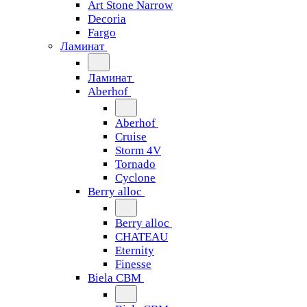
Art Stone Narrow
Decoria
Fargo
Ламинат
Ламинат
Aberhof
Aberhof
Cruise
Storm 4V
Tornado
Сyclone
Berry alloc
Berry alloc
CHATEAU
Eternity
Finesse
Biela CBM