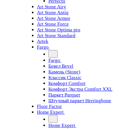
Perfecto
Art Stone Airy
Art Stone Antiq
Art Stone Armor
Art Stone Force
Art Stone Optima pro
Art Stone Standard
Artek
Fargo
Fargo
Бевел Bevel
Камень (Stone)
Классик Classic
Комфорт Comfort
Комфорт Экстра Comfort XXL
Паркет Parquet
Штучный паркет Herringbone
Floor Factor
Home Expert
Home Expert