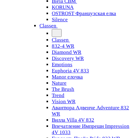
Biela CBM
KORUNA
OSTROST Французская елка
Silence
Classen
Classen
832-4 WR
Diamond WR
Discovery WR
Emotions
Euphoria 4V 833
Manor елочка
Nature
The Brush
Trend
Vision WR
Авантюра Адвенче Adventure 832
WR
Вилла Villa 4V 832
Впечатление Импрешн Impression
4V 1033