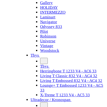
Gallery
HOLIDAY
INTERMEZZO
Laminart
Navigator
Odyssey 833
Pilot
Robinson
Universe
Vintage
Woodstock
Thys
Thys
Herringbone T 1233 V4 - AC6 33
Living T Classic 832 V4 - AC4 32
Living T Embossed 832 V4 - AC4 32
Lounge+ T Embossed 1233 V4 - AC5
33
X-Treme T 1233 V4 - AC5 33
Ultradecor / Kronospan