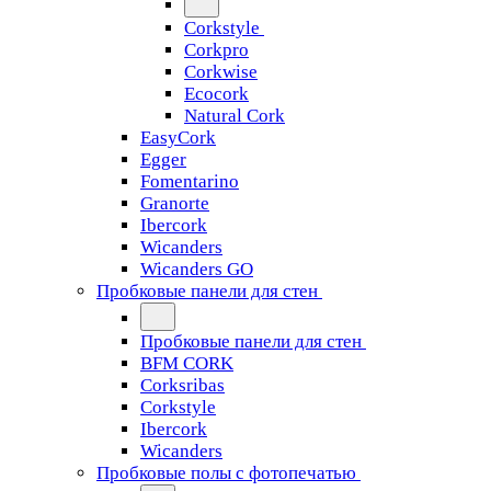
Corkstyle
Corkpro
Corkwise
Ecocork
Natural Cork
EasyCork
Egger
Fomentarino
Granorte
Ibercork
Wicanders
Wicanders GO
Пробковые панели для стен
Пробковые панели для стен
BFM CORK
Corksribas
Corkstyle
Ibercork
Wicanders
Пробковые полы с фотопечатью