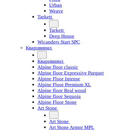
Urban
Weave
Tarkett
Tarkett
Deep House
Wicanders Start SPC
Кварцвинил
Кварцвинил
Alpine floor classic
Alpine floor Expressive Parquet
Alpine Floor Intense
Alpine Floor Premium XL
Alpine floor Real wood
Alpine floor Sequoia
Alpine Floor Stone
Art Stone
Art Stone
Art Stone Armor MPL