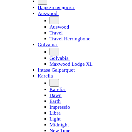
Паркетная доска
Auswood
Auswood
Travel
Travel Herringbone
Golvabia
Golvabia
Maxwood Lodge XL
Intasa Galparquet
Karelia
Karelia
Dawn
Earth
Impressio
Libra
Light
Midnight
New Time