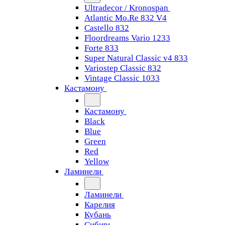
Ultradecor / Kronospan
Atlantic Mo.Re 832 V4
Castello 832
Floordreams Vario 1233
Forte 833
Super Natural Classic v4 833
Variostep Classic 832
Vintage Classic 1033
Кастамону
Кастамону
Black
Blue
Green
Red
Yellow
Ламинели
Ламинели
Карелия
Кубань
Сибирь