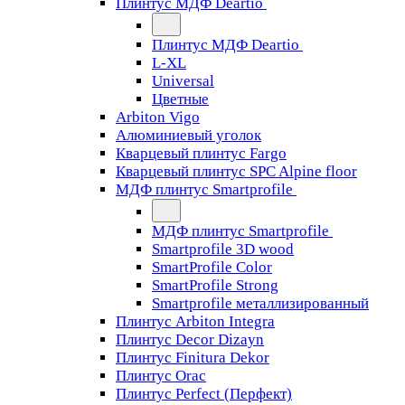
Плинтус МДФ Deartio
Плинтус МДФ Deartio
L-XL
Universal
Цветные
Arbiton Vigo
Алюминиевый уголок
Кварцевый плинтус Fargo
Кварцевый плинтус SPC Alpine floor
МДФ плинтус Smartprofile
МДФ плинтус Smartprofile
Smartprofile 3D wood
SmartProfile Color
SmartProfile Strong
Smartprofile металлизированный
Плинтус Arbiton Integra
Плинтус Decor Dizayn
Плинтус Finitura Dekor
Плинтус Orac
Плинтус Perfect (Перфект)