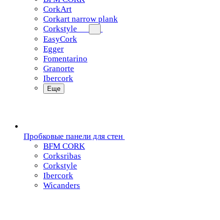
CorkArt
Corkart narrow plank
Corkstyle
EasyCork
Egger
Fomentarino
Granorte
Ibercork
Еще
Пробковые панели для стен
BFM CORK
Corksribas
Corkstyle
Ibercork
Wicanders