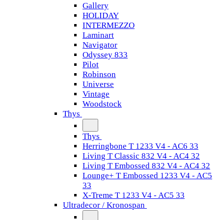
Gallery
HOLIDAY
INTERMEZZO
Laminart
Navigator
Odyssey 833
Pilot
Robinson
Universe
Vintage
Woodstock
Thys
Thys
Herringbone T 1233 V4 - AC6 33
Living T Classic 832 V4 - AC4 32
Living T Embossed 832 V4 - AC4 32
Lounge+ T Embossed 1233 V4 - AC5
33
X-Treme T 1233 V4 - AC5 33
Ultradecor / Kronospan