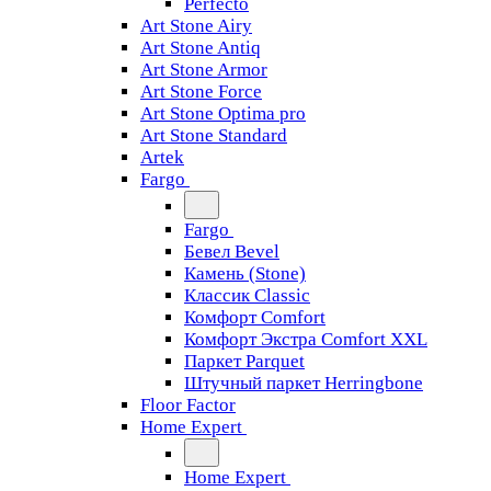
Perfecto
Art Stone Airy
Art Stone Antiq
Art Stone Armor
Art Stone Force
Art Stone Optima pro
Art Stone Standard
Artek
Fargo
Fargo
Бевел Bevel
Камень (Stone)
Классик Classic
Комфорт Comfort
Комфорт Экстра Comfort XXL
Паркет Parquet
Штучный паркет Herringbone
Floor Factor
Home Expert
Home Expert