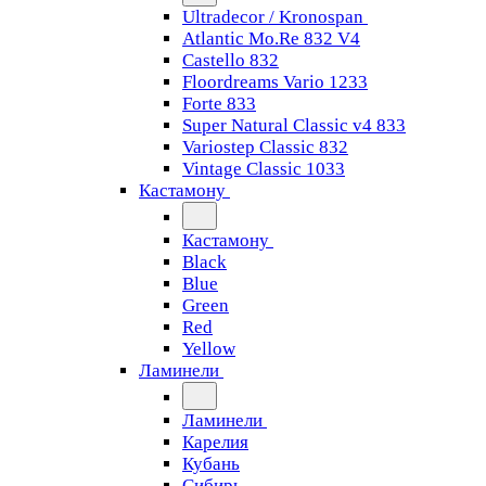
Ultradecor / Kronospan
Atlantic Mo.Re 832 V4
Castello 832
Floordreams Vario 1233
Forte 833
Super Natural Classic v4 833
Variostep Classic 832
Vintage Classic 1033
Кастамону
Кастамону
Black
Blue
Green
Red
Yellow
Ламинели
Ламинели
Карелия
Кубань
Сибирь