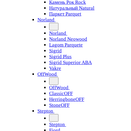
Камень Рок Rock
Натуральный Natural
Паркет Parquet
Norland
Norland
Norland Neowood
Lagom Parquete
Sigrid
Sigrid Plus
Sigrid Superior ABA
Vakre
OffWood
OffWood
ClassicOFF
HerringboneOFF
StoneOFF
Stepton
Stepton
Fjord