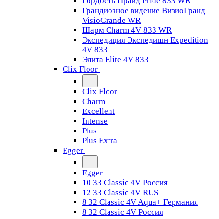
Гордость Прайд Pride 833 WR
Грандиозное видение ВизиоГранд
VisioGrande WR
Шарм Charm 4V 833 WR
Экспедиция Экспедишн Expedition
4V 833
Элита Elite 4V 833
Clix Floor
Clix Floor
Charm
Excellent
Intense
Plus
Plus Extra
Egger
Egger
10 33 Classic 4V Россия
12 33 Classic 4V RUS
8 32 Classic 4V Aqua+ Германия
8 32 Classic 4V Россия