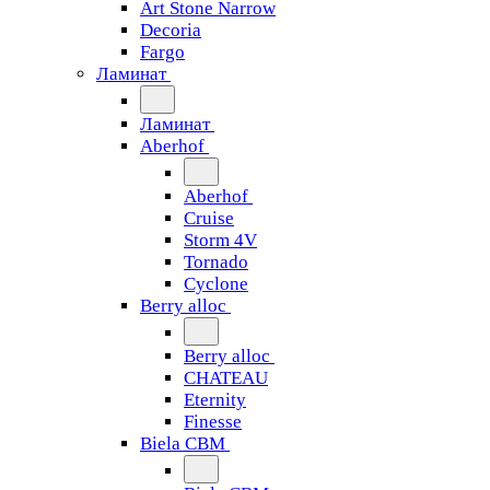
Art Stone Narrow
Decoria
Fargo
Ламинат
Ламинат
Aberhof
Aberhof
Cruise
Storm 4V
Tornado
Сyclone
Berry alloc
Berry alloc
CHATEAU
Eternity
Finesse
Biela CBM