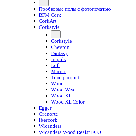
Пробковые полы с фотопечатью
BFM Cork
CorkArt
Corkstyle
Corkstyle
Chevron
Fantasy
Impuls
Loft
Marmo
Time parquet
Wood
Wood Wise
Wood XL
Wood XL Color
Egger
Granorte
Ibercork
Wicanders
Wicanders Wood Resist ECO