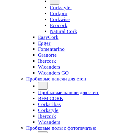
Corkstyle
Corkpro
Corkwise
Ecocork
Natural Cork
EasyCork
Egger
Fomentarino
Granorte
Ibercork
Wicanders
Wicanders GO
Пробковые панели для стен
Пробковые панели для стен
BFM CORK
Corksribas
Corkstyle
Ibercork
Wicanders
Пробковые полы с фотопечатью