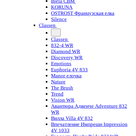
Biela CBM
KORUNA
OSTROST Французская елка
Silence
Classen
Classen
832-4 WR
Diamond WR
Discovery WR
Emotions
Euphoria 4V 833
Manor елочка
Nature
The Brush
Trend
Vision WR
Авантюра Адвенче Adventure 832
WR
Вилла Villa 4V 832
Впечатление Импрешн Impression
4V 1033