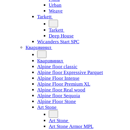
Urban
Weave
Tarkett
Tarkett
Deep House
Wicanders Start SPC
Кварцвинил
Кварцвинил
Alpine floor classic
Alpine floor Expressive Parquet
Alpine Floor Intense
Alpine Floor Premium XL
Alpine floor Real wood
Alpine floor Sequoia
Alpine Floor Stone
Art Stone
Art Stone
Art Stone Armor MPL