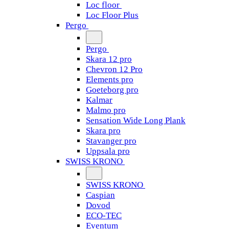
Loc floor
Loc Floor Plus
Pergo
Pergo
Skara 12 pro
Chevron 12 Pro
Elements pro
Goeteborg pro
Kalmar
Malmo pro
Sensation Wide Long Plank
Skara pro
Stavanger pro
Uppsala pro
SWISS KRONO
SWISS KRONO
Caspian
Dovod
ECO-TEC
Eventum