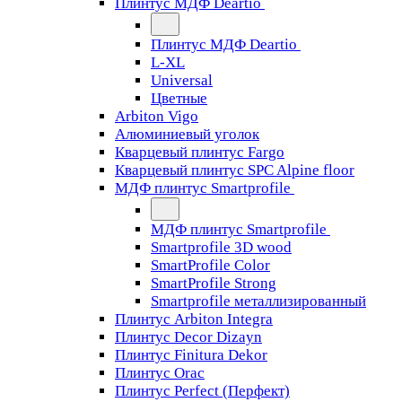
Плинтус МДФ Deartio
Плинтус МДФ Deartio
L-XL
Universal
Цветные
Arbiton Vigo
Алюминиевый уголок
Кварцевый плинтус Fargo
Кварцевый плинтус SPC Alpine floor
МДФ плинтус Smartprofile
МДФ плинтус Smartprofile
Smartprofile 3D wood
SmartProfile Color
SmartProfile Strong
Smartprofile металлизированный
Плинтус Arbiton Integra
Плинтус Decor Dizayn
Плинтус Finitura Dekor
Плинтус Orac
Плинтус Perfect (Перфект)