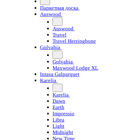
Паркетная доска
Auswood
Auswood
Travel
Travel Herringbone
Golvabia
Golvabia
Maxwood Lodge XL
Intasa Galparquet
Karelia
Karelia
Dawn
Earth
Impressio
Libra
Light
Midnight
New Time