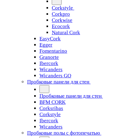
Corkstyle
Corkpro
Corkwise
Ecocork
Natural Cork
EasyCork
Egger
Fomentarino
Granorte
Ibercork
Wicanders
Wicanders GO
Пробковые панели для стен
Пробковые панели для стен
BFM CORK
Corksribas
Corkstyle
Ibercork
Wicanders
Пробковые полы с фотопечатью