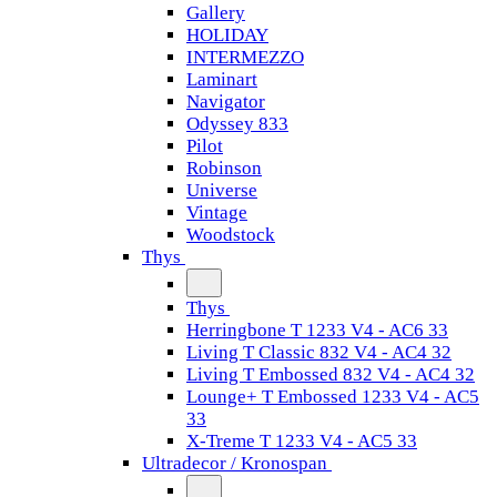
Gallery
HOLIDAY
INTERMEZZO
Laminart
Navigator
Odyssey 833
Pilot
Robinson
Universe
Vintage
Woodstock
Thys
Thys
Herringbone T 1233 V4 - AC6 33
Living T Classic 832 V4 - AC4 32
Living T Embossed 832 V4 - AC4 32
Lounge+ T Embossed 1233 V4 - AC5
33
X-Treme T 1233 V4 - AC5 33
Ultradecor / Kronospan