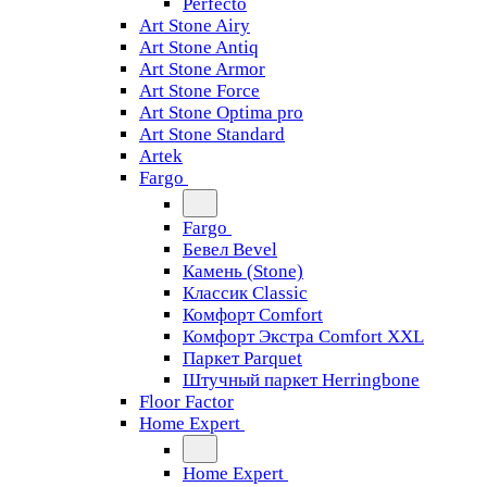
Perfecto
Art Stone Airy
Art Stone Antiq
Art Stone Armor
Art Stone Force
Art Stone Optima pro
Art Stone Standard
Artek
Fargo
Fargo
Бевел Bevel
Камень (Stone)
Классик Classic
Комфорт Comfort
Комфорт Экстра Comfort XXL
Паркет Parquet
Штучный паркет Herringbone
Floor Factor
Home Expert
Home Expert