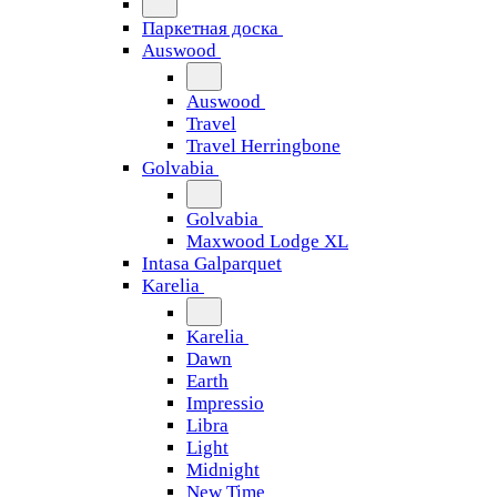
Паркетная доска
Auswood
Auswood
Travel
Travel Herringbone
Golvabia
Golvabia
Maxwood Lodge XL
Intasa Galparquet
Karelia
Karelia
Dawn
Earth
Impressio
Libra
Light
Midnight
New Time