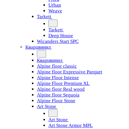
Urban
Weave
Tarkett
Tarkett
Deep House
Wicanders Start SPC
Кварцвинил
Кварцвинил
Alpine floor classic
Alpine floor Expressive Parquet
Alpine Floor Intense
Alpine Floor Premium XL
Alpine floor Real wood
Alpine floor Sequoia
Alpine Floor Stone
Art Stone
Art Stone
Art Stone Armor MPL