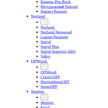
Камень Рок Rock
Натуральный Natural
Паркет Parquet
Norland
Norland
Norland Neowood
Lagom Parquete
Sigrid
Sigrid Plus
Sigrid Superior ABA
Vakre
OffWood
OffWood
ClassicOFF
HerringboneOFF
StoneOFF
Stepton
Stepton
Fjord