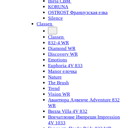
Biela CBM
KORUNA
OSTROST Французская елка
Silence
Classen
Classen
832-4 WR
Diamond WR
Discovery WR
Emotions
Euphoria 4V 833
Manor елочка
Nature
The Brush
Trend
Vision WR
Авантюра Адвенче Adventure 832
WR
Вилла Villa 4V 832
Впечатление Импрешн Impression
4V 1033