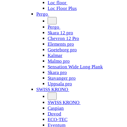
Loc floor
Loc Floor Plus
Pergo
Pergo
Skara 12 pro
Chevron 12 Pro
Elements pro
Goeteborg pro
Kalmar
Malmo pro
Sensation Wide Long Plank
Skara pro
Stavanger pro
Uppsala pro
SWISS KRONO
SWISS KRONO
Caspian
Dovod
ECO-TEC
Eventum