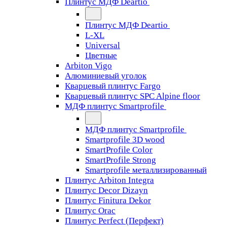
Плинтус МДФ Deartio
Плинтус МДФ Deartio
L-XL
Universal
Цветные
Arbiton Vigo
Алюминиевый уголок
Кварцевый плинтус Fargo
Кварцевый плинтус SPC Alpine floor
МДФ плинтус Smartprofile
МДФ плинтус Smartprofile
Smartprofile 3D wood
SmartProfile Color
SmartProfile Strong
Smartprofile металлизированный
Плинтус Arbiton Integra
Плинтус Decor Dizayn
Плинтус Finitura Dekor
Плинтус Orac
Плинтус Perfect (Перфект)