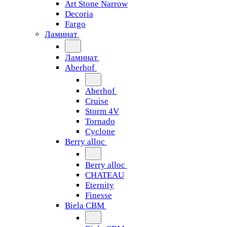
Art Stone Narrow
Decoria
Fargo
Ламинат
Ламинат
Aberhof
Aberhof
Cruise
Storm 4V
Tornado
Сyclone
Berry alloc
Berry alloc
CHATEAU
Eternity
Finesse
Biela CBM