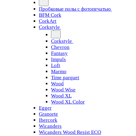
Пробковые полы с фотопечатью
BFM Cork
CorkArt
Corkstyle
Corkstyle
Chevron
Fantasy
Impuls
Loft
Marmo
Time parquet
Wood
Wood Wise
Wood XL
Wood XL Color
Egger
Granorte
Ibercork
Wicanders
Wicanders Wood Resist ECO