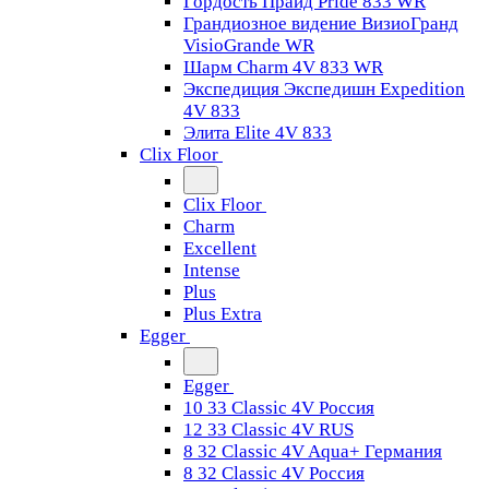
Гордость Прайд Pride 833 WR
Грандиозное видение ВизиоГранд
VisioGrande WR
Шарм Charm 4V 833 WR
Экспедиция Экспедишн Expedition
4V 833
Элита Elite 4V 833
Clix Floor
Clix Floor
Charm
Excellent
Intense
Plus
Plus Extra
Egger
Egger
10 33 Classic 4V Россия
12 33 Classic 4V RUS
8 32 Classic 4V Aqua+ Германия
8 32 Classic 4V Россия