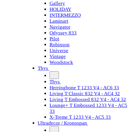
Gallery
HOLIDAY
INTERMEZZO
Laminart
Navigator
Odyssey 833
Pilot
Robinson
Universe
Vintage
Woodstock
Thys
Thys
Herringbone T 1233 V4 - AC6 33
Living T Classic 832 V4 - AC4 32
Living T Embossed 832 V4 - AC4 32
Lounge+ T Embossed 1233 V4 - AC5
33
X-Treme T 1233 V4 - AC5 33
Ultradecor / Kronospan