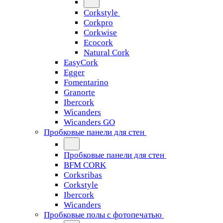
Corkstyle
Corkpro
Corkwise
Ecocork
Natural Cork
EasyCork
Egger
Fomentarino
Granorte
Ibercork
Wicanders
Wicanders GO
Пробковые панели для стен
Пробковые панели для стен
BFM CORK
Corksribas
Corkstyle
Ibercork
Wicanders
Пробковые полы с фотопечатью