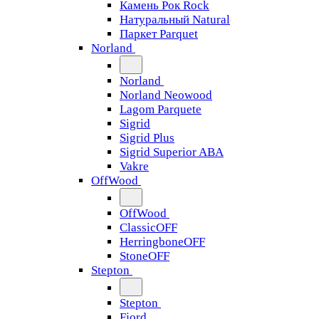
Камень Рок Rock
Натуральный Natural
Паркет Parquet
Norland
Norland
Norland Neowood
Lagom Parquete
Sigrid
Sigrid Plus
Sigrid Superior ABA
Vakre
OffWood
OffWood
ClassicOFF
HerringboneOFF
StoneOFF
Stepton
Stepton
Fjord