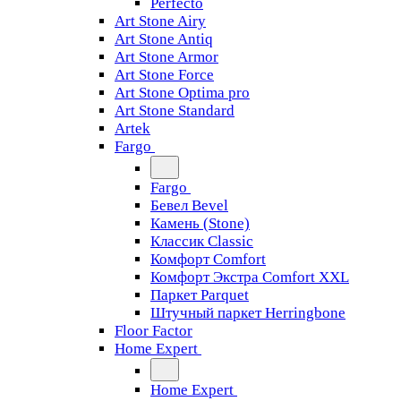
Perfecto
Art Stone Airy
Art Stone Antiq
Art Stone Armor
Art Stone Force
Art Stone Optima pro
Art Stone Standard
Artek
Fargo
Fargo
Бевел Bevel
Камень (Stone)
Классик Classic
Комфорт Comfort
Комфорт Экстра Comfort XXL
Паркет Parquet
Штучный паркет Herringbone
Floor Factor
Home Expert
Home Expert