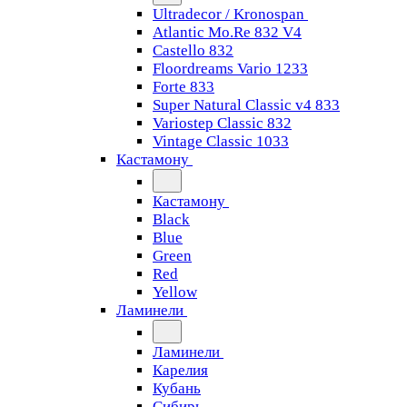
Ultradecor / Kronospan
Atlantic Mo.Re 832 V4
Castello 832
Floordreams Vario 1233
Forte 833
Super Natural Classic v4 833
Variostep Classic 832
Vintage Classic 1033
Кастамону
Кастамону
Black
Blue
Green
Red
Yellow
Ламинели
Ламинели
Карелия
Кубань
Сибирь