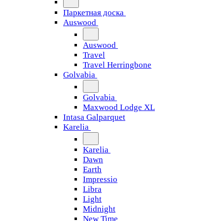
Паркетная доска
Auswood
Auswood
Travel
Travel Herringbone
Golvabia
Golvabia
Maxwood Lodge XL
Intasa Galparquet
Karelia
Karelia
Dawn
Earth
Impressio
Libra
Light
Midnight
New Time