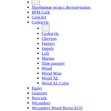
Пробковые полы с фотопечатью
BFM Cork
CorkArt
Corkstyle
Corkstyle
Chevron
Fantasy
Impuls
Loft
Marmo
Time parquet
Wood
Wood Wise
Wood XL
Wood XL Color
Egger
Granorte
Ibercork
Wicanders
Wicanders Wood Resist ECO