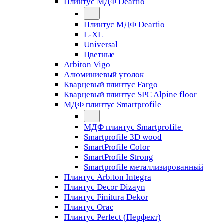
Плинтус МДФ Deartio
Плинтус МДФ Deartio
L-XL
Universal
Цветные
Arbiton Vigo
Алюминиевый уголок
Кварцевый плинтус Fargo
Кварцевый плинтус SPC Alpine floor
МДФ плинтус Smartprofile
МДФ плинтус Smartprofile
Smartprofile 3D wood
SmartProfile Color
SmartProfile Strong
Smartprofile металлизированный
Плинтус Arbiton Integra
Плинтус Decor Dizayn
Плинтус Finitura Dekor
Плинтус Orac
Плинтус Perfect (Перфект)