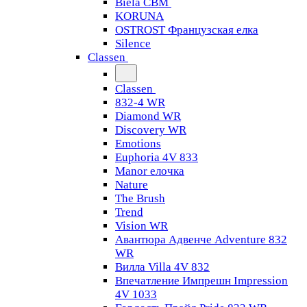
Biela CBM
KORUNA
OSTROST Французская елка
Silence
Classen
Classen
832-4 WR
Diamond WR
Discovery WR
Emotions
Euphoria 4V 833
Manor елочка
Nature
The Brush
Trend
Vision WR
Авантюра Адвенче Adventure 832
WR
Вилла Villa 4V 832
Впечатление Импрешн Impression
4V 1033