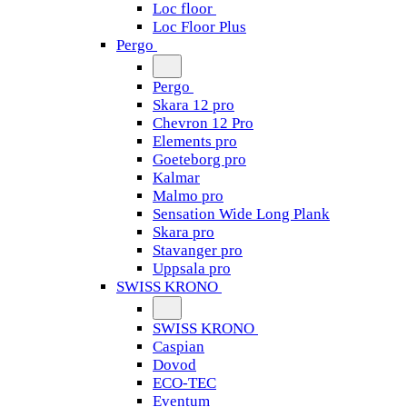
Loc floor
Loc Floor Plus
Pergo
Pergo
Skara 12 pro
Chevron 12 Pro
Elements pro
Goeteborg pro
Kalmar
Malmo pro
Sensation Wide Long Plank
Skara pro
Stavanger pro
Uppsala pro
SWISS KRONO
SWISS KRONO
Caspian
Dovod
ECO-TEC
Eventum