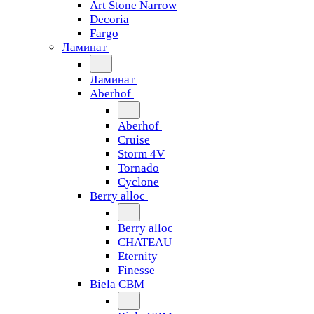
Art Stone Narrow
Decoria
Fargo
Ламинат
Ламинат
Aberhof
Aberhof
Cruise
Storm 4V
Tornado
Сyclone
Berry alloc
Berry alloc
CHATEAU
Eternity
Finesse
Biela CBM