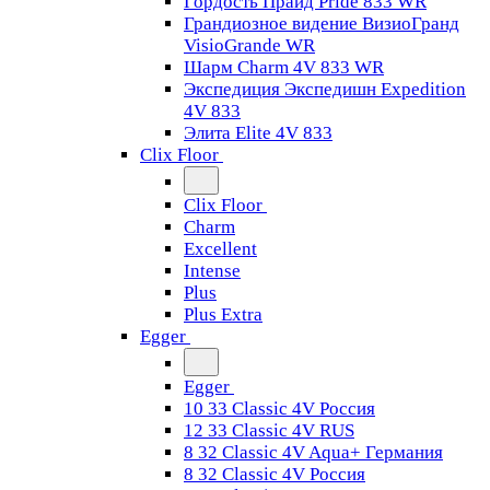
Гордость Прайд Pride 833 WR
Грандиозное видение ВизиоГранд
VisioGrande WR
Шарм Charm 4V 833 WR
Экспедиция Экспедишн Expedition
4V 833
Элита Elite 4V 833
Clix Floor
Clix Floor
Charm
Excellent
Intense
Plus
Plus Extra
Egger
Egger
10 33 Classic 4V Россия
12 33 Classic 4V RUS
8 32 Classic 4V Aqua+ Германия
8 32 Classic 4V Россия