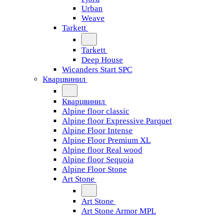
Urban
Weave
Tarkett
Tarkett
Deep House
Wicanders Start SPC
Кварцвинил
Кварцвинил
Alpine floor classic
Alpine floor Expressive Parquet
Alpine Floor Intense
Alpine Floor Premium XL
Alpine floor Real wood
Alpine floor Sequoia
Alpine Floor Stone
Art Stone
Art Stone
Art Stone Armor MPL