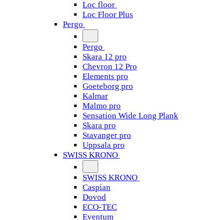
Loc floor
Loc Floor Plus
Pergo
Pergo
Skara 12 pro
Chevron 12 Pro
Elements pro
Goeteborg pro
Kalmar
Malmo pro
Sensation Wide Long Plank
Skara pro
Stavanger pro
Uppsala pro
SWISS KRONO
SWISS KRONO
Caspian
Dovod
ECO-TEC
Eventum