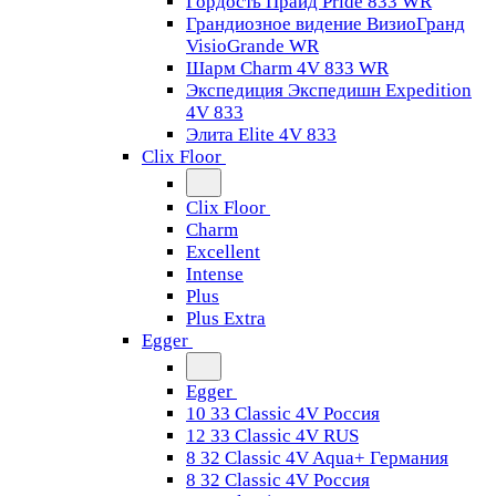
Гордость Прайд Pride 833 WR
Грандиозное видение ВизиоГранд
VisioGrande WR
Шарм Charm 4V 833 WR
Экспедиция Экспедишн Expedition
4V 833
Элита Elite 4V 833
Clix Floor
Clix Floor
Charm
Excellent
Intense
Plus
Plus Extra
Egger
Egger
10 33 Classic 4V Россия
12 33 Classic 4V RUS
8 32 Classic 4V Aqua+ Германия
8 32 Classic 4V Россия