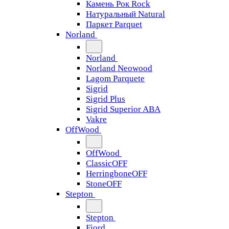
Камень Рок Rock
Натуральный Natural
Паркет Parquet
Norland
Norland
Norland Neowood
Lagom Parquete
Sigrid
Sigrid Plus
Sigrid Superior ABA
Vakre
OffWood
OffWood
ClassicOFF
HerringboneOFF
StoneOFF
Stepton
Stepton
Fjord