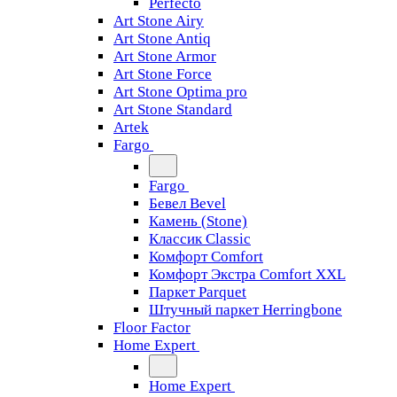
Perfecto
Art Stone Airy
Art Stone Antiq
Art Stone Armor
Art Stone Force
Art Stone Optima pro
Art Stone Standard
Artek
Fargo
Fargo
Бевел Bevel
Камень (Stone)
Классик Classic
Комфорт Comfort
Комфорт Экстра Comfort XXL
Паркет Parquet
Штучный паркет Herringbone
Floor Factor
Home Expert
Home Expert