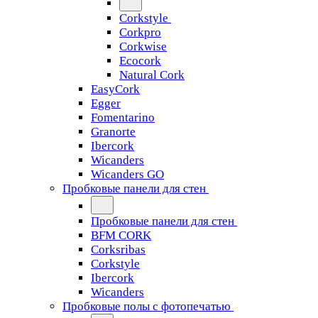
Corkstyle
Corkpro
Corkwise
Ecocork
Natural Cork
EasyCork
Egger
Fomentarino
Granorte
Ibercork
Wicanders
Wicanders GO
Пробковые панели для стен
Пробковые панели для стен
BFM CORK
Corksribas
Corkstyle
Ibercork
Wicanders
Пробковые полы с фотопечатью