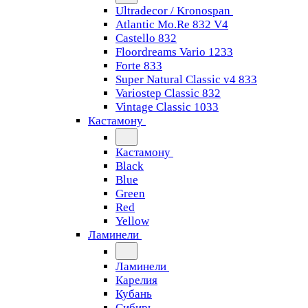
Ultradecor / Kronospan
Atlantic Mo.Re 832 V4
Castello 832
Floordreams Vario 1233
Forte 833
Super Natural Classic v4 833
Variostep Classic 832
Vintage Classic 1033
Кастамону
Кастамону
Black
Blue
Green
Red
Yellow
Ламинели
Ламинели
Карелия
Кубань
Сибирь