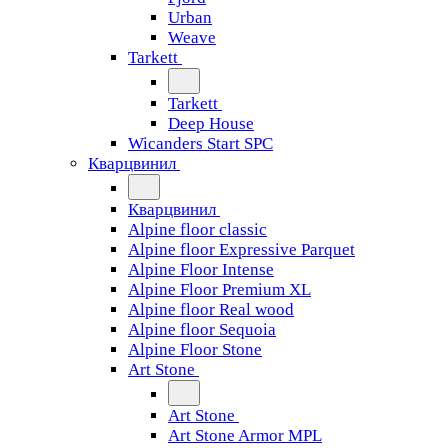
Urban
Weave
Tarkett
Tarkett
Deep House
Wicanders Start SPC
Кварцвинил
Кварцвинил
Alpine floor classic
Alpine floor Expressive Parquet
Alpine Floor Intense
Alpine Floor Premium XL
Alpine floor Real wood
Alpine floor Sequoia
Alpine Floor Stone
Art Stone
Art Stone
Art Stone Armor MPL