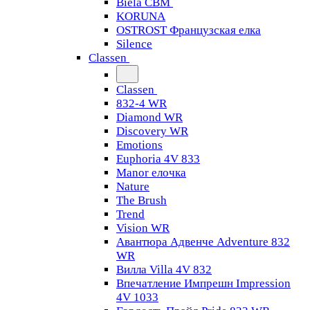
Biela CBM
KORUNA
OSTROST Французская елка
Silence
Classen
Classen
832-4 WR
Diamond WR
Discovery WR
Emotions
Euphoria 4V 833
Manor елочка
Nature
The Brush
Trend
Vision WR
Авантюра Адвенче Adventure 832
WR
Вилла Villa 4V 832
Впечатление Импрешн Impression
4V 1033