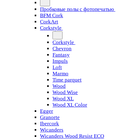
Пробковые полы с фотопечатью
BFM Cork
CorkArt
Corkstyle
Corkstyle
Chevron
Fantasy
Impuls
Loft
Marmo
Time parquet
Wood
Wood Wise
Wood XL
Wood XL Color
Egger
Granorte
Ibercork
Wicanders
Wicanders Wood Resist ECO