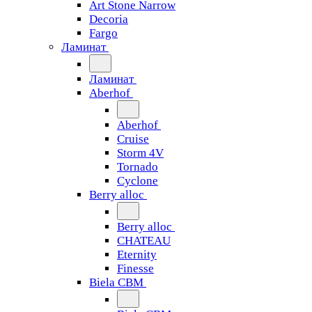
Art Stone Narrow
Decoria
Fargo
Ламинат
Ламинат
Aberhof
Aberhof
Cruise
Storm 4V
Tornado
Сyclone
Berry alloc
Berry alloc
CHATEAU
Eternity
Finesse
Biela CBM