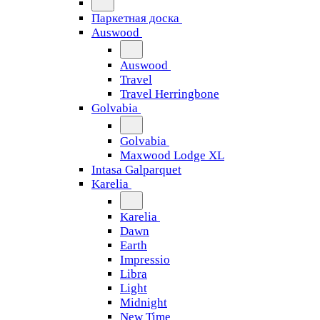
Паркетная доска
Auswood
Auswood
Travel
Travel Herringbone
Golvabia
Golvabia
Maxwood Lodge XL
Intasa Galparquet
Karelia
Karelia
Dawn
Earth
Impressio
Libra
Light
Midnight
New Time