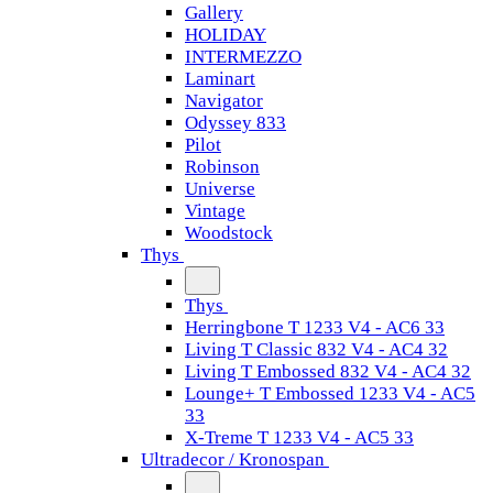
Gallery
HOLIDAY
INTERMEZZO
Laminart
Navigator
Odyssey 833
Pilot
Robinson
Universe
Vintage
Woodstock
Thys
Thys
Herringbone T 1233 V4 - AC6 33
Living T Classic 832 V4 - AC4 32
Living T Embossed 832 V4 - AC4 32
Lounge+ T Embossed 1233 V4 - AC5
33
X-Treme T 1233 V4 - AC5 33
Ultradecor / Kronospan