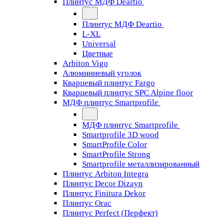
Плинтус МДФ Deartio
Плинтус МДФ Deartio
L-XL
Universal
Цветные
Arbiton Vigo
Алюминиевый уголок
Кварцевый плинтус Fargo
Кварцевый плинтус SPC Alpine floor
МДФ плинтус Smartprofile
МДФ плинтус Smartprofile
Smartprofile 3D wood
SmartProfile Color
SmartProfile Strong
Smartprofile металлизированный
Плинтус Arbiton Integra
Плинтус Decor Dizayn
Плинтус Finitura Dekor
Плинтус Orac
Плинтус Perfect (Перфект)