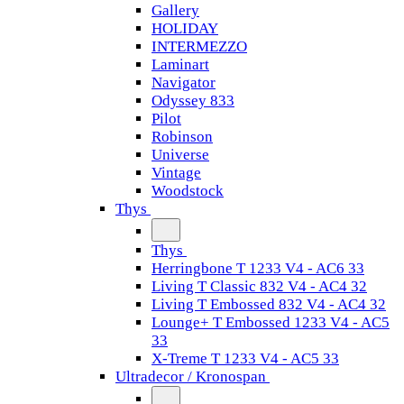
Gallery
HOLIDAY
INTERMEZZO
Laminart
Navigator
Odyssey 833
Pilot
Robinson
Universe
Vintage
Woodstock
Thys
Thys
Herringbone T 1233 V4 - AC6 33
Living T Classic 832 V4 - AC4 32
Living T Embossed 832 V4 - AC4 32
Lounge+ T Embossed 1233 V4 - AC5
33
X-Treme T 1233 V4 - AC5 33
Ultradecor / Kronospan