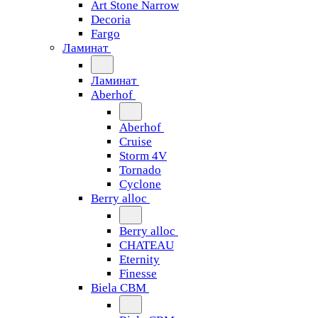
Art Stone Narrow
Decoria
Fargo
Ламинат
Ламинат
Aberhof
Aberhof
Cruise
Storm 4V
Tornado
Сyclone
Berry alloc
Berry alloc
CHATEAU
Eternity
Finesse
Biela CBM