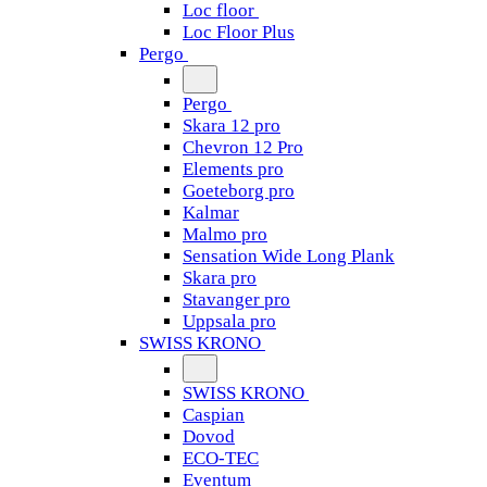
Loc floor
Loc Floor Plus
Pergo
Pergo
Skara 12 pro
Chevron 12 Pro
Elements pro
Goeteborg pro
Kalmar
Malmo pro
Sensation Wide Long Plank
Skara pro
Stavanger pro
Uppsala pro
SWISS KRONO
SWISS KRONO
Caspian
Dovod
ECO-TEC
Eventum