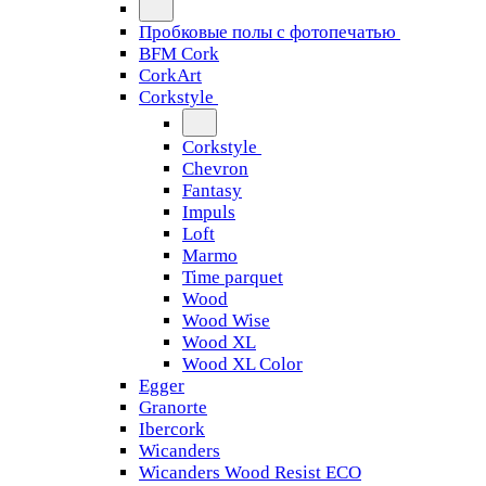
Пробковые полы с фотопечатью
BFM Cork
CorkArt
Corkstyle
Corkstyle
Chevron
Fantasy
Impuls
Loft
Marmo
Time parquet
Wood
Wood Wise
Wood XL
Wood XL Color
Egger
Granorte
Ibercork
Wicanders
Wicanders Wood Resist ECO