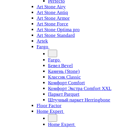
Perfecto
Art Stone Airy
Art Stone Antiq
Art Stone Armor
Art Stone Force
Art Stone Optima pro
Art Stone Standard
Artek
Fargo
Fargo
Бевел Bevel
Камень (Stone)
Классик Classic
Комфорт Comfort
Комфорт Экстра Comfort XXL
Паркет Parquet
Штучный паркет Herringbone
Floor Factor
Home Expert
Home Expert