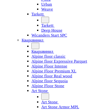
Urban
Weave
Tarkett
Tarkett
Deep House
Wicanders Start SPC
Кварцвинил
Кварцвинил
Alpine floor classic
Alpine floor Expressive Parquet
Alpine Floor Intense
Alpine Floor Premium XL
Alpine floor Real wood
Alpine floor Sequoia
Alpine Floor Stone
Art Stone
Art Stone
Art Stone Armor MPL