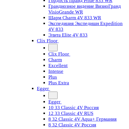
Гордость Прайд Pride 833 WR
Грандиозное видение ВизиоГранд
VisioGrande WR
Шарм Charm 4V 833 WR
Экспедиция Экспедишн Expedition
4V 833
Элита Elite 4V 833
Clix Floor
Clix Floor
Charm
Excellent
Intense
Plus
Plus Extra
Egger
Egger
10 33 Classic 4V Россия
12 33 Classic 4V RUS
8 32 Classic 4V Aqua+ Германия
8 32 Classic 4V Россия