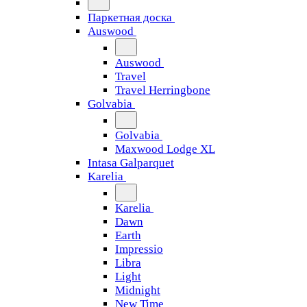
Паркетная доска
Auswood
Auswood
Travel
Travel Herringbone
Golvabia
Golvabia
Maxwood Lodge XL
Intasa Galparquet
Karelia
Karelia
Dawn
Earth
Impressio
Libra
Light
Midnight
New Time