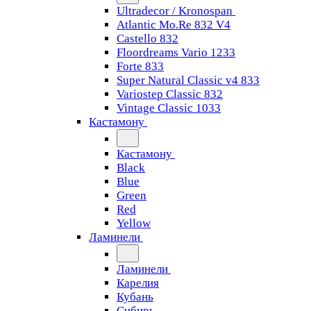
Ultradecor / Kronospan
Atlantic Mo.Re 832 V4
Castello 832
Floordreams Vario 1233
Forte 833
Super Natural Classic v4 833
Variostep Classic 832
Vintage Classic 1033
Кастамону
Кастамону
Black
Blue
Green
Red
Yellow
Ламинели
Ламинели
Карелия
Кубань
Сибирь