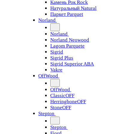
Камень Рок Rock
Натуральный Natural
Паркет Parquet
Norland
Norland
Norland Neowood
Lagom Parquete
Sigrid
Sigrid Plus
Sigrid Superior ABA
Vakre
OffWood
OffWood
ClassicOFF
HerringboneOFF
StoneOFF
Stepton
Stepton
Fjord