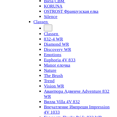
Biela CBM
KORUNA
OSTROST Французская елка
Silence
Classen
Classen
832-4 WR
Diamond WR
Discovery WR
Emotions
Euphoria 4V 833
Manor елочка
Nature
The Brush
Trend
Vision WR
Авантюра Адвенче Adventure 832
WR
Вилла Villa 4V 832
Впечатление Импрешн Impression
4V 1033