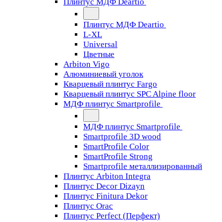
Плинтус МДФ Deartio
Плинтус МДФ Deartio
L-XL
Universal
Цветные
Arbiton Vigo
Алюминиевый уголок
Кварцевый плинтус Fargo
Кварцевый плинтус SPC Alpine floor
МДФ плинтус Smartprofile
МДФ плинтус Smartprofile
Smartprofile 3D wood
SmartProfile Color
SmartProfile Strong
Smartprofile металлизированный
Плинтус Arbiton Integra
Плинтус Decor Dizayn
Плинтус Finitura Dekor
Плинтус Orac
Плинтус Perfect (Перфект)