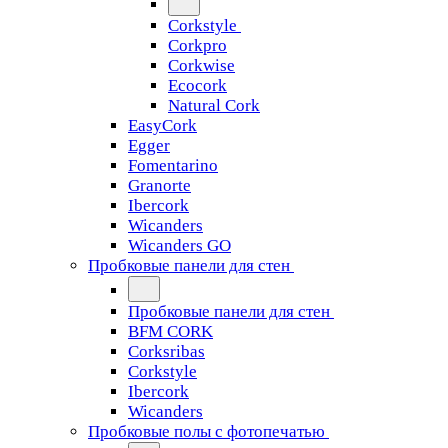
Corkstyle
Corkpro
Corkwise
Ecocork
Natural Cork
EasyCork
Egger
Fomentarino
Granorte
Ibercork
Wicanders
Wicanders GO
Пробковые панели для стен
Пробковые панели для стен
BFM CORK
Corksribas
Corkstyle
Ibercork
Wicanders
Пробковые полы с фотопечатью