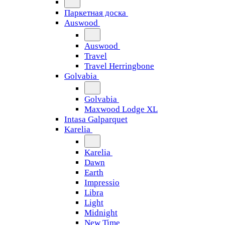
Паркетная доска
Auswood
Auswood
Travel
Travel Herringbone
Golvabia
Golvabia
Maxwood Lodge XL
Intasa Galparquet
Karelia
Karelia
Dawn
Earth
Impressio
Libra
Light
Midnight
New Time