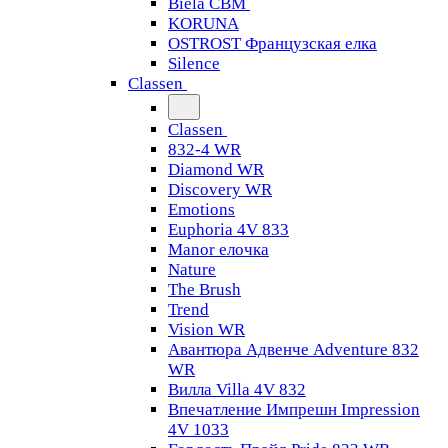
Biela CBM
KORUNA
OSTROST Французская елка
Silence
Classen
Classen
832-4 WR
Diamond WR
Discovery WR
Emotions
Euphoria 4V 833
Manor елочка
Nature
The Brush
Trend
Vision WR
Авантюра Адвенче Adventure 832
WR
Вилла Villa 4V 832
Впечатление Импрешн Impression
4V 1033