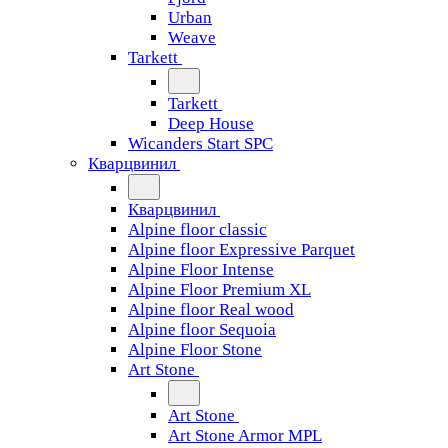
Urban
Weave
Tarkett
Tarkett
Deep House
Wicanders Start SPC
Кварцвинил
Кварцвинил
Alpine floor classic
Alpine floor Expressive Parquet
Alpine Floor Intense
Alpine Floor Premium XL
Alpine floor Real wood
Alpine floor Sequoia
Alpine Floor Stone
Art Stone
Art Stone
Art Stone Armor MPL