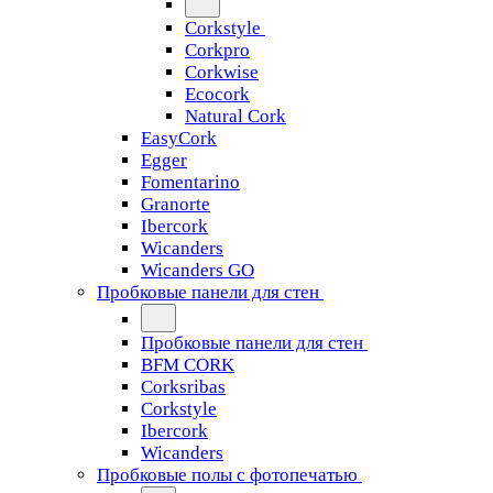
Corkstyle
Corkpro
Corkwise
Ecocork
Natural Cork
EasyCork
Egger
Fomentarino
Granorte
Ibercork
Wicanders
Wicanders GO
Пробковые панели для стен
Пробковые панели для стен
BFM CORK
Corksribas
Corkstyle
Ibercork
Wicanders
Пробковые полы с фотопечатью