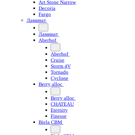
Art Stone Narrow
Decoria
Fargo
Ламинат
Ламинат
Aberhof
Aberhof
Cruise
Storm 4V
Tornado
Сyclone
Berry alloc
Berry alloc
CHATEAU
Eternity
Finesse
Biela CBM