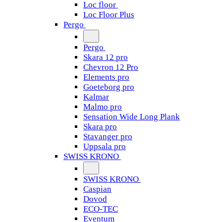
Loc floor
Loc Floor Plus
Pergo
Pergo
Skara 12 pro
Chevron 12 Pro
Elements pro
Goeteborg pro
Kalmar
Malmo pro
Sensation Wide Long Plank
Skara pro
Stavanger pro
Uppsala pro
SWISS KRONO
SWISS KRONO
Caspian
Dovod
ECO-TEC
Eventum