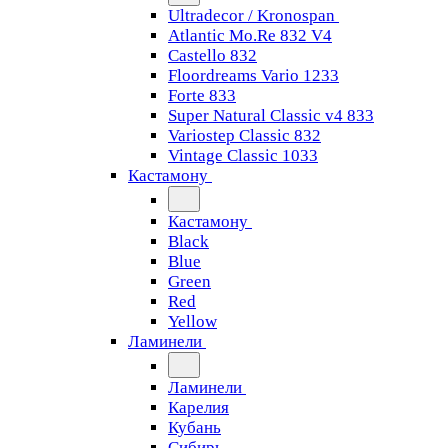
Ultradecor / Kronospan
Atlantic Mo.Re 832 V4
Castello 832
Floordreams Vario 1233
Forte 833
Super Natural Classic v4 833
Variostep Classic 832
Vintage Classic 1033
Кастамону
Кастамону
Black
Blue
Green
Red
Yellow
Ламинели
Ламинели
Карелия
Кубань
Сибирь