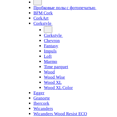
Пробковые полы с фотопечатью
BFM Cork
CorkArt
Corkstyle
Corkstyle
Chevron
Fantasy
Impuls
Loft
Marmo
Time parquet
Wood
Wood Wise
Wood XL
Wood XL Color
Egger
Granorte
Ibercork
Wicanders
Wicanders Wood Resist ECO