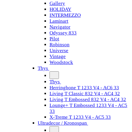
Gallery
HOLIDAY
INTERMEZZO
Laminart
Navigator
Odyssey 833
Pilot
Robinson
Universe
Vintage
Woodstock
Thys
Thys
Herringbone T 1233 V4 - AC6 33
Living T Classic 832 V4 - AC4 32
Living T Embossed 832 V4 - AC4 32
Lounge+ T Embossed 1233 V4 - AC5
33
X-Treme T 1233 V4 - AC5 33
Ultradecor / Kronospan