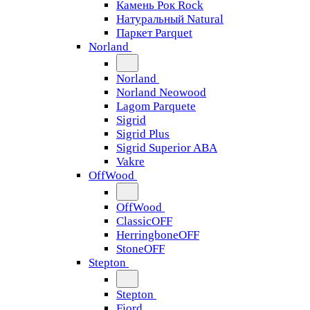
Камень Рок Rock
Натуральный Natural
Паркет Parquet
Norland
Norland
Norland Neowood
Lagom Parquete
Sigrid
Sigrid Plus
Sigrid Superior ABA
Vakre
OffWood
OffWood
ClassicOFF
HerringboneOFF
StoneOFF
Stepton
Stepton
Fjord