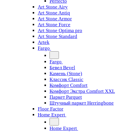
Perfecto
Art Stone Airy
Art Stone Antiq
Art Stone Armor
Art Stone Force
Art Stone Optima pro
Art Stone Standard
Artek
Fargo
Fargo
Бевел Bevel
Камень (Stone)
Классик Classic
Комфорт Comfort
Комфорт Экстра Comfort XXL
Паркет Parquet
Штучный паркет Herringbone
Floor Factor
Home Expert
Home Expert