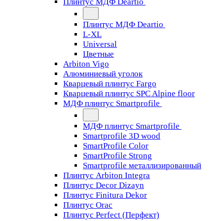
Плинтус МДФ Deartio
Плинтус МДФ Deartio
L-XL
Universal
Цветные
Arbiton Vigo
Алюминиевый уголок
Кварцевый плинтус Fargo
Кварцевый плинтус SPC Alpine floor
МДФ плинтус Smartprofile
МДФ плинтус Smartprofile
Smartprofile 3D wood
SmartProfile Color
SmartProfile Strong
Smartprofile металлизированный
Плинтус Arbiton Integra
Плинтус Decor Dizayn
Плинтус Finitura Dekor
Плинтус Orac
Плинтус Perfect (Перфект)