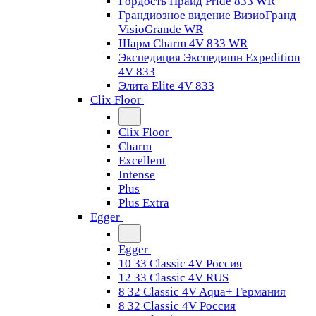
Гордость Прайд Pride 833 WR
Грандиозное видение ВизиоГранд
VisioGrande WR
Шарм Charm 4V 833 WR
Экспедиция Экспедишн Expedition
4V 833
Элита Elite 4V 833
Clix Floor
Clix Floor
Charm
Excellent
Intense
Plus
Plus Extra
Egger
Egger
10 33 Classic 4V Россия
12 33 Classic 4V RUS
8 32 Classic 4V Aqua+ Германия
8 32 Classic 4V Россия