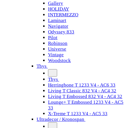
Gallery
HOLIDAY
INTERMEZZO
Laminart
Navigator
Odyssey 833
Pilot
Robinson
Universe
Vintage
Woodstock
Thys
Thys
Herringbone T 1233 V4 - AC6 33
Living T Classic 832 V4 - AC4 32
Living T Embossed 832 V4 - AC4 32
Lounge+ T Embossed 1233 V4 - AC5
33
X-Treme T 1233 V4 - AC5 33
Ultradecor / Kronospan