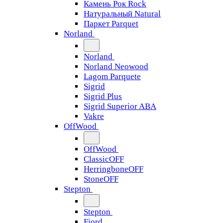
Камень Рок Rock
Натуральный Natural
Паркет Parquet
Norland
Norland
Norland Neowood
Lagom Parquete
Sigrid
Sigrid Plus
Sigrid Superior ABA
Vakre
OffWood
OffWood
ClassicOFF
HerringboneOFF
StoneOFF
Stepton
Stepton
Fjord