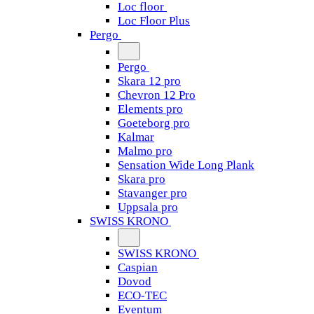
Loc floor
Loc Floor Plus
Pergo
Pergo
Skara 12 pro
Chevron 12 Pro
Elements pro
Goeteborg pro
Kalmar
Malmo pro
Sensation Wide Long Plank
Skara pro
Stavanger pro
Uppsala pro
SWISS KRONO
SWISS KRONO
Caspian
Dovod
ECO-TEC
Eventum