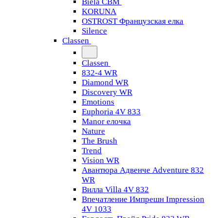
Biela CBM
KORUNA
OSTROST Французская елка
Silence
Classen
Classen
832-4 WR
Diamond WR
Discovery WR
Emotions
Euphoria 4V 833
Manor елочка
Nature
The Brush
Trend
Vision WR
Авантюра Адвенче Adventure 832
WR
Вилла Villa 4V 832
Впечатление Импрешн Impression
4V 1033