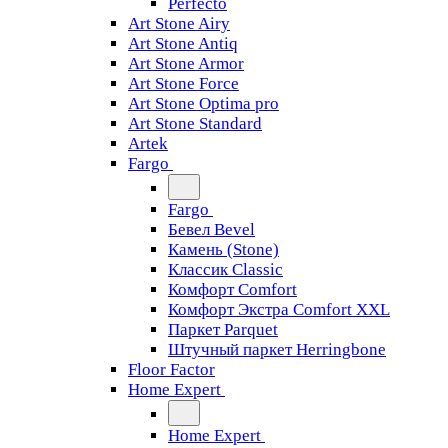
Perfecto
Art Stone Airy
Art Stone Antiq
Art Stone Armor
Art Stone Force
Art Stone Optima pro
Art Stone Standard
Artek
Fargo
Fargo
Бевел Bevel
Камень (Stone)
Классик Classic
Комфорт Comfort
Комфорт Экстра Comfort XXL
Паркет Parquet
Штучный паркет Herringbone
Floor Factor
Home Expert
Home Expert