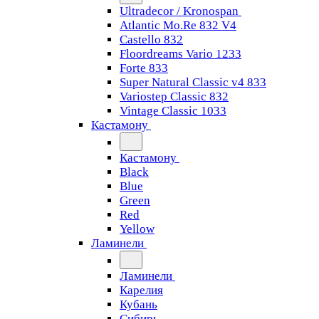
Ultradecor / Kronospan
Atlantic Mo.Re 832 V4
Castello 832
Floordreams Vario 1233
Forte 833
Super Natural Classic v4 833
Variostep Classic 832
Vintage Classic 1033
Кастамону
Кастамону
Black
Blue
Green
Red
Yellow
Ламинели
Ламинели
Карелия
Кубань
Сибирь