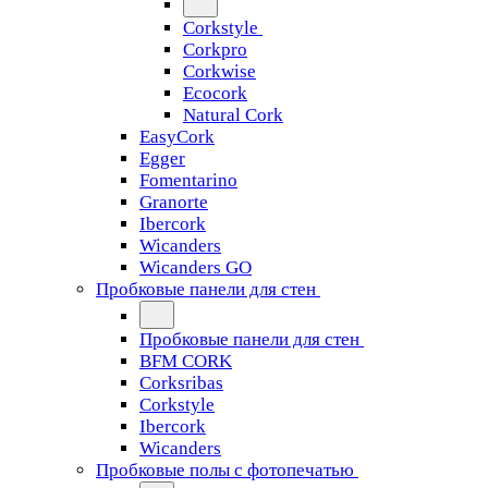
Corkstyle
Corkpro
Corkwise
Ecocork
Natural Cork
EasyCork
Egger
Fomentarino
Granorte
Ibercork
Wicanders
Wicanders GO
Пробковые панели для стен
Пробковые панели для стен
BFM CORK
Corksribas
Corkstyle
Ibercork
Wicanders
Пробковые полы с фотопечатью