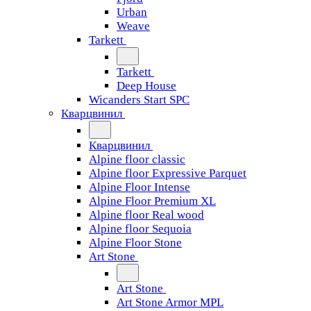
Urban
Weave
Tarkett
Tarkett
Deep House
Wicanders Start SPC
Кварцвинил
Кварцвинил
Alpine floor classic
Alpine floor Expressive Parquet
Alpine Floor Intense
Alpine Floor Premium XL
Alpine floor Real wood
Alpine floor Sequoia
Alpine Floor Stone
Art Stone
Art Stone
Art Stone Armor MPL