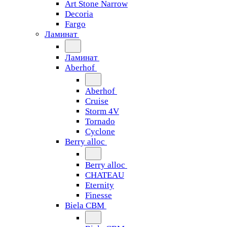
Art Stone Narrow
Decoria
Fargo
Ламинат
Ламинат
Aberhof
Aberhof
Cruise
Storm 4V
Tornado
Сyclone
Berry alloc
Berry alloc
CHATEAU
Eternity
Finesse
Biela CBM