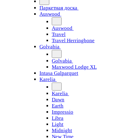
Паркетная доска
Auswood
Auswood
Travel
Travel Herringbone
Golvabia
Golvabia
Maxwood Lodge XL
Intasa Galparquet
Karelia
Karelia
Dawn
Earth
Impressio
Libra
Light
Midnight
New Time