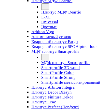
Плинтус МДФ Deartio
Плинтус МДФ Deartio
L-XL
Universal
Цветные
Arbiton Vigo
Алюминиевый уголок
Кварцевый плинтус Fargo
Кварцевый плинтус SPC Alpine floor
МДФ плинтус Smartprofile
МДФ плинтус Smartprofile
Smartprofile 3D wood
SmartProfile Color
SmartProfile Strong
Smartprofile металлизированный
Плинтус Arbiton Integra
Плинтус Decor Dizayn
Плинтус Finitura Dekor
Плинтус Orac
Плинтус Perfect (Перфект)