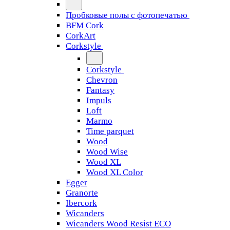
Пробковые полы с фотопечатью
BFM Cork
CorkArt
Corkstyle
Corkstyle
Chevron
Fantasy
Impuls
Loft
Marmo
Time parquet
Wood
Wood Wise
Wood XL
Wood XL Color
Egger
Granorte
Ibercork
Wicanders
Wicanders Wood Resist ECO