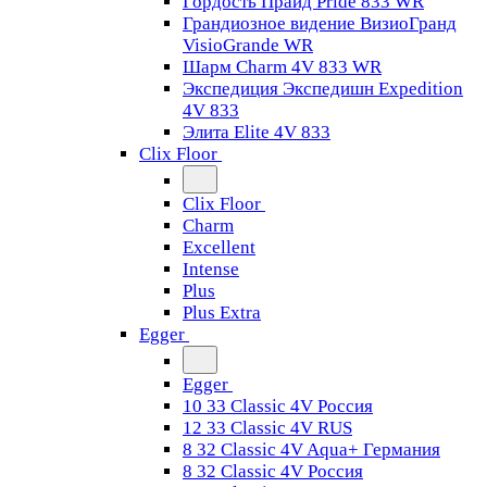
Гордость Прайд Pride 833 WR
Грандиозное видение ВизиоГранд
VisioGrande WR
Шарм Charm 4V 833 WR
Экспедиция Экспедишн Expedition
4V 833
Элита Elite 4V 833
Clix Floor
Clix Floor
Charm
Excellent
Intense
Plus
Plus Extra
Egger
Egger
10 33 Classic 4V Россия
12 33 Classic 4V RUS
8 32 Classic 4V Aqua+ Германия
8 32 Classic 4V Россия