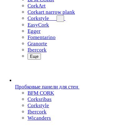
CorkArt
Corkart narrow plank
Corkstyle
EasyCork
Egger
Fomentarino
Granorte
Ibercork
Еще
Пробковые панели для стен
BFM CORK
Corksribas
Corkstyle
Ibercork
Wicanders