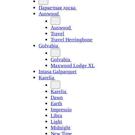
Паркетная доска
Auswood
Auswood
Travel
Travel Herringbone
Golvabia
Golvabia
Maxwood Lodge XL
Intasa Galparquet
Karelia
Karelia
Dawn
Earth
Impressio
Libra
Light
Midnight
New Time