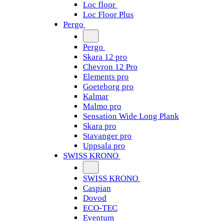
Loc floor
Loc Floor Plus
Pergo
Pergo
Skara 12 pro
Chevron 12 Pro
Elements pro
Goeteborg pro
Kalmar
Malmo pro
Sensation Wide Long Plank
Skara pro
Stavanger pro
Uppsala pro
SWISS KRONO
SWISS KRONO
Caspian
Dovod
ECO-TEC
Eventum