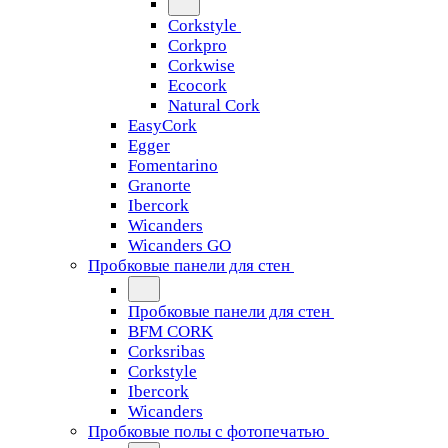
Corkstyle
Corkpro
Corkwise
Ecocork
Natural Cork
EasyCork
Egger
Fomentarino
Granorte
Ibercork
Wicanders
Wicanders GO
Пробковые панели для стен
Пробковые панели для стен
BFM CORK
Corksribas
Corkstyle
Ibercork
Wicanders
Пробковые полы с фотопечатью