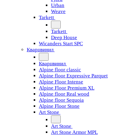
Urban
Weave
Tarkett
Tarkett
Deep House
Wicanders Start SPC
Кварцвинил
Кварцвинил
Alpine floor classic
Alpine floor Expressive Parquet
Alpine Floor Intense
Alpine Floor Premium XL
Alpine floor Real wood
Alpine floor Sequoia
Alpine Floor Stone
Art Stone
Art Stone
Art Stone Armor MPL