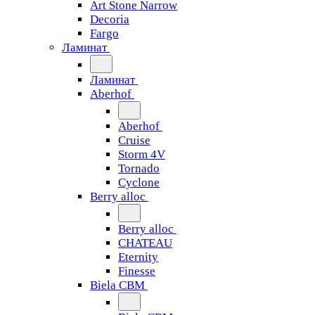
Art Stone Narrow
Decoria
Fargo
Ламинат
Ламинат
Aberhof
Aberhof
Cruise
Storm 4V
Tornado
Сyclone
Berry alloc
Berry alloc
CHATEAU
Eternity
Finesse
Biela CBM