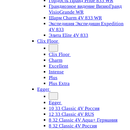
Гордость Прайд Pride 833 WR
Грандиозное видение ВизиоГранд
VisioGrande WR
Шарм Charm 4V 833 WR
Экспедиция Экспедишн Expedition
4V 833
Элита Elite 4V 833
Clix Floor
Clix Floor
Charm
Excellent
Intense
Plus
Plus Extra
Egger
Egger
10 33 Classic 4V Россия
12 33 Classic 4V RUS
8 32 Classic 4V Aqua+ Германия
8 32 Classic 4V Россия