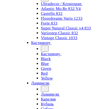
Ultradecor / Kronospan
Atlantic Mo.Re 832 V4
Castello 832
Floordreams Vario 1233
Forte 833
Super Natural Classic v4 833
Variostep Classic 832
Vintage Classic 1033
Кастамону
Кастамону
Black
Blue
Green
Red
Yellow
Ламинели
Ламинели
Карелия
Кубань
Сибирь