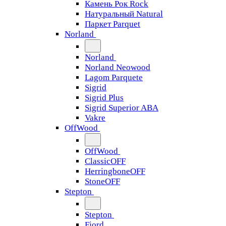
Камень Рок Rock
Натуральный Natural
Паркет Parquet
Norland
Norland
Norland Neowood
Lagom Parquete
Sigrid
Sigrid Plus
Sigrid Superior ABA
Vakre
OffWood
OffWood
ClassicOFF
HerringboneOFF
StoneOFF
Stepton
Stepton
Fjord