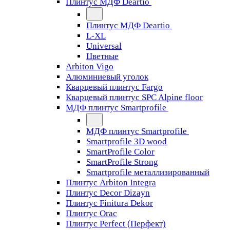
Плинтус МДФ Deartio
Плинтус МДФ Deartio
L-XL
Universal
Цветные
Arbiton Vigo
Алюминиевый уголок
Кварцевый плинтус Fargo
Кварцевый плинтус SPC Alpine floor
МДФ плинтус Smartprofile
МДФ плинтус Smartprofile
Smartprofile 3D wood
SmartProfile Color
SmartProfile Strong
Smartprofile металлизированный
Плинтус Arbiton Integra
Плинтус Decor Dizayn
Плинтус Finitura Dekor
Плинтус Orac
Плинтус Perfect (Перфект)