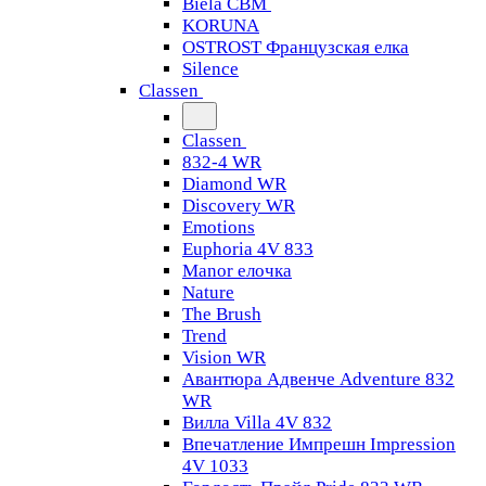
Biela CBM
KORUNA
OSTROST Французская елка
Silence
Classen
Classen
832-4 WR
Diamond WR
Discovery WR
Emotions
Euphoria 4V 833
Manor елочка
Nature
The Brush
Trend
Vision WR
Авантюра Адвенче Adventure 832
WR
Вилла Villa 4V 832
Впечатление Импрешн Impression
4V 1033