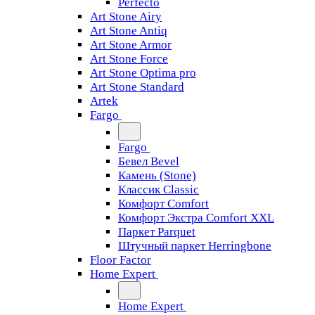
Perfecto
Art Stone Airy
Art Stone Antiq
Art Stone Armor
Art Stone Force
Art Stone Optima pro
Art Stone Standard
Artek
Fargo
Fargo
Бевел Bevel
Камень (Stone)
Классик Classic
Комфорт Comfort
Комфорт Экстра Comfort XXL
Паркет Parquet
Штучный паркет Herringbone
Floor Factor
Home Expert
Home Expert