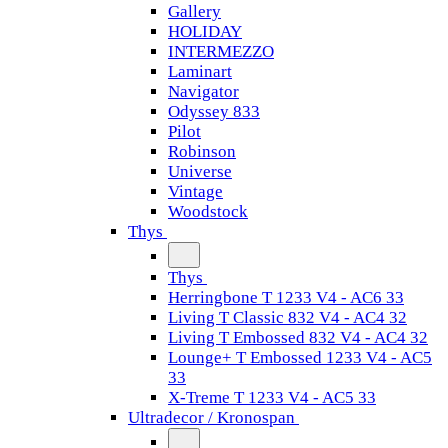
Gallery
HOLIDAY
INTERMEZZO
Laminart
Navigator
Odyssey 833
Pilot
Robinson
Universe
Vintage
Woodstock
Thys
Thys
Herringbone T 1233 V4 - AC6 33
Living T Classic 832 V4 - AC4 32
Living T Embossed 832 V4 - AC4 32
Lounge+ T Embossed 1233 V4 - AC5
33
X-Treme T 1233 V4 - AC5 33
Ultradecor / Kronospan