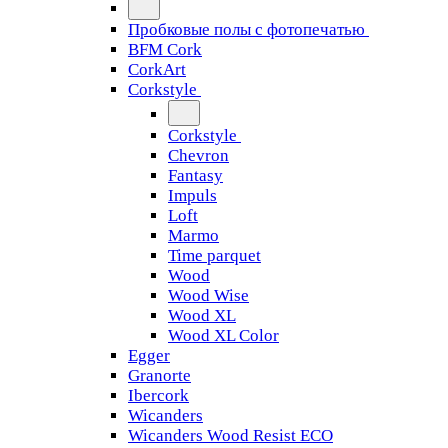
Пробковые полы с фотопечатью
BFM Cork
CorkArt
Corkstyle
Corkstyle
Chevron
Fantasy
Impuls
Loft
Marmo
Time parquet
Wood
Wood Wise
Wood XL
Wood XL Color
Egger
Granorte
Ibercork
Wicanders
Wicanders Wood Resist ECO