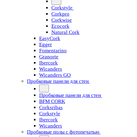
Corkstyle
Corkpro
Corkwise
Ecocork
Natural Cork
EasyCork
Egger
Fomentarino
Granorte
Ibercork
Wicanders
Wicanders GO
Пробковые панели для стен
Пробковые панели для стен
BFM CORK
Corksribas
Corkstyle
Ibercork
Wicanders
Пробковые полы с фотопечатью