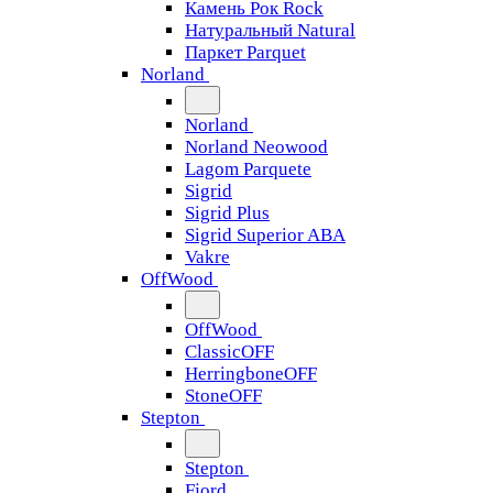
Камень Рок Rock
Натуральный Natural
Паркет Parquet
Norland
Norland
Norland Neowood
Lagom Parquete
Sigrid
Sigrid Plus
Sigrid Superior ABA
Vakre
OffWood
OffWood
ClassicOFF
HerringboneOFF
StoneOFF
Stepton
Stepton
Fjord