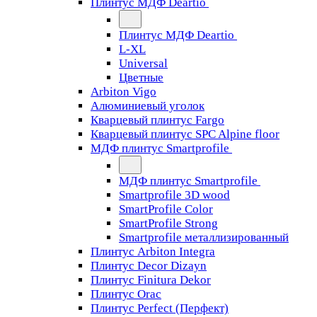
Плинтус МДФ Deartio
Плинтус МДФ Deartio
L-XL
Universal
Цветные
Arbiton Vigo
Алюминиевый уголок
Кварцевый плинтус Fargo
Кварцевый плинтус SPC Alpine floor
МДФ плинтус Smartprofile
МДФ плинтус Smartprofile
Smartprofile 3D wood
SmartProfile Color
SmartProfile Strong
Smartprofile металлизированный
Плинтус Arbiton Integra
Плинтус Decor Dizayn
Плинтус Finitura Dekor
Плинтус Orac
Плинтус Perfect (Перфект)