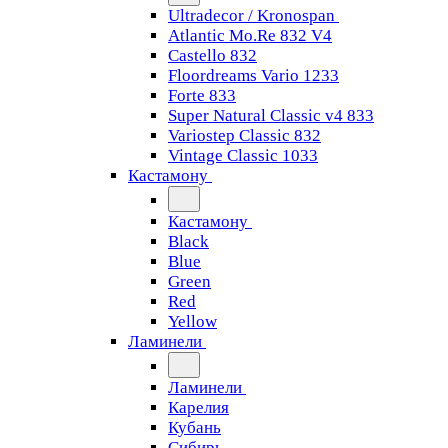
Ultradecor / Kronospan
Atlantic Mo.Re 832 V4
Castello 832
Floordreams Vario 1233
Forte 833
Super Natural Classic v4 833
Variostep Classic 832
Vintage Classic 1033
Кастамону
Кастамону
Black
Blue
Green
Red
Yellow
Ламинели
Ламинели
Карелия
Кубань
Сибирь