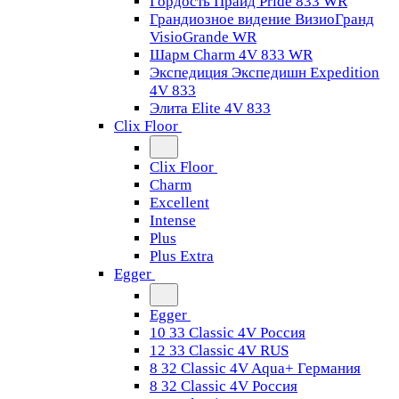
Гордость Прайд Pride 833 WR
Грандиозное видение ВизиоГранд
VisioGrande WR
Шарм Charm 4V 833 WR
Экспедиция Экспедишн Expedition
4V 833
Элита Elite 4V 833
Clix Floor
Clix Floor
Charm
Excellent
Intense
Plus
Plus Extra
Egger
Egger
10 33 Classic 4V Россия
12 33 Classic 4V RUS
8 32 Classic 4V Aqua+ Германия
8 32 Classic 4V Россия