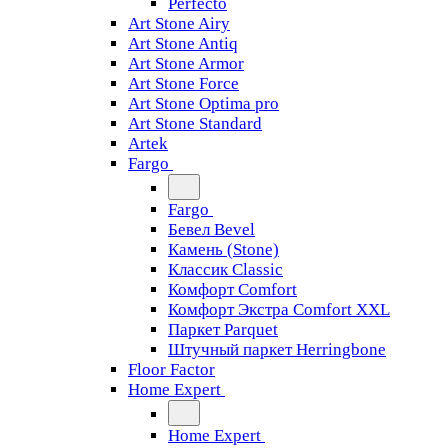
Perfecto
Art Stone Airy
Art Stone Antiq
Art Stone Armor
Art Stone Force
Art Stone Optima pro
Art Stone Standard
Artek
Fargo
Fargo
Бевел Bevel
Камень (Stone)
Классик Classic
Комфорт Comfort
Комфорт Экстра Comfort XXL
Паркет Parquet
Штучный паркет Herringbone
Floor Factor
Home Expert
Home Expert