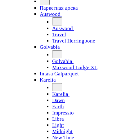
Паркетная доска
Auswood
Auswood
Travel
Travel Herringbone
Golvabia
Golvabia
Maxwood Lodge XL
Intasa Galparquet
Karelia
Karelia
Dawn
Earth
Impressio
Libra
Light
Midnight
New Time