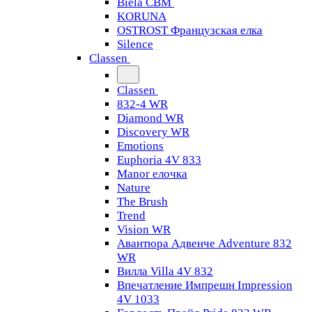
Biela CBM
KORUNA
OSTROST Французская елка
Silence
Classen
Classen
832-4 WR
Diamond WR
Discovery WR
Emotions
Euphoria 4V 833
Manor елочка
Nature
The Brush
Trend
Vision WR
Авантюра Адвенче Adventure 832
WR
Вилла Villa 4V 832
Впечатление Импрешн Impression
4V 1033