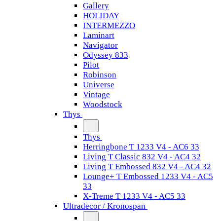
Gallery
HOLIDAY
INTERMEZZO
Laminart
Navigator
Odyssey 833
Pilot
Robinson
Universe
Vintage
Woodstock
Thys
Thys
Herringbone T 1233 V4 - AC6 33
Living T Classic 832 V4 - AC4 32
Living T Embossed 832 V4 - AC4 32
Lounge+ T Embossed 1233 V4 - AC5
33
X-Treme T 1233 V4 - AC5 33
Ultradecor / Kronospan