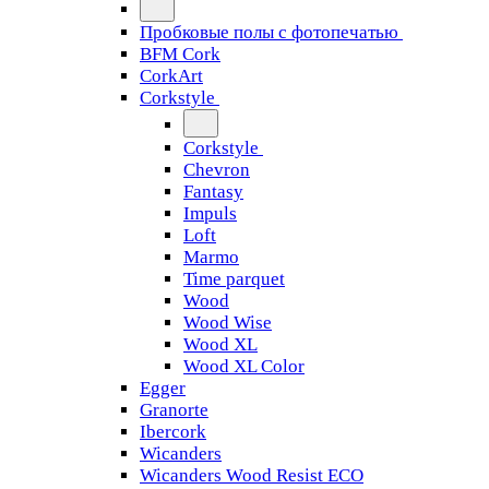
Пробковые полы с фотопечатью
BFM Cork
CorkArt
Corkstyle
Corkstyle
Chevron
Fantasy
Impuls
Loft
Marmo
Time parquet
Wood
Wood Wise
Wood XL
Wood XL Color
Egger
Granorte
Ibercork
Wicanders
Wicanders Wood Resist ECO