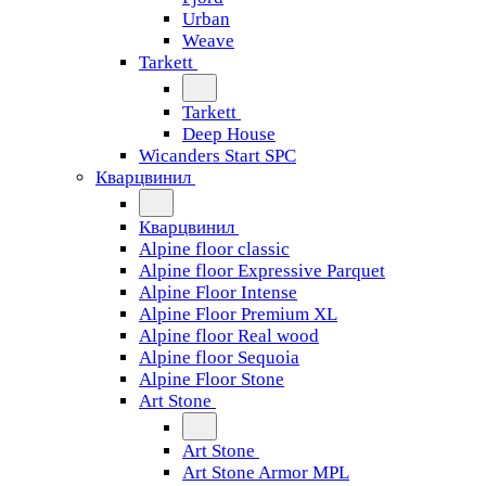
Urban
Weave
Tarkett
Tarkett
Deep House
Wicanders Start SPC
Кварцвинил
Кварцвинил
Alpine floor classic
Alpine floor Expressive Parquet
Alpine Floor Intense
Alpine Floor Premium XL
Alpine floor Real wood
Alpine floor Sequoia
Alpine Floor Stone
Art Stone
Art Stone
Art Stone Armor MPL