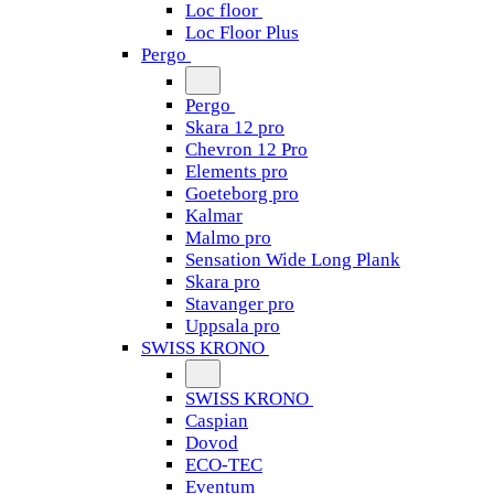
Loc floor
Loc Floor Plus
Pergo
Pergo
Skara 12 pro
Chevron 12 Pro
Elements pro
Goeteborg pro
Kalmar
Malmo pro
Sensation Wide Long Plank
Skara pro
Stavanger pro
Uppsala pro
SWISS KRONO
SWISS KRONO
Caspian
Dovod
ECO-TEC
Eventum