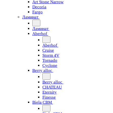
Art Stone Narrow
Decoria
Fargo
Ламинат
Ламинат
Aberhof
Aberhof
Cruise
Storm 4V
Tornado
Сyclone
Berry alloc
Berry alloc
CHATEAU
Eternity
Finesse
Biela CBM