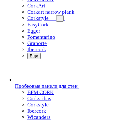
CorkArt
Corkart narrow plank
Corkstyle
EasyCork
Egger
Fomentarino
Granorte
Ibercork
Еще
Пробковые панели для стен
BFM CORK
Corksribas
Corkstyle
Ibercork
Wicanders