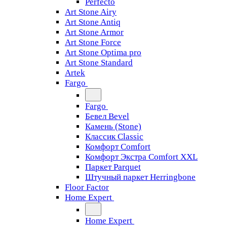
Perfecto
Art Stone Airy
Art Stone Antiq
Art Stone Armor
Art Stone Force
Art Stone Optima pro
Art Stone Standard
Artek
Fargo
Fargo
Бевел Bevel
Камень (Stone)
Классик Classic
Комфорт Comfort
Комфорт Экстра Comfort XXL
Паркет Parquet
Штучный паркет Herringbone
Floor Factor
Home Expert
Home Expert