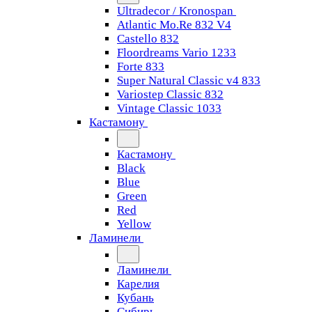
Ultradecor / Kronospan
Atlantic Mo.Re 832 V4
Castello 832
Floordreams Vario 1233
Forte 833
Super Natural Classic v4 833
Variostep Classic 832
Vintage Classic 1033
Кастамону
Кастамону
Black
Blue
Green
Red
Yellow
Ламинели
Ламинели
Карелия
Кубань
Сибирь