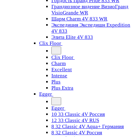
Гордость Прайд Pride 833 WR
Грандиозное видение ВизиоГранд
VisioGrande WR
Шарм Charm 4V 833 WR
Экспедиция Экспедишн Expedition
4V 833
Элита Elite 4V 833
Clix Floor
Clix Floor
Charm
Excellent
Intense
Plus
Plus Extra
Egger
Egger
10 33 Classic 4V Россия
12 33 Classic 4V RUS
8 32 Classic 4V Aqua+ Германия
8 32 Classic 4V Россия