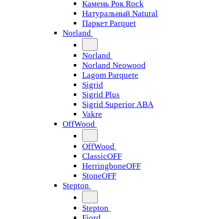
Камень Рок Rock
Натуральный Natural
Паркет Parquet
Norland
Norland
Norland Neowood
Lagom Parquete
Sigrid
Sigrid Plus
Sigrid Superior ABA
Vakre
OffWood
OffWood
ClassicOFF
HerringboneOFF
StoneOFF
Stepton
Stepton
Fjord