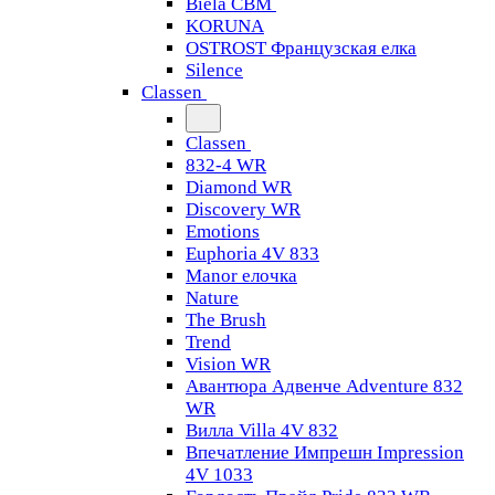
Biela CBM
KORUNA
OSTROST Французская елка
Silence
Classen
Classen
832-4 WR
Diamond WR
Discovery WR
Emotions
Euphoria 4V 833
Manor елочка
Nature
The Brush
Trend
Vision WR
Авантюра Адвенче Adventure 832
WR
Вилла Villa 4V 832
Впечатление Импрешн Impression
4V 1033