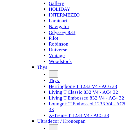
Gallery
HOLIDAY
INTERMEZZO
Laminart
Navigator
Odyssey 833
Pilot
Robinson
Universe
Vintage
Woodstock
Thys
Thys
Herringbone T 1233 V4 - AC6 33
Living T Classic 832 V4 - AC4 32
Living T Embossed 832 V4 - AC4 32
Lounge+ T Embossed 1233 V4 - AC5
33
X-Treme T 1233 V4 - AC5 33
Ultradecor / Kronospan