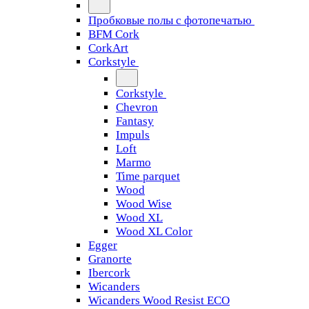
Пробковые полы с фотопечатью
BFM Cork
CorkArt
Corkstyle
Corkstyle
Chevron
Fantasy
Impuls
Loft
Marmo
Time parquet
Wood
Wood Wise
Wood XL
Wood XL Color
Egger
Granorte
Ibercork
Wicanders
Wicanders Wood Resist ECO