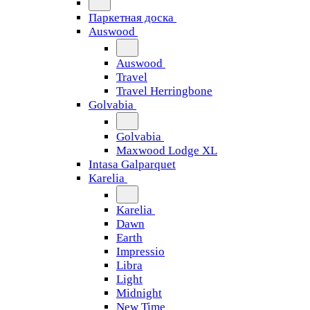
Паркетная доска
Auswood
Auswood
Travel
Travel Herringbone
Golvabia
Golvabia
Maxwood Lodge XL
Intasa Galparquet
Karelia
Karelia
Dawn
Earth
Impressio
Libra
Light
Midnight
New Time