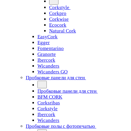
Corkstyle
Corkpro
Corkwise
Ecocork
Natural Cork
EasyCork
Egger
Fomentarino
Granorte
Ibercork
Wicanders
Wicanders GO
Пробковые панели для стен
Пробковые панели для стен
BFM CORK
Corksribas
Corkstyle
Ibercork
Wicanders
Пробковые полы с фотопечатью