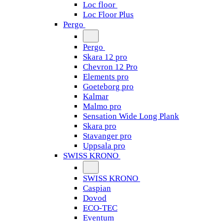
Loc floor
Loc Floor Plus
Pergo
Pergo
Skara 12 pro
Chevron 12 Pro
Elements pro
Goeteborg pro
Kalmar
Malmo pro
Sensation Wide Long Plank
Skara pro
Stavanger pro
Uppsala pro
SWISS KRONO
SWISS KRONO
Caspian
Dovod
ECO-TEC
Eventum