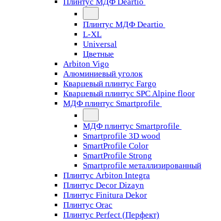
Плинтус МДФ Deartio
Плинтус МДФ Deartio
L-XL
Universal
Цветные
Arbiton Vigo
Алюминиевый уголок
Кварцевый плинтус Fargo
Кварцевый плинтус SPC Alpine floor
МДФ плинтус Smartprofile
МДФ плинтус Smartprofile
Smartprofile 3D wood
SmartProfile Color
SmartProfile Strong
Smartprofile металлизированный
Плинтус Arbiton Integra
Плинтус Decor Dizayn
Плинтус Finitura Dekor
Плинтус Orac
Плинтус Perfect (Перфект)