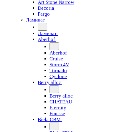
Art Stone Narrow
Decoria
Fargo
Ламинат
Ламинат
Aberhof
Aberhof
Cruise
Storm 4V
Tornado
Сyclone
Berry alloc
Berry alloc
CHATEAU
Eternity
Finesse
Biela CBM