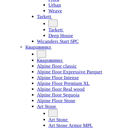
Urban
Weave
Tarkett
Tarkett
Deep House
Wicanders Start SPC
Кварцвинил
Кварцвинил
Alpine floor classic
Alpine floor Expressive Parquet
Alpine Floor Intense
Alpine Floor Premium XL
Alpine floor Real wood
Alpine floor Sequoia
Alpine Floor Stone
Art Stone
Art Stone
Art Stone Armor MPL