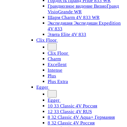
Гордость Прайд Pride 833 WR
Грандиозное видение ВизиоГранд
VisioGrande WR
Шарм Charm 4V 833 WR
Экспедиция Экспедишн Expedition
4V 833
Элита Elite 4V 833
Clix Floor
Clix Floor
Charm
Excellent
Intense
Plus
Plus Extra
Egger
Egger
10 33 Classic 4V Россия
12 33 Classic 4V RUS
8 32 Classic 4V Aqua+ Германия
8 32 Classic 4V Россия