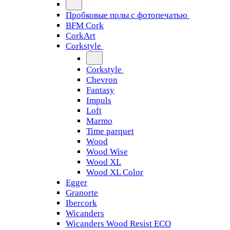
Пробковые полы с фотопечатью
BFM Cork
CorkArt
Corkstyle
Corkstyle
Chevron
Fantasy
Impuls
Loft
Marmo
Time parquet
Wood
Wood Wise
Wood XL
Wood XL Color
Egger
Granorte
Ibercork
Wicanders
Wicanders Wood Resist ECO