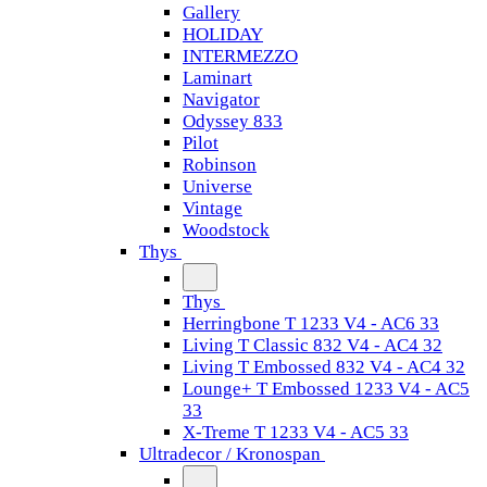
Gallery
HOLIDAY
INTERMEZZO
Laminart
Navigator
Odyssey 833
Pilot
Robinson
Universe
Vintage
Woodstock
Thys
Thys
Herringbone T 1233 V4 - AC6 33
Living T Classic 832 V4 - AC4 32
Living T Embossed 832 V4 - AC4 32
Lounge+ T Embossed 1233 V4 - AC5
33
X-Treme T 1233 V4 - AC5 33
Ultradecor / Kronospan