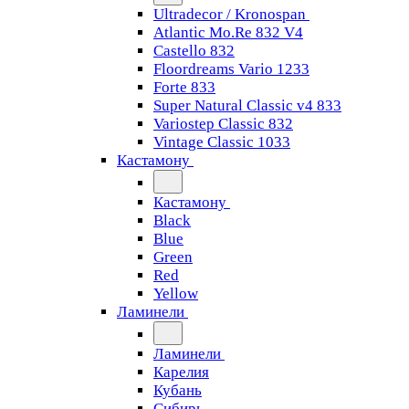
Ultradecor / Kronospan
Atlantic Mo.Re 832 V4
Castello 832
Floordreams Vario 1233
Forte 833
Super Natural Classic v4 833
Variostep Classic 832
Vintage Classic 1033
Кастамону
Кастамону
Black
Blue
Green
Red
Yellow
Ламинели
Ламинели
Карелия
Кубань
Сибирь