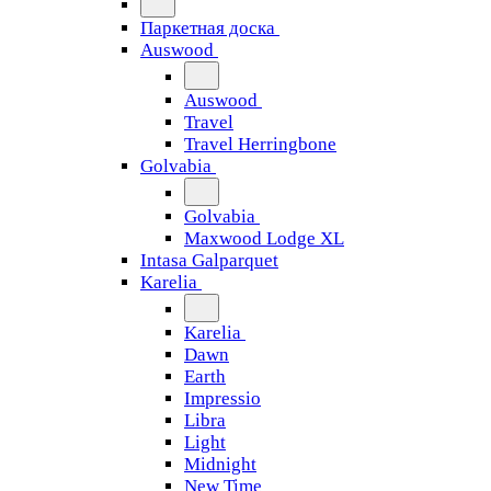
Паркетная доска
Auswood
Auswood
Travel
Travel Herringbone
Golvabia
Golvabia
Maxwood Lodge XL
Intasa Galparquet
Karelia
Karelia
Dawn
Earth
Impressio
Libra
Light
Midnight
New Time