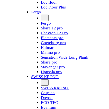
Loc floor
Loc Floor Plus
Pergo
Pergo
Skara 12 pro
Chevron 12 Pro
Elements pro
Goeteborg pro
Kalmar
Malmo pro
Sensation Wide Long Plank
Skara pro
Stavanger pro
Uppsala pro
SWISS KRONO
SWISS KRONO
Caspian
Dovod
ECO-TEC
Eventum