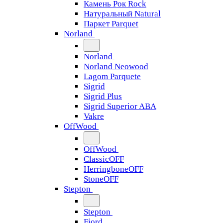
Камень Рок Rock
Натуральный Natural
Паркет Parquet
Norland
Norland
Norland Neowood
Lagom Parquete
Sigrid
Sigrid Plus
Sigrid Superior ABA
Vakre
OffWood
OffWood
ClassicOFF
HerringboneOFF
StoneOFF
Stepton
Stepton
Fjord