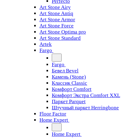
Perfecto
Art Stone Airy
Art Stone Antiq
Art Stone Armor
Art Stone Force
Art Stone Optima pro
Art Stone Standard
Artek
Fargo
Fargo
Бевел Bevel
Камень (Stone)
Классик Classic
Комфорт Comfort
Комфорт Экстра Comfort XXL
Паркет Parquet
Штучный паркет Herringbone
Floor Factor
Home Expert
Home Expert