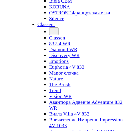
Biela CBM
KORUNA
OSTROST Французская елка
Silence
Classen
Classen
832-4 WR
Diamond WR
Discovery WR
Emotions
Euphoria 4V 833
Manor елочка
Nature
The Brush
Trend
Vision WR
Авантюра Адвенче Adventure 832
WR
Вилла Villa 4V 832
Впечатление Импрешн Impression
4V 1033