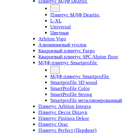
Плинтус МДФ Deartio
Плинтус МДФ Deartio
L-XL
Universal
Цветные
Arbiton Vigo
Алюминиевый уголок
Кварцевый плинтус Fargo
Кварцевый плинтус SPC Alpine floor
МДФ плинтус Smartprofile
МДФ плинтус Smartprofile
Smartprofile 3D wood
SmartProfile Color
SmartProfile Strong
Smartprofile металлизированный
Плинтус Arbiton Integra
Плинтус Decor Dizayn
Плинтус Finitura Dekor
Плинтус Orac
Плинтус Perfect (Перфект)