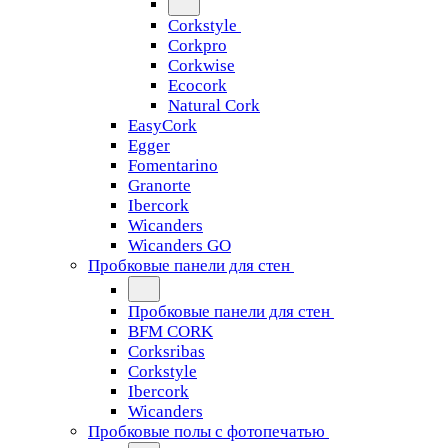
Corkstyle
Corkpro
Corkwise
Ecocork
Natural Cork
EasyCork
Egger
Fomentarino
Granorte
Ibercork
Wicanders
Wicanders GO
Пробковые панели для стен
Пробковые панели для стен
BFM CORK
Corksribas
Corkstyle
Ibercork
Wicanders
Пробковые полы с фотопечатью