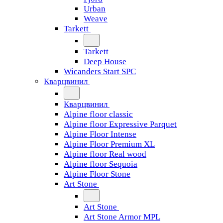
Urban
Weave
Tarkett
Tarkett
Deep House
Wicanders Start SPC
Кварцвинил
Кварцвинил
Alpine floor classic
Alpine floor Expressive Parquet
Alpine Floor Intense
Alpine Floor Premium XL
Alpine floor Real wood
Alpine floor Sequoia
Alpine Floor Stone
Art Stone
Art Stone
Art Stone Armor MPL