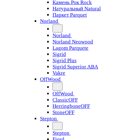
Камень Рок Rock
Натуральный Natural
Паркет Parquet
Norland
Norland
Norland Neowood
Lagom Parquete
Sigrid
Sigrid Plus
Sigrid Superior ABA
Vakre
OffWood
OffWood
ClassicOFF
HerringboneOFF
StoneOFF
Stepton
Stepton
Fjord