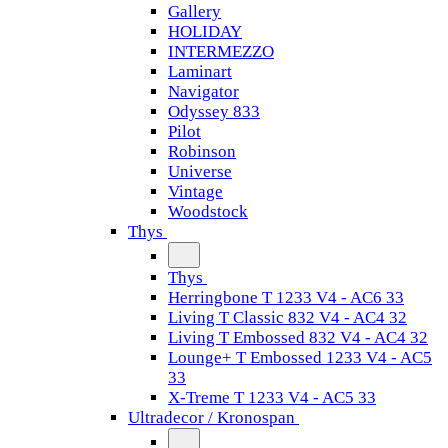
Gallery
HOLIDAY
INTERMEZZO
Laminart
Navigator
Odyssey 833
Pilot
Robinson
Universe
Vintage
Woodstock
Thys
Thys
Herringbone T 1233 V4 - AC6 33
Living T Classic 832 V4 - AC4 32
Living T Embossed 832 V4 - AC4 32
Lounge+ T Embossed 1233 V4 - AC5
33
X-Treme T 1233 V4 - AC5 33
Ultradecor / Kronospan