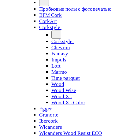
Пробковые полы с фотопечатью
BFM Cork
CorkArt
Corkstyle
Corkstyle
Chevron
Fantasy
Impuls
Loft
Marmo
Time parquet
Wood
Wood Wise
Wood XL
Wood XL Color
Egger
Granorte
Ibercork
Wicanders
Wicanders Wood Resist ECO