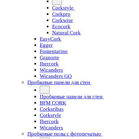
Corkstyle
Corkpro
Corkwise
Ecocork
Natural Cork
EasyCork
Egger
Fomentarino
Granorte
Ibercork
Wicanders
Wicanders GO
Пробковые панели для стен
Пробковые панели для стен
BFM CORK
Corksribas
Corkstyle
Ibercork
Wicanders
Пробковые полы с фотопечатью