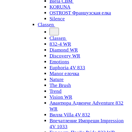
Biela CBM
KORUNA
OSTROST Французская елка
Silence
Classen
Classen
832-4 WR
Diamond WR
Discovery WR
Emotions
Euphoria 4V 833
Manor елочка
Nature
The Brush
Trend
Vision WR
Авантюра Адвенче Adventure 832
WR
Вилла Villa 4V 832
Впечатление Импрешн Impression
4V 1033