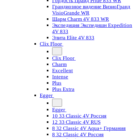
Гордость Прайд Pride 833 WR
Грандиозное видение ВизиоГранд
VisioGrande WR
Шарм Charm 4V 833 WR
Экспедиция Экспедишн Expedition
4V 833
Элита Elite 4V 833
Clix Floor
Clix Floor
Charm
Excellent
Intense
Plus
Plus Extra
Egger
Egger
10 33 Classic 4V Россия
12 33 Classic 4V RUS
8 32 Classic 4V Aqua+ Германия
8 32 Classic 4V Россия