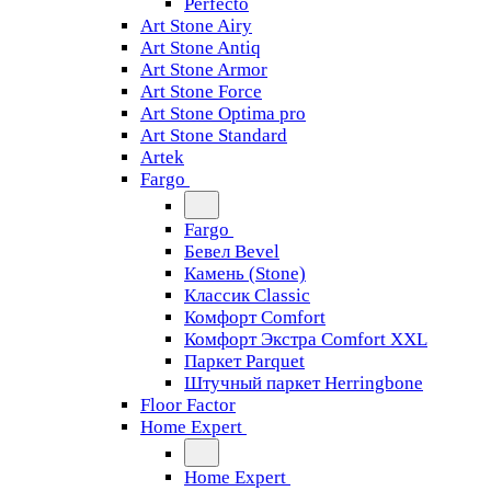
Perfecto
Art Stone Airy
Art Stone Antiq
Art Stone Armor
Art Stone Force
Art Stone Optima pro
Art Stone Standard
Artek
Fargo
Fargo
Бевел Bevel
Камень (Stone)
Классик Classic
Комфорт Comfort
Комфорт Экстра Comfort XXL
Паркет Parquet
Штучный паркет Herringbone
Floor Factor
Home Expert
Home Expert