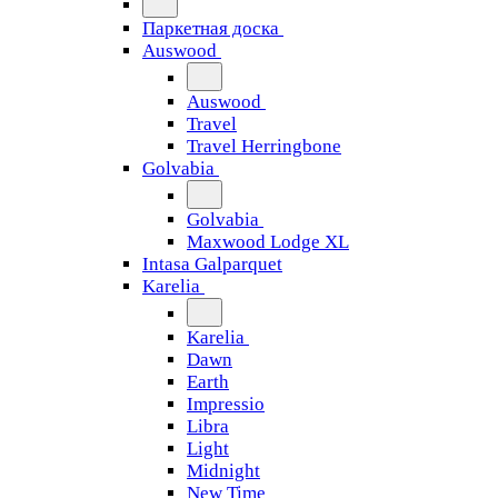
Паркетная доска
Auswood
Auswood
Travel
Travel Herringbone
Golvabia
Golvabia
Maxwood Lodge XL
Intasa Galparquet
Karelia
Karelia
Dawn
Earth
Impressio
Libra
Light
Midnight
New Time