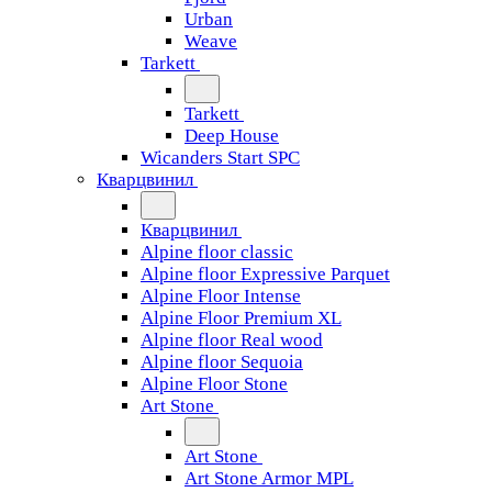
Urban
Weave
Tarkett
Tarkett
Deep House
Wicanders Start SPC
Кварцвинил
Кварцвинил
Alpine floor classic
Alpine floor Expressive Parquet
Alpine Floor Intense
Alpine Floor Premium XL
Alpine floor Real wood
Alpine floor Sequoia
Alpine Floor Stone
Art Stone
Art Stone
Art Stone Armor MPL