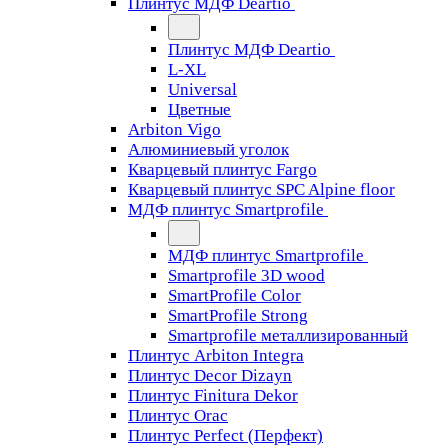
Плинтус МДФ Deartio
Плинтус МДФ Deartio
L-XL
Universal
Цветные
Arbiton Vigo
Алюминиевый уголок
Кварцевый плинтус Fargo
Кварцевый плинтус SPC Alpine floor
МДФ плинтус Smartprofile
МДФ плинтус Smartprofile
Smartprofile 3D wood
SmartProfile Color
SmartProfile Strong
Smartprofile металлизированный
Плинтус Arbiton Integra
Плинтус Decor Dizayn
Плинтус Finitura Dekor
Плинтус Orac
Плинтус Perfect (Перфект)