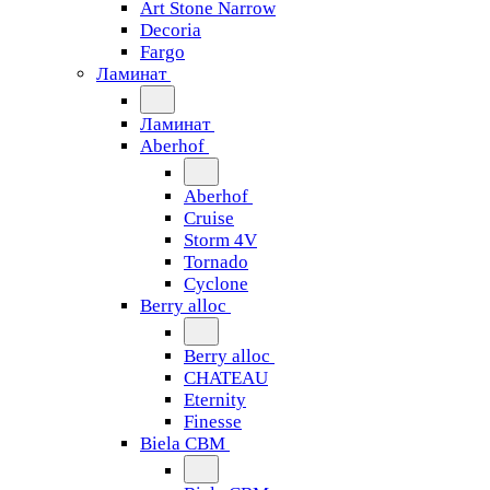
Art Stone Narrow
Decoria
Fargo
Ламинат
Ламинат
Aberhof
Aberhof
Cruise
Storm 4V
Tornado
Сyclone
Berry alloc
Berry alloc
CHATEAU
Eternity
Finesse
Biela CBM