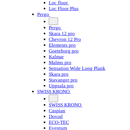
Loc floor
Loc Floor Plus
Pergo
Pergo
Skara 12 pro
Chevron 12 Pro
Elements pro
Goeteborg pro
Kalmar
Malmo pro
Sensation Wide Long Plank
Skara pro
Stavanger pro
Uppsala pro
SWISS KRONO
SWISS KRONO
Caspian
Dovod
ECO-TEC
Eventum