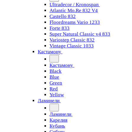
Ultradecor / Kronospan
Atlantic Mo.Re 832 V4
Castello 832
Floordreams Vario 1233
Forte 833
Super Natural Classic v4 833
Variostep Classic 832
Vintage Classic 1033
Кастамону
Кастамону
Black
Blue
Green
Red
Yellow
Ламинели
Ламинели
Карелия
Кубань
Сибирь