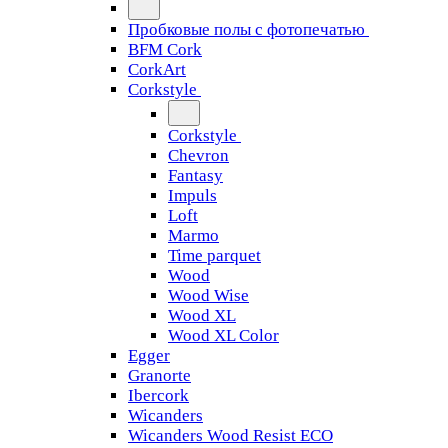
Пробковые полы с фотопечатью
BFM Cork
CorkArt
Corkstyle
Corkstyle
Chevron
Fantasy
Impuls
Loft
Marmo
Time parquet
Wood
Wood Wise
Wood XL
Wood XL Color
Egger
Granorte
Ibercork
Wicanders
Wicanders Wood Resist ECO