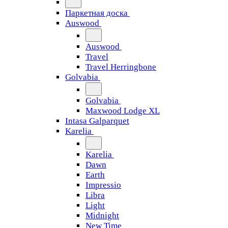
Паркетная доска
Auswood
Auswood
Travel
Travel Herringbone
Golvabia
Golvabia
Maxwood Lodge XL
Intasa Galparquet
Karelia
Karelia
Dawn
Earth
Impressio
Libra
Light
Midnight
New Time