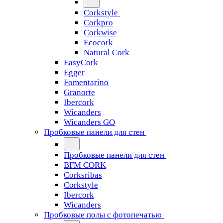
Corkstyle
Corkpro
Corkwise
Ecocork
Natural Cork
EasyCork
Egger
Fomentarino
Granorte
Ibercork
Wicanders
Wicanders GO
Пробковые панели для стен
Пробковые панели для стен
BFM CORK
Corksribas
Corkstyle
Ibercork
Wicanders
Пробковые полы с фотопечатью