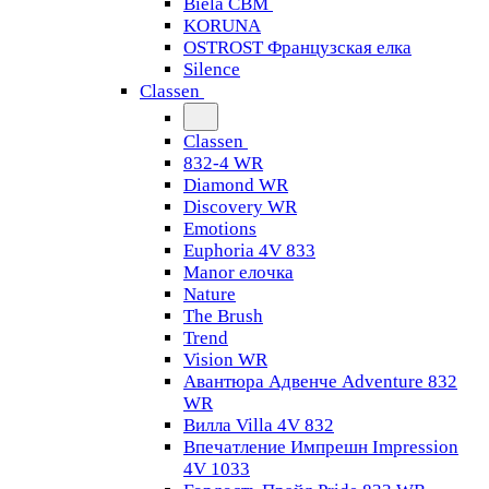
Biela CBM
KORUNA
OSTROST Французская елка
Silence
Classen
Classen
832-4 WR
Diamond WR
Discovery WR
Emotions
Euphoria 4V 833
Manor елочка
Nature
The Brush
Trend
Vision WR
Авантюра Адвенче Adventure 832
WR
Вилла Villa 4V 832
Впечатление Импрешн Impression
4V 1033