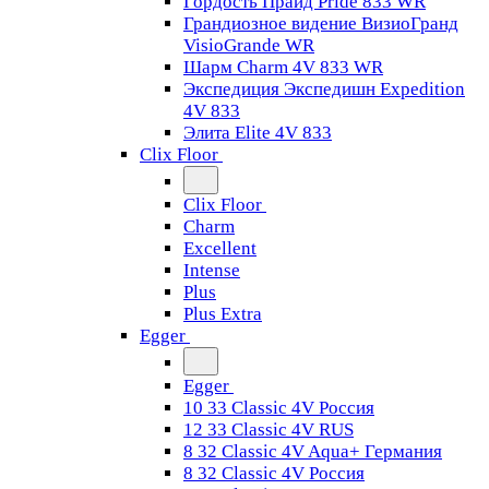
Гордость Прайд Pride 833 WR
Грандиозное видение ВизиоГранд
VisioGrande WR
Шарм Charm 4V 833 WR
Экспедиция Экспедишн Expedition
4V 833
Элита Elite 4V 833
Clix Floor
Clix Floor
Charm
Excellent
Intense
Plus
Plus Extra
Egger
Egger
10 33 Classic 4V Россия
12 33 Classic 4V RUS
8 32 Classic 4V Aqua+ Германия
8 32 Classic 4V Россия