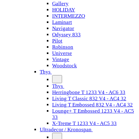
Gallery
HOLIDAY
INTERMEZZO
Laminart
Navigator
Odyssey 833
Pilot
Robinson
Universe
Vintage
Woodstock
Thys
Thys
Herringbone T 1233 V4 - AC6 33
Living T Classic 832 V4 - AC4 32
Living T Embossed 832 V4 - AC4 32
Lounge+ T Embossed 1233 V4 - AC5
33
X-Treme T 1233 V4 - AC5 33
Ultradecor / Kronospan