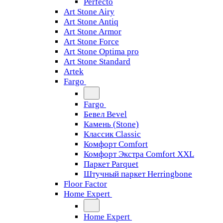
Perfecto
Art Stone Airy
Art Stone Antiq
Art Stone Armor
Art Stone Force
Art Stone Optima pro
Art Stone Standard
Artek
Fargo
Fargo
Бевел Bevel
Камень (Stone)
Классик Classic
Комфорт Comfort
Комфорт Экстра Comfort XXL
Паркет Parquet
Штучный паркет Herringbone
Floor Factor
Home Expert
Home Expert