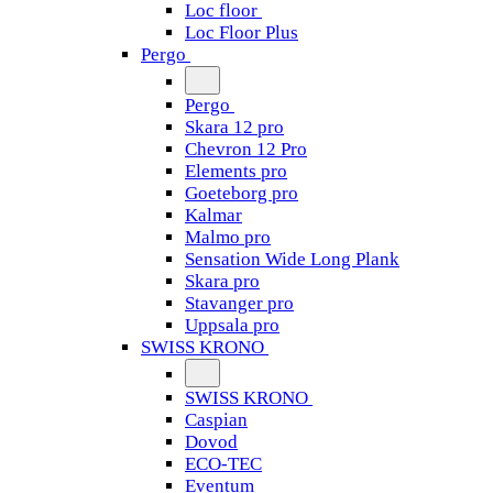
Loc floor
Loc Floor Plus
Pergo
Pergo
Skara 12 pro
Chevron 12 Pro
Elements pro
Goeteborg pro
Kalmar
Malmo pro
Sensation Wide Long Plank
Skara pro
Stavanger pro
Uppsala pro
SWISS KRONO
SWISS KRONO
Caspian
Dovod
ECO-TEC
Eventum