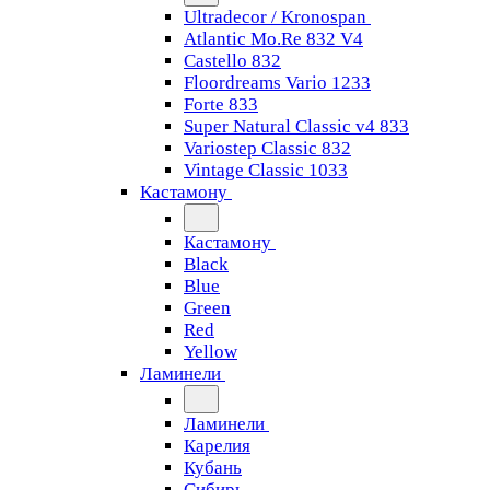
Ultradecor / Kronospan
Atlantic Mo.Re 832 V4
Castello 832
Floordreams Vario 1233
Forte 833
Super Natural Classic v4 833
Variostep Classic 832
Vintage Classic 1033
Кастамону
Кастамону
Black
Blue
Green
Red
Yellow
Ламинели
Ламинели
Карелия
Кубань
Сибирь