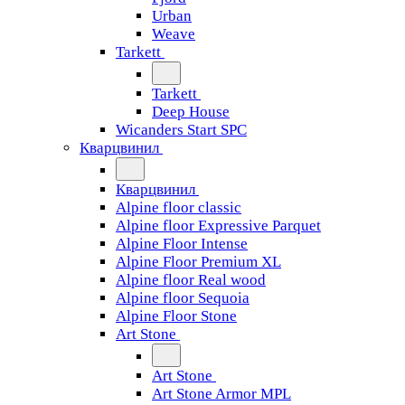
Urban
Weave
Tarkett
Tarkett
Deep House
Wicanders Start SPC
Кварцвинил
Кварцвинил
Alpine floor classic
Alpine floor Expressive Parquet
Alpine Floor Intense
Alpine Floor Premium XL
Alpine floor Real wood
Alpine floor Sequoia
Alpine Floor Stone
Art Stone
Art Stone
Art Stone Armor MPL