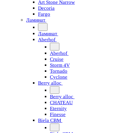
Art Stone Narrow
Decoria
Fargo
Ламинат
Ламинат
Aberhof
Aberhof
Cruise
Storm 4V
Tornado
Сyclone
Berry alloc
Berry alloc
CHATEAU
Eternity
Finesse
Biela CBM