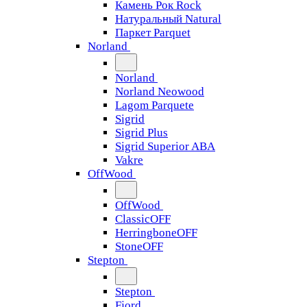
Камень Рок Rock
Натуральный Natural
Паркет Parquet
Norland
Norland
Norland Neowood
Lagom Parquete
Sigrid
Sigrid Plus
Sigrid Superior ABA
Vakre
OffWood
OffWood
ClassicOFF
HerringboneOFF
StoneOFF
Stepton
Stepton
Fjord