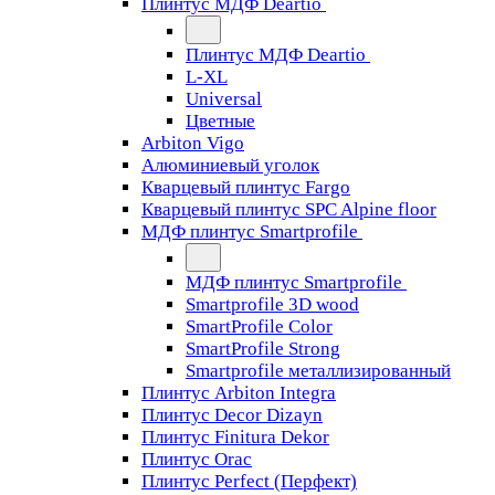
Плинтус МДФ Deartio
Плинтус МДФ Deartio
L-XL
Universal
Цветные
Arbiton Vigo
Алюминиевый уголок
Кварцевый плинтус Fargo
Кварцевый плинтус SPC Alpine floor
МДФ плинтус Smartprofile
МДФ плинтус Smartprofile
Smartprofile 3D wood
SmartProfile Color
SmartProfile Strong
Smartprofile металлизированный
Плинтус Arbiton Integra
Плинтус Decor Dizayn
Плинтус Finitura Dekor
Плинтус Orac
Плинтус Perfect (Перфект)