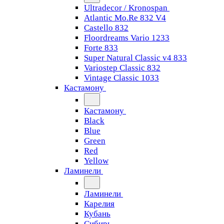
Ultradecor / Kronospan
Atlantic Mo.Re 832 V4
Castello 832
Floordreams Vario 1233
Forte 833
Super Natural Classic v4 833
Variostep Classic 832
Vintage Classic 1033
Кастамону
Кастамону
Black
Blue
Green
Red
Yellow
Ламинели
Ламинели
Карелия
Кубань
Сибирь