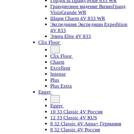
Гордость Прайд Pride 833 WR
Грандиозное видение ВизиоГранд
VisioGrande WR
Шарм Charm 4V 833 WR
Экспедиция Экспедишн Expedition
4V 833
Элита Elite 4V 833
Clix Floor
Clix Floor
Charm
Excellent
Intense
Plus
Plus Extra
Egger
Egger
10 33 Classic 4V Россия
12 33 Classic 4V RUS
8 32 Classic 4V Aqua+ Германия
8 32 Classic 4V Россия