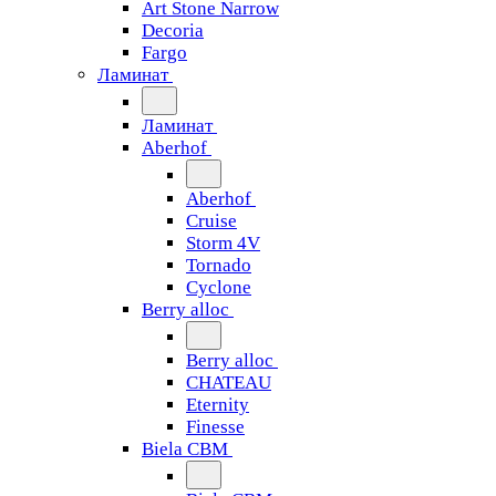
Art Stone Narrow
Decoria
Fargo
Ламинат
Ламинат
Aberhof
Aberhof
Cruise
Storm 4V
Tornado
Сyclone
Berry alloc
Berry alloc
CHATEAU
Eternity
Finesse
Biela CBM