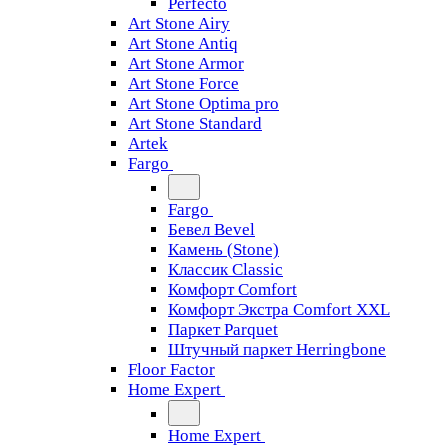
Perfecto
Art Stone Airy
Art Stone Antiq
Art Stone Armor
Art Stone Force
Art Stone Optima pro
Art Stone Standard
Artek
Fargo
Fargo
Бевел Bevel
Камень (Stone)
Классик Classic
Комфорт Comfort
Комфорт Экстра Comfort XXL
Паркет Parquet
Штучный паркет Herringbone
Floor Factor
Home Expert
Home Expert