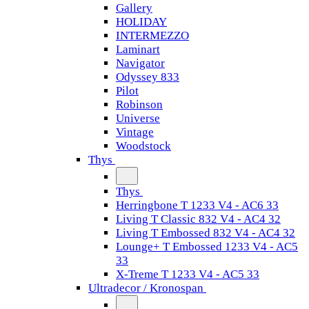
Gallery
HOLIDAY
INTERMEZZO
Laminart
Navigator
Odyssey 833
Pilot
Robinson
Universe
Vintage
Woodstock
Thys
Thys
Herringbone T 1233 V4 - AC6 33
Living T Classic 832 V4 - AC4 32
Living T Embossed 832 V4 - AC4 32
Lounge+ T Embossed 1233 V4 - AC5
33
X-Treme T 1233 V4 - AC5 33
Ultradecor / Kronospan