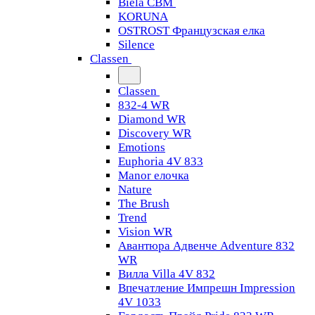
Biela CBM
KORUNA
OSTROST Французская елка
Silence
Classen
Classen
832-4 WR
Diamond WR
Discovery WR
Emotions
Euphoria 4V 833
Manor елочка
Nature
The Brush
Trend
Vision WR
Авантюра Адвенче Adventure 832
WR
Вилла Villa 4V 832
Впечатление Импрешн Impression
4V 1033