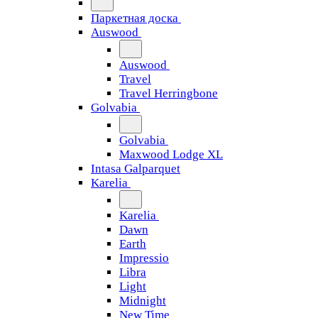
Паркетная доска
Auswood
Auswood
Travel
Travel Herringbone
Golvabia
Golvabia
Maxwood Lodge XL
Intasa Galparquet
Karelia
Karelia
Dawn
Earth
Impressio
Libra
Light
Midnight
New Time