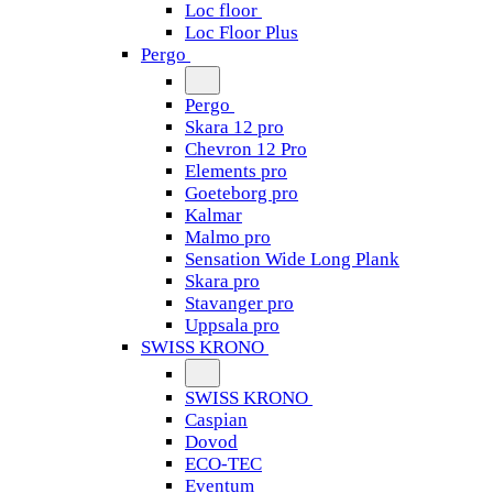
Loc floor
Loc Floor Plus
Pergo
Pergo
Skara 12 pro
Chevron 12 Pro
Elements pro
Goeteborg pro
Kalmar
Malmo pro
Sensation Wide Long Plank
Skara pro
Stavanger pro
Uppsala pro
SWISS KRONO
SWISS KRONO
Caspian
Dovod
ECO-TEC
Eventum