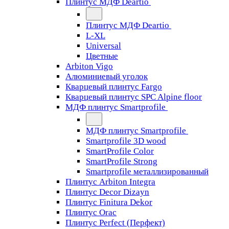
Плинтус МДФ Deartio
Плинтус МДФ Deartio
L-XL
Universal
Цветные
Arbiton Vigo
Алюминиевый уголок
Кварцевый плинтус Fargo
Кварцевый плинтус SPC Alpine floor
МДФ плинтус Smartprofile
МДФ плинтус Smartprofile
Smartprofile 3D wood
SmartProfile Color
SmartProfile Strong
Smartprofile металлизированный
Плинтус Arbiton Integra
Плинтус Decor Dizayn
Плинтус Finitura Dekor
Плинтус Orac
Плинтус Perfect (Перфект)