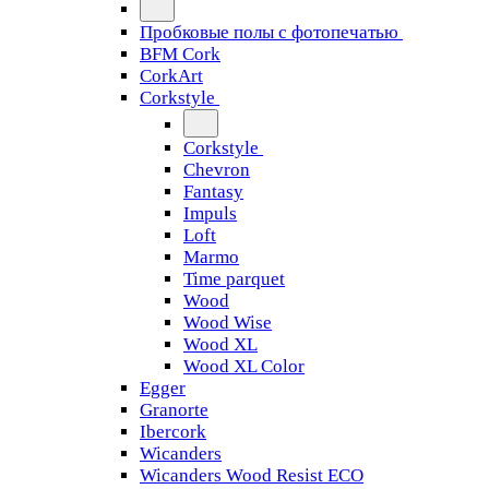
Пробковые полы с фотопечатью
BFM Cork
CorkArt
Corkstyle
Corkstyle
Chevron
Fantasy
Impuls
Loft
Marmo
Time parquet
Wood
Wood Wise
Wood XL
Wood XL Color
Egger
Granorte
Ibercork
Wicanders
Wicanders Wood Resist ECO