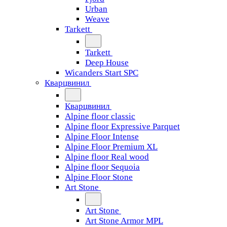
Urban
Weave
Tarkett
Tarkett
Deep House
Wicanders Start SPC
Кварцвинил
Кварцвинил
Alpine floor classic
Alpine floor Expressive Parquet
Alpine Floor Intense
Alpine Floor Premium XL
Alpine floor Real wood
Alpine floor Sequoia
Alpine Floor Stone
Art Stone
Art Stone
Art Stone Armor MPL