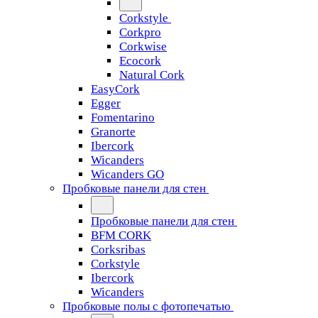
Corkstyle
Corkpro
Corkwise
Ecocork
Natural Cork
EasyCork
Egger
Fomentarino
Granorte
Ibercork
Wicanders
Wicanders GO
Пробковые панели для стен
Пробковые панели для стен
BFM CORK
Corksribas
Corkstyle
Ibercork
Wicanders
Пробковые полы с фотопечатью