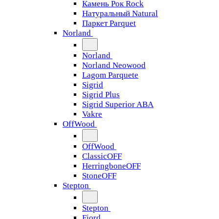
Камень Рок Rock
Натуральный Natural
Паркет Parquet
Norland
Norland
Norland Neowood
Lagom Parquete
Sigrid
Sigrid Plus
Sigrid Superior ABA
Vakre
OffWood
OffWood
ClassicOFF
HerringboneOFF
StoneOFF
Stepton
Stepton
Fjord