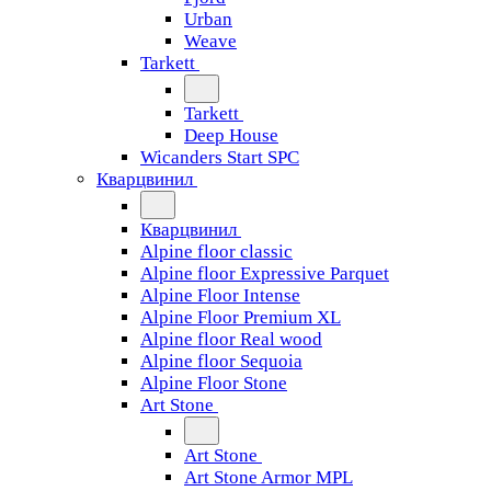
Urban
Weave
Tarkett
Tarkett
Deep House
Wicanders Start SPC
Кварцвинил
Кварцвинил
Alpine floor classic
Alpine floor Expressive Parquet
Alpine Floor Intense
Alpine Floor Premium XL
Alpine floor Real wood
Alpine floor Sequoia
Alpine Floor Stone
Art Stone
Art Stone
Art Stone Armor MPL