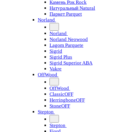
Камень Рок Rock
Натуральный Natural
Паркет Parquet
Norland
Norland
Norland Neowood
Lagom Parquete
Sigrid
Sigrid Plus
Sigrid Superior ABA
Vakre
OffWood
OffWood
ClassicOFF
HerringboneOFF
StoneOFF
Stepton
Stepton
Fjord