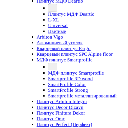
Плинтус МДФ Deartio
Плинтус МДФ Deartio
L-XL
Universal
Цветные
Arbiton Vigo
Алюминиевый уголок
Кварцевый плинтус Fargo
Кварцевый плинтус SPC Alpine floor
МДФ плинтус Smartprofile
МДФ плинтус Smartprofile
Smartprofile 3D wood
SmartProfile Color
SmartProfile Strong
Smartprofile металлизированный
Плинтус Arbiton Integra
Плинтус Decor Dizayn
Плинтус Finitura Dekor
Плинтус Orac
Плинтус Perfect (Перфект)