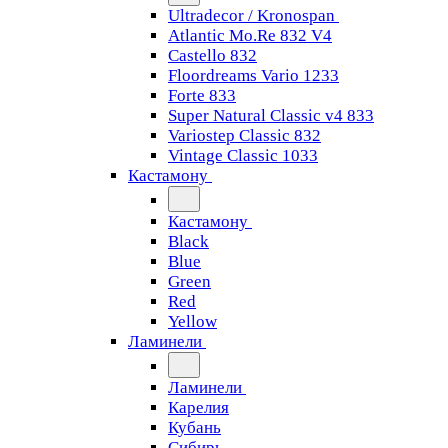
Ultradecor / Kronospan
Atlantic Mo.Re 832 V4
Castello 832
Floordreams Vario 1233
Forte 833
Super Natural Classic v4 833
Variostep Classic 832
Vintage Classic 1033
Кастамону
Кастамону
Black
Blue
Green
Red
Yellow
Ламинели
Ламинели
Карелия
Кубань
Сибирь