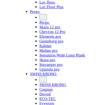
Loc floor
Loc Floor Plus
Pergo
Pergo
Skara 12 pro
Chevron 12 Pro
Elements pro
Goeteborg pro
Kalmar
Malmo pro
Sensation Wide Long Plank
Skara pro
Stavanger pro
Uppsala pro
SWISS KRONO
SWISS KRONO
Caspian
Dovod
ECO-TEC
Eventum