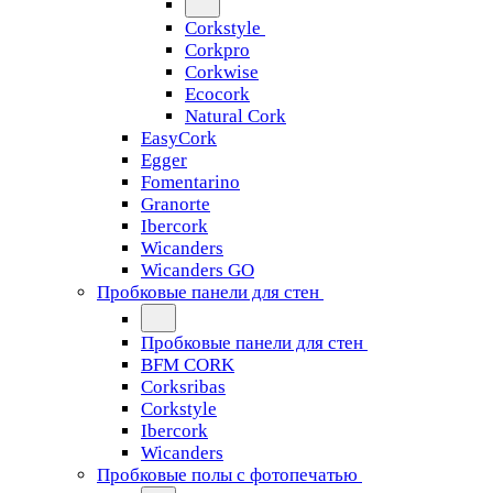
Corkstyle
Corkpro
Corkwise
Ecocork
Natural Cork
EasyCork
Egger
Fomentarino
Granorte
Ibercork
Wicanders
Wicanders GO
Пробковые панели для стен
Пробковые панели для стен
BFM CORK
Corksribas
Corkstyle
Ibercork
Wicanders
Пробковые полы с фотопечатью