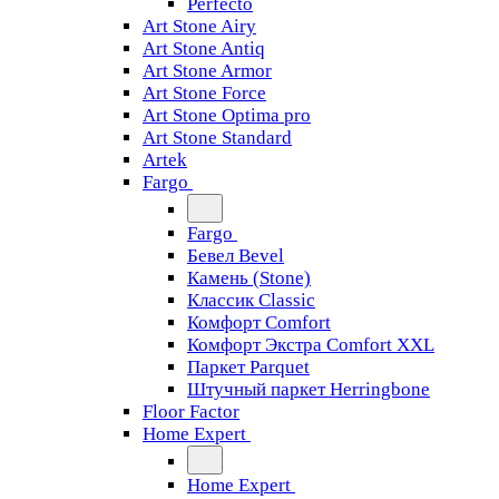
Perfecto
Art Stone Airy
Art Stone Antiq
Art Stone Armor
Art Stone Force
Art Stone Optima pro
Art Stone Standard
Artek
Fargo
Fargo
Бевел Bevel
Камень (Stone)
Классик Classic
Комфорт Comfort
Комфорт Экстра Comfort XXL
Паркет Parquet
Штучный паркет Herringbone
Floor Factor
Home Expert
Home Expert