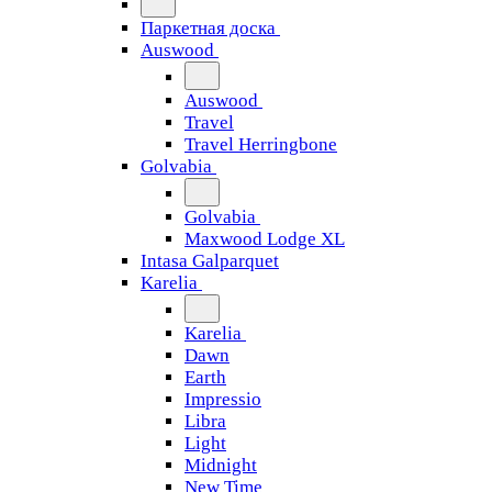
Паркетная доска
Auswood
Auswood
Travel
Travel Herringbone
Golvabia
Golvabia
Maxwood Lodge XL
Intasa Galparquet
Karelia
Karelia
Dawn
Earth
Impressio
Libra
Light
Midnight
New Time