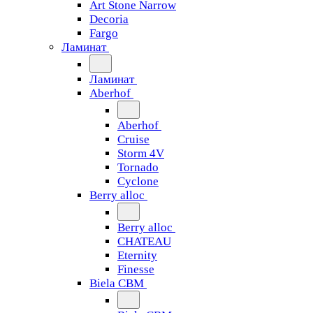
Art Stone Narrow
Decoria
Fargo
Ламинат
Ламинат
Aberhof
Aberhof
Cruise
Storm 4V
Tornado
Сyclone
Berry alloc
Berry alloc
CHATEAU
Eternity
Finesse
Biela CBM