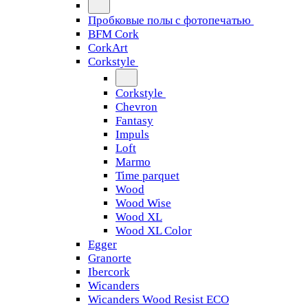
Пробковые полы с фотопечатью
BFM Cork
CorkArt
Corkstyle
Corkstyle
Chevron
Fantasy
Impuls
Loft
Marmo
Time parquet
Wood
Wood Wise
Wood XL
Wood XL Color
Egger
Granorte
Ibercork
Wicanders
Wicanders Wood Resist ECO