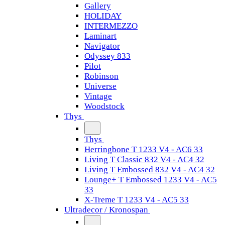
Gallery
HOLIDAY
INTERMEZZO
Laminart
Navigator
Odyssey 833
Pilot
Robinson
Universe
Vintage
Woodstock
Thys
Thys
Herringbone T 1233 V4 - AC6 33
Living T Classic 832 V4 - AC4 32
Living T Embossed 832 V4 - AC4 32
Lounge+ T Embossed 1233 V4 - AC5
33
X-Treme T 1233 V4 - AC5 33
Ultradecor / Kronospan