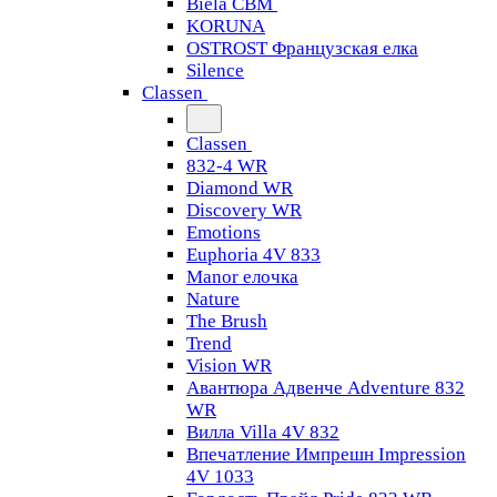
Biela CBM
KORUNA
OSTROST Французская елка
Silence
Classen
Classen
832-4 WR
Diamond WR
Discovery WR
Emotions
Euphoria 4V 833
Manor елочка
Nature
The Brush
Trend
Vision WR
Авантюра Адвенче Adventure 832
WR
Вилла Villa 4V 832
Впечатление Импрешн Impression
4V 1033