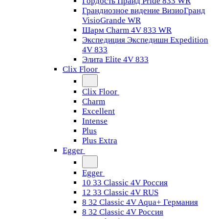
Гордость Прайд Pride 833 WR
Грандиозное видение ВизиоГранд
VisioGrande WR
Шарм Charm 4V 833 WR
Экспедиция Экспедишн Expedition
4V 833
Элита Elite 4V 833
Clix Floor
Clix Floor
Charm
Excellent
Intense
Plus
Plus Extra
Egger
Egger
10 33 Classic 4V Россия
12 33 Classic 4V RUS
8 32 Classic 4V Aqua+ Германия
8 32 Classic 4V Россия