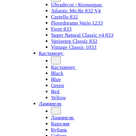
Ultradecor / Kronospan
Atlantic Mo.Re 832 V4
Castello 832
Floordreams Vario 1233
Forte 833
Super Natural Classic v4 833
Variostep Classic 832
Vintage Classic 1033
Кастамону
Кастамону
Black
Blue
Green
Red
Yellow
Ламинели
Ламинели
Карелия
Кубань
Сибирь