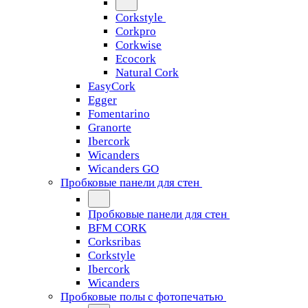
Corkstyle
Corkpro
Corkwise
Ecocork
Natural Cork
EasyCork
Egger
Fomentarino
Granorte
Ibercork
Wicanders
Wicanders GO
Пробковые панели для стен
Пробковые панели для стен
BFM CORK
Corksribas
Corkstyle
Ibercork
Wicanders
Пробковые полы с фотопечатью