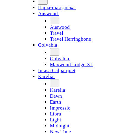
Паркетная доска
Auswood
Auswood
Travel
Travel Herringbone
Golvabia
Golvabia
Maxwood Lodge XL
Intasa Galparquet
Karelia
Karelia
Dawn
Earth
Impressio
Libra
Light
Midnight
New Time