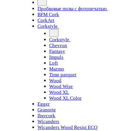
Пробковые полы с фотопечатью
BFM Cork
CorkArt
Corkstyle
Corkstyle
Chevron
Fantasy
Impuls
Loft
Marmo
Time parquet
Wood
Wood Wise
Wood XL
Wood XL Color
Egger
Granorte
Ibercork
Wicanders
Wicanders Wood Resist ECO