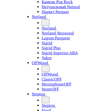
Камень Рок Rock
Натуральный Natural
Паркет Parquet
Norland
Norland
Norland Neowood
Lagom Parquete
Sigrid
Sigrid Plus
Sigrid Superior ABA
Vakre
OffWood
OffWood
ClassicOFF
HerringboneOFF
StoneOFF
Stepton
Stepton
Fjord