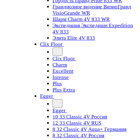
Гордость Прайд Pride 833 WR
Грандиозное видение ВизиоГранд
VisioGrande WR
Шарм Charm 4V 833 WR
Экспедиция Экспедишн Expedition
4V 833
Элита Elite 4V 833
Clix Floor
Clix Floor
Charm
Excellent
Intense
Plus
Plus Extra
Egger
Egger
10 33 Classic 4V Россия
12 33 Classic 4V RUS
8 32 Classic 4V Aqua+ Германия
8 32 Classic 4V Россия