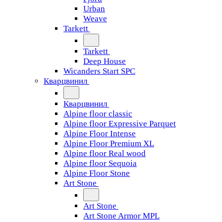
Urban
Weave
Tarkett
Tarkett
Deep House
Wicanders Start SPC
Кварцвинил
Кварцвинил
Alpine floor classic
Alpine floor Expressive Parquet
Alpine Floor Intense
Alpine Floor Premium XL
Alpine floor Real wood
Alpine floor Sequoia
Alpine Floor Stone
Art Stone
Art Stone
Art Stone Armor MPL