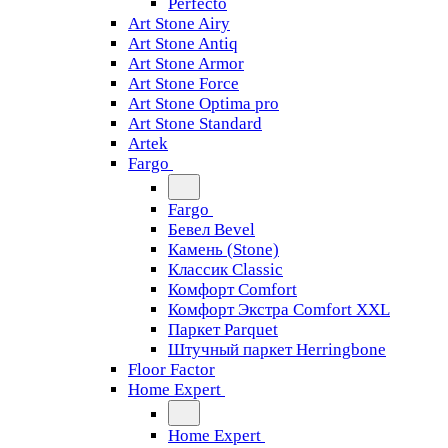
Perfecto
Art Stone Airy
Art Stone Antiq
Art Stone Armor
Art Stone Force
Art Stone Optima pro
Art Stone Standard
Artek
Fargo
Fargo
Бевел Bevel
Камень (Stone)
Классик Classic
Комфорт Comfort
Комфорт Экстра Comfort XXL
Паркет Parquet
Штучный паркет Herringbone
Floor Factor
Home Expert
Home Expert