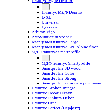
Плинтус МДФ Deartio
Плинтус МДФ Deartio
L-XL
Universal
Цветные
Arbiton Vigo
Алюминиевый уголок
Кварцевый плинтус Fargo
Кварцевый плинтус SPC Alpine floor
МДФ плинтус Smartprofile
МДФ плинтус Smartprofile
Smartprofile 3D wood
SmartProfile Color
SmartProfile Strong
Smartprofile металлизированный
Плинтус Arbiton Integra
Плинтус Decor Dizayn
Плинтус Finitura Dekor
Плинтус Orac
Плинтус Perfect (Перфект)