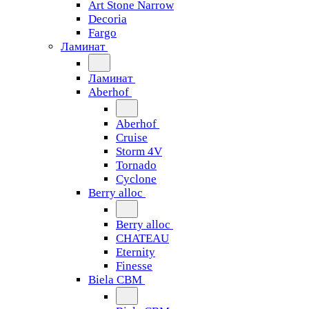
Art Stone Narrow
Decoria
Fargo
Ламинат
Ламинат
Aberhof
Aberhof
Cruise
Storm 4V
Tornado
Сyclone
Berry alloc
Berry alloc
CHATEAU
Eternity
Finesse
Biela CBM