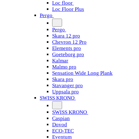
Loc floor
Loc Floor Plus
Pergo
Pergo
Skara 12 pro
Chevron 12 Pro
Elements pro
Goeteborg pro
Kalmar
Malmo pro
Sensation Wide Long Plank
Skara pro
Stavanger pro
Uppsala pro
SWISS KRONO
SWISS KRONO
Caspian
Dovod
ECO-TEC
Eventum