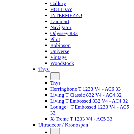
Gallery
HOLIDAY
INTERMEZZO
Laminart
Navigator
Odyssey 833
Pilot
Robinson
Universe
Vintage
Woodstock
Thys
Thys
Herringbone T 1233 V4 - AC6 33
Living T Classic 832 V4 - AC4 32
Living T Embossed 832 V4 - AC4 32
Lounge+ T Embossed 1233 V4 - AC5
33
X-Treme T 1233 V4 - AC5 33
Ultradecor / Kronospan