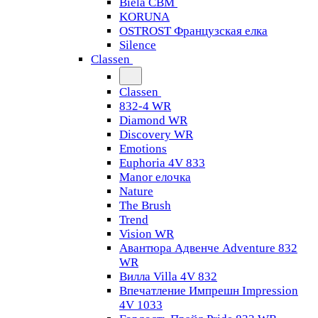
Biela CBM
KORUNA
OSTROST Французская елка
Silence
Classen
Classen
832-4 WR
Diamond WR
Discovery WR
Emotions
Euphoria 4V 833
Manor елочка
Nature
The Brush
Trend
Vision WR
Авантюра Адвенче Adventure 832
WR
Вилла Villa 4V 832
Впечатление Импрешн Impression
4V 1033