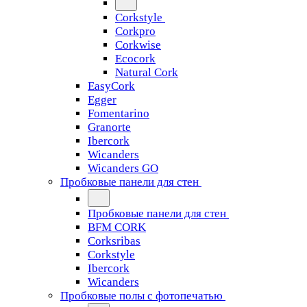
Corkstyle
Corkpro
Corkwise
Ecocork
Natural Cork
EasyCork
Egger
Fomentarino
Granorte
Ibercork
Wicanders
Wicanders GO
Пробковые панели для стен
Пробковые панели для стен
BFM CORK
Corksribas
Corkstyle
Ibercork
Wicanders
Пробковые полы с фотопечатью