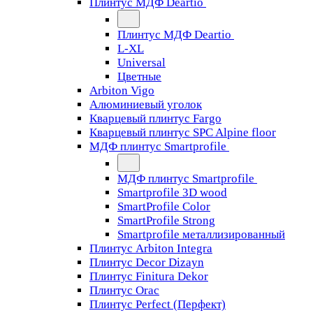
Плинтус МДФ Deartio
Плинтус МДФ Deartio
L-XL
Universal
Цветные
Arbiton Vigo
Алюминиевый уголок
Кварцевый плинтус Fargo
Кварцевый плинтус SPC Alpine floor
МДФ плинтус Smartprofile
МДФ плинтус Smartprofile
Smartprofile 3D wood
SmartProfile Color
SmartProfile Strong
Smartprofile металлизированный
Плинтус Arbiton Integra
Плинтус Decor Dizayn
Плинтус Finitura Dekor
Плинтус Orac
Плинтус Perfect (Перфект)