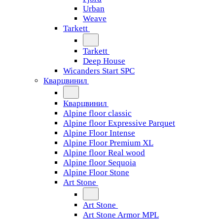
Urban
Weave
Tarkett
Tarkett
Deep House
Wicanders Start SPC
Кварцвинил
Кварцвинил
Alpine floor classic
Alpine floor Expressive Parquet
Alpine Floor Intense
Alpine Floor Premium XL
Alpine floor Real wood
Alpine floor Sequoia
Alpine Floor Stone
Art Stone
Art Stone
Art Stone Armor MPL