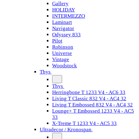
Gallery
HOLIDAY
INTERMEZZO
Laminart
Navigator
Odyssey 833
Pilot
Robinson
Universe
Vintage
Woodstock
Thys
Thys
Herringbone T 1233 V4 - AC6 33
Living T Classic 832 V4 - AC4 32
Living T Embossed 832 V4 - AC4 32
Lounge+ T Embossed 1233 V4 - AC5
33
X-Treme T 1233 V4 - AC5 33
Ultradecor / Kronospan