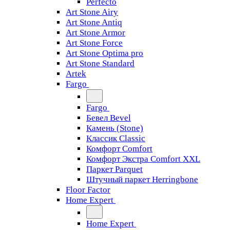
Perfecto
Art Stone Airy
Art Stone Antiq
Art Stone Armor
Art Stone Force
Art Stone Optima pro
Art Stone Standard
Artek
Fargo
Fargo
Бевел Bevel
Камень (Stone)
Классик Classic
Комфорт Comfort
Комфорт Экстра Comfort XXL
Паркет Parquet
Штучный паркет Herringbone
Floor Factor
Home Expert
Home Expert