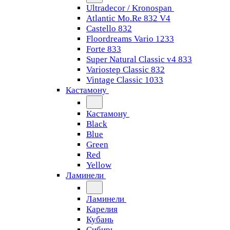
Ultradecor / Kronospan
Atlantic Mo.Re 832 V4
Castello 832
Floordreams Vario 1233
Forte 833
Super Natural Classic v4 833
Variostep Classic 832
Vintage Classic 1033
Кастамону
Кастамону
Black
Blue
Green
Red
Yellow
Ламинели
Ламинели
Карелия
Кубань
Сибирь