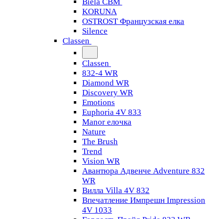
Biela CBM
KORUNA
OSTROST Французская елка
Silence
Classen
Classen
832-4 WR
Diamond WR
Discovery WR
Emotions
Euphoria 4V 833
Manor елочка
Nature
The Brush
Trend
Vision WR
Авантюра Адвенче Adventure 832
WR
Вилла Villa 4V 832
Впечатление Импрешн Impression
4V 1033