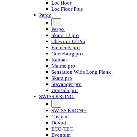
Loc floor
Loc Floor Plus
Pergo
Pergo
Skara 12 pro
Chevron 12 Pro
Elements pro
Goeteborg pro
Kalmar
Malmo pro
Sensation Wide Long Plank
Skara pro
Stavanger pro
Uppsala pro
SWISS KRONO
SWISS KRONO
Caspian
Dovod
ECO-TEC
Eventum