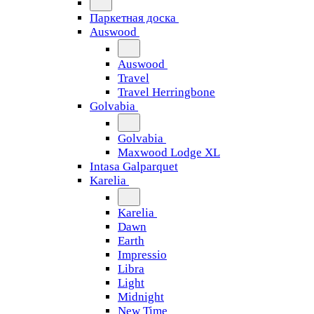
Паркетная доска
Auswood
Auswood
Travel
Travel Herringbone
Golvabia
Golvabia
Maxwood Lodge XL
Intasa Galparquet
Karelia
Karelia
Dawn
Earth
Impressio
Libra
Light
Midnight
New Time