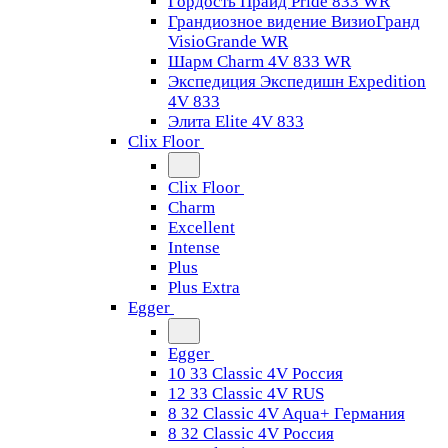
Гордость Прайд Pride 833 WR
Грандиозное видение ВизиоГранд
VisioGrande WR
Шарм Charm 4V 833 WR
Экспедиция Экспедишн Expedition
4V 833
Элита Elite 4V 833
Clix Floor
Clix Floor
Charm
Excellent
Intense
Plus
Plus Extra
Egger
Egger
10 33 Classic 4V Россия
12 33 Classic 4V RUS
8 32 Classic 4V Aqua+ Германия
8 32 Classic 4V Россия