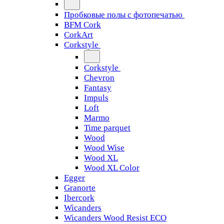
Пробковые полы с фотопечатью
BFM Cork
CorkArt
Corkstyle
Corkstyle
Chevron
Fantasy
Impuls
Loft
Marmo
Time parquet
Wood
Wood Wise
Wood XL
Wood XL Color
Egger
Granorte
Ibercork
Wicanders
Wicanders Wood Resist ECO