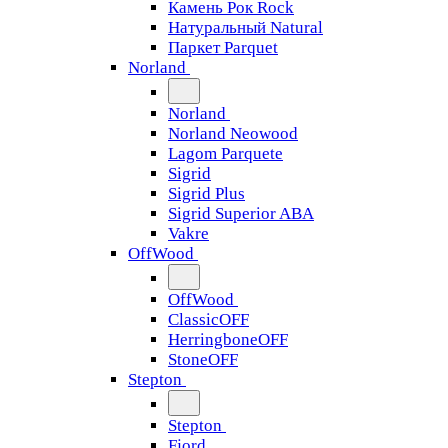
Камень Рок Rock
Натуральный Natural
Паркет Parquet
Norland
Norland
Norland Neowood
Lagom Parquete
Sigrid
Sigrid Plus
Sigrid Superior ABA
Vakre
OffWood
OffWood
ClassicOFF
HerringboneOFF
StoneOFF
Stepton
Stepton
Fjord