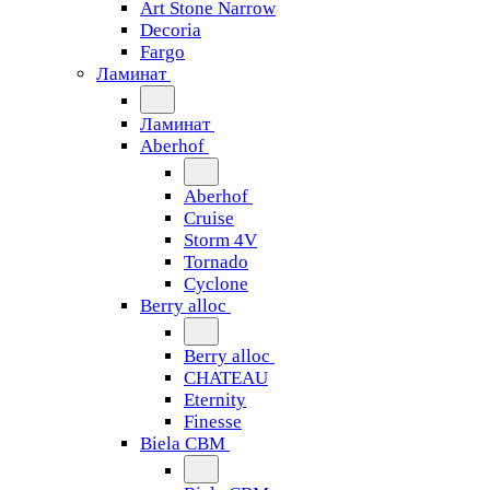
Art Stone Narrow
Decoria
Fargo
Ламинат
Ламинат
Aberhof
Aberhof
Cruise
Storm 4V
Tornado
Сyclone
Berry alloc
Berry alloc
CHATEAU
Eternity
Finesse
Biela CBM