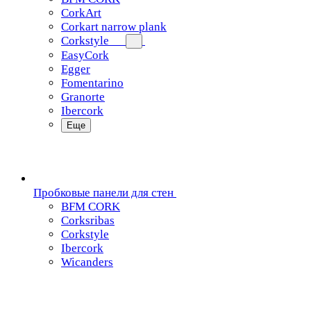
CorkArt
Corkart narrow plank
Corkstyle
EasyCork
Egger
Fomentarino
Granorte
Ibercork
Еще
Пробковые панели для стен
BFM CORK
Corksribas
Corkstyle
Ibercork
Wicanders