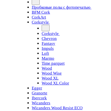
Пробковые полы с фотопечатью
BFM Cork
CorkArt
Corkstyle
Corkstyle
Chevron
Fantasy
Impuls
Loft
Marmo
Time parquet
Wood
Wood Wise
Wood XL
Wood XL Color
Egger
Granorte
Ibercork
Wicanders
Wicanders Wood Resist ECO