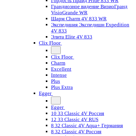
Гордость Прайд Pride 833 WR
Грандиозное видение ВизиоГранд
VisioGrande WR
Шарм Charm 4V 833 WR
Экспедиция Экспедишн Expedition
4V 833
Элита Elite 4V 833
Clix Floor
Clix Floor
Charm
Excellent
Intense
Plus
Plus Extra
Egger
Egger
10 33 Classic 4V Россия
12 33 Classic 4V RUS
8 32 Classic 4V Aqua+ Германия
8 32 Classic 4V Россия