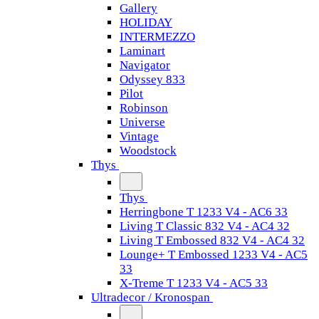
Gallery
HOLIDAY
INTERMEZZO
Laminart
Navigator
Odyssey 833
Pilot
Robinson
Universe
Vintage
Woodstock
Thys
Thys
Herringbone T 1233 V4 - AC6 33
Living T Classic 832 V4 - AC4 32
Living T Embossed 832 V4 - AC4 32
Lounge+ T Embossed 1233 V4 - AC5
33
X-Treme T 1233 V4 - AC5 33
Ultradecor / Kronospan