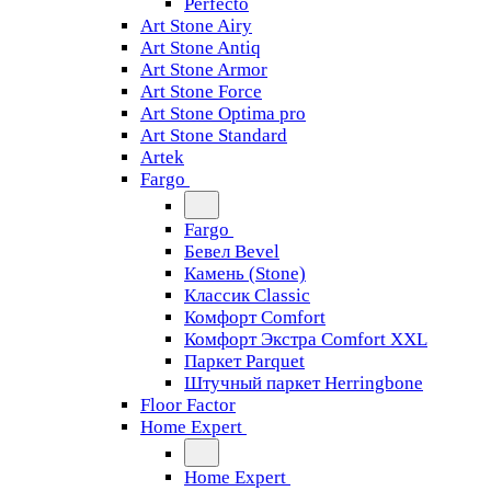
Perfecto
Art Stone Airy
Art Stone Antiq
Art Stone Armor
Art Stone Force
Art Stone Optima pro
Art Stone Standard
Artek
Fargo
Fargo
Бевел Bevel
Камень (Stone)
Классик Classic
Комфорт Comfort
Комфорт Экстра Comfort XXL
Паркет Parquet
Штучный паркет Herringbone
Floor Factor
Home Expert
Home Expert