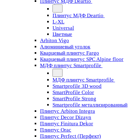
Плинтус МДФ Deartio
Плинтус МДФ Deartio
L-XL
Universal
Цветные
Arbiton Vigo
Алюминиевый уголок
Кварцевый плинтус Fargo
Кварцевый плинтус SPC Alpine floor
МДФ плинтус Smartprofile
МДФ плинтус Smartprofile
Smartprofile 3D wood
SmartProfile Color
SmartProfile Strong
Smartprofile металлизированный
Плинтус Arbiton Integra
Плинтус Decor Dizayn
Плинтус Finitura Dekor
Плинтус Orac
Плинтус Perfect (Перфект)