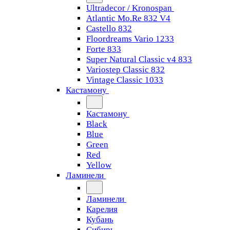
Ultradecor / Kronospan
Atlantic Mo.Re 832 V4
Castello 832
Floordreams Vario 1233
Forte 833
Super Natural Classic v4 833
Variostep Classic 832
Vintage Classic 1033
Кастамону
Кастамону
Black
Blue
Green
Red
Yellow
Ламинели
Ламинели
Карелия
Кубань
Сибирь