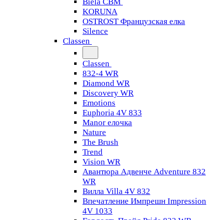
Biela CBM
KORUNA
OSTROST Французская елка
Silence
Classen
Classen
832-4 WR
Diamond WR
Discovery WR
Emotions
Euphoria 4V 833
Manor елочка
Nature
The Brush
Trend
Vision WR
Авантюра Адвенче Adventure 832
WR
Вилла Villa 4V 832
Впечатление Импрешн Impression
4V 1033