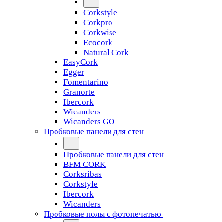
Corkstyle
Corkpro
Corkwise
Ecocork
Natural Cork
EasyCork
Egger
Fomentarino
Granorte
Ibercork
Wicanders
Wicanders GO
Пробковые панели для стен
Пробковые панели для стен
BFM CORK
Corksribas
Corkstyle
Ibercork
Wicanders
Пробковые полы с фотопечатью