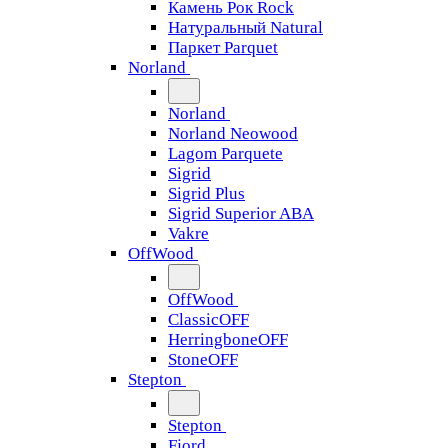
Камень Рок Rock
Натуральный Natural
Паркет Parquet
Norland
Norland
Norland Neowood
Lagom Parquete
Sigrid
Sigrid Plus
Sigrid Superior ABA
Vakre
OffWood
OffWood
ClassicOFF
HerringboneOFF
StoneOFF
Stepton
Stepton
Fjord