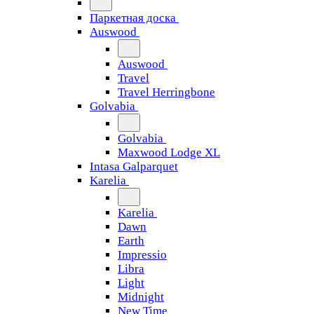
Паркетная доска
Auswood
Auswood
Travel
Travel Herringbone
Golvabia
Golvabia
Maxwood Lodge XL
Intasa Galparquet
Karelia
Karelia
Dawn
Earth
Impressio
Libra
Light
Midnight
New Time