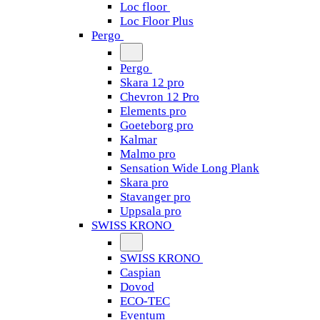
Loc floor
Loc Floor Plus
Pergo
Pergo
Skara 12 pro
Chevron 12 Pro
Elements pro
Goeteborg pro
Kalmar
Malmo pro
Sensation Wide Long Plank
Skara pro
Stavanger pro
Uppsala pro
SWISS KRONO
SWISS KRONO
Caspian
Dovod
ECO-TEC
Eventum