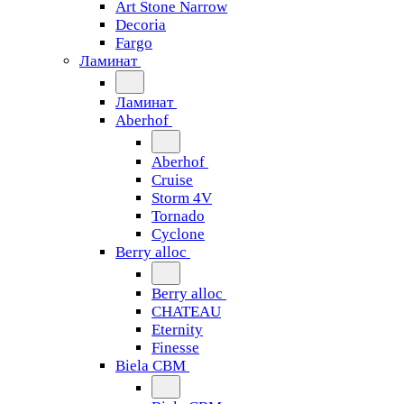
Art Stone Narrow
Decoria
Fargo
Ламинат
Ламинат
Aberhof
Aberhof
Cruise
Storm 4V
Tornado
Сyclone
Berry alloc
Berry alloc
CHATEAU
Eternity
Finesse
Biela CBM