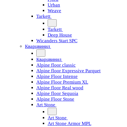
Urban
Weave
Tarkett
Tarkett
Deep House
Wicanders Start SPC
Кварцвинил
Кварцвинил
Alpine floor classic
Alpine floor Expressive Parquet
Alpine Floor Intense
Alpine Floor Premium XL
Alpine floor Real wood
Alpine floor Sequoia
Alpine Floor Stone
Art Stone
Art Stone
Art Stone Armor MPL