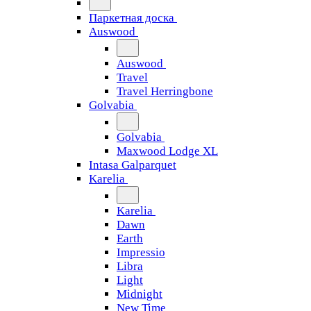
Паркетная доска
Auswood
Auswood
Travel
Travel Herringbone
Golvabia
Golvabia
Maxwood Lodge XL
Intasa Galparquet
Karelia
Karelia
Dawn
Earth
Impressio
Libra
Light
Midnight
New Time