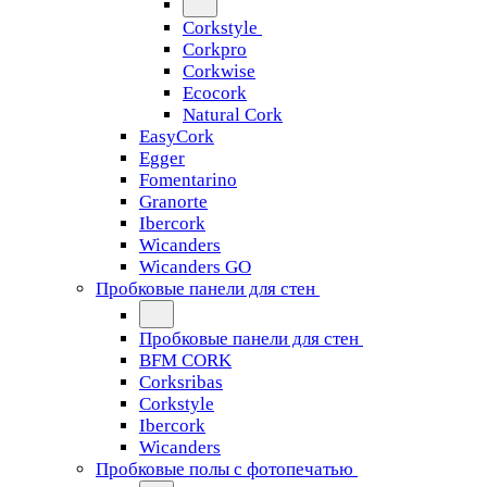
Corkstyle
Corkpro
Corkwise
Ecocork
Natural Cork
EasyCork
Egger
Fomentarino
Granorte
Ibercork
Wicanders
Wicanders GO
Пробковые панели для стен
Пробковые панели для стен
BFM CORK
Corksribas
Corkstyle
Ibercork
Wicanders
Пробковые полы с фотопечатью