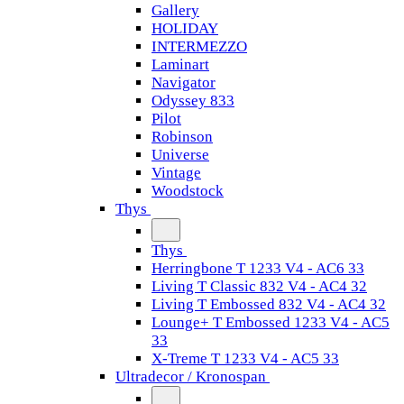
Gallery
HOLIDAY
INTERMEZZO
Laminart
Navigator
Odyssey 833
Pilot
Robinson
Universe
Vintage
Woodstock
Thys
Thys
Herringbone T 1233 V4 - AC6 33
Living T Classic 832 V4 - AC4 32
Living T Embossed 832 V4 - AC4 32
Lounge+ T Embossed 1233 V4 - AC5
33
X-Treme T 1233 V4 - AC5 33
Ultradecor / Kronospan