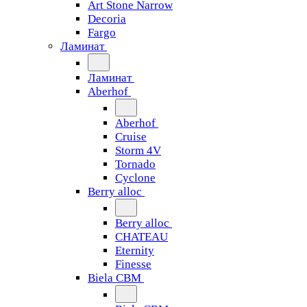
Art Stone Narrow
Decoria
Fargo
Ламинат
Ламинат
Aberhof
Aberhof
Cruise
Storm 4V
Tornado
Сyclone
Berry alloc
Berry alloc
CHATEAU
Eternity
Finesse
Biela CBM