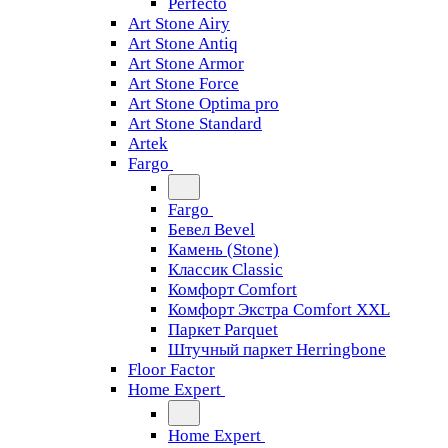
Perfecto
Art Stone Airy
Art Stone Antiq
Art Stone Armor
Art Stone Force
Art Stone Optima pro
Art Stone Standard
Artek
Fargo
Fargo
Бевел Bevel
Камень (Stone)
Классик Classic
Комфорт Comfort
Комфорт Экстра Comfort XXL
Паркет Parquet
Штучный паркет Herringbone
Floor Factor
Home Expert
Home Expert