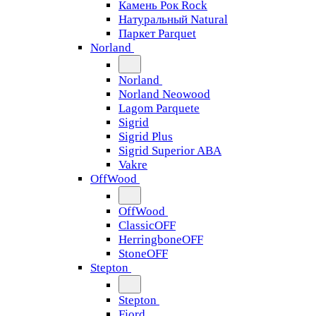
Камень Рок Rock
Натуральный Natural
Паркет Parquet
Norland
Norland
Norland Neowood
Lagom Parquete
Sigrid
Sigrid Plus
Sigrid Superior ABA
Vakre
OffWood
OffWood
ClassicOFF
HerringboneOFF
StoneOFF
Stepton
Stepton
Fjord