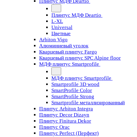
Плинтус МДФ Deartio
Плинтус МДФ Deartio
L-XL
Universal
Цветные
Arbiton Vigo
Алюминиевый уголок
Кварцевый плинтус Fargo
Кварцевый плинтус SPC Alpine floor
МДФ плинтус Smartprofile
МДФ плинтус Smartprofile
Smartprofile 3D wood
SmartProfile Color
SmartProfile Strong
Smartprofile металлизированный
Плинтус Arbiton Integra
Плинтус Decor Dizayn
Плинтус Finitura Dekor
Плинтус Orac
Плинтус Perfect (Перфект)