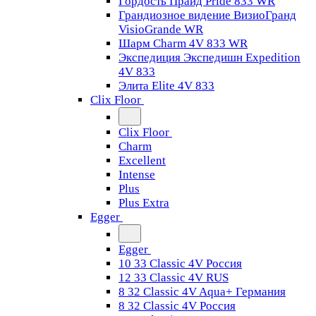
Гордость Прайд Pride 833 WR
Грандиозное видение ВизиоГранд
VisioGrande WR
Шарм Charm 4V 833 WR
Экспедиция Экспедишн Expedition
4V 833
Элита Elite 4V 833
Clix Floor
Clix Floor
Charm
Excellent
Intense
Plus
Plus Extra
Egger
Egger
10 33 Classic 4V Россия
12 33 Classic 4V RUS
8 32 Classic 4V Aqua+ Германия
8 32 Classic 4V Россия