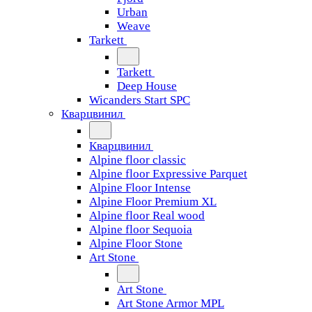
Urban
Weave
Tarkett
Tarkett
Deep House
Wicanders Start SPC
Кварцвинил
Кварцвинил
Alpine floor classic
Alpine floor Expressive Parquet
Alpine Floor Intense
Alpine Floor Premium XL
Alpine floor Real wood
Alpine floor Sequoia
Alpine Floor Stone
Art Stone
Art Stone
Art Stone Armor MPL