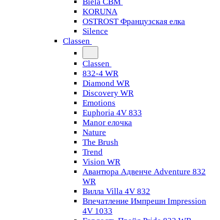
Biela CBM
KORUNA
OSTROST Французская елка
Silence
Classen
Classen
832-4 WR
Diamond WR
Discovery WR
Emotions
Euphoria 4V 833
Manor елочка
Nature
The Brush
Trend
Vision WR
Авантюра Адвенче Adventure 832
WR
Вилла Villa 4V 832
Впечатление Импрешн Impression
4V 1033