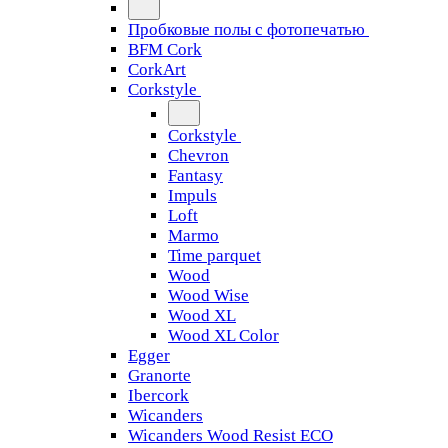
Пробковые полы с фотопечатью
BFM Cork
CorkArt
Corkstyle
Corkstyle
Chevron
Fantasy
Impuls
Loft
Marmo
Time parquet
Wood
Wood Wise
Wood XL
Wood XL Color
Egger
Granorte
Ibercork
Wicanders
Wicanders Wood Resist ECO