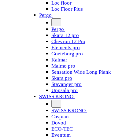
Loc floor
Loc Floor Plus
Pergo
Pergo
Skara 12 pro
Chevron 12 Pro
Elements pro
Goeteborg pro
Kalmar
Malmo pro
Sensation Wide Long Plank
Skara pro
Stavanger pro
Uppsala pro
SWISS KRONO
SWISS KRONO
Caspian
Dovod
ECO-TEC
Eventum