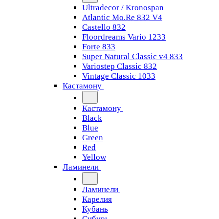
Ultradecor / Kronospan
Atlantic Mo.Re 832 V4
Castello 832
Floordreams Vario 1233
Forte 833
Super Natural Classic v4 833
Variostep Classic 832
Vintage Classic 1033
Кастамону
Кастамону
Black
Blue
Green
Red
Yellow
Ламинели
Ламинели
Карелия
Кубань
Сибирь