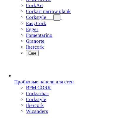
CorkArt
Corkart narrow plank
Corkstyle
EasyCork
Egger
Fomentarino
Granorte
Ibercork
Еще
Пробковые панели для стен
BFM CORK
Corksribas
Corkstyle
Ibercork
Wicanders