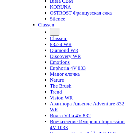
Biela CBM
KORUNA
OSTROST Французская елка
Silence
Classen
Classen
832-4 WR
Diamond WR
Discovery WR
Emotions
Euphoria 4V 833
Manor елочка
Nature
The Brush
Trend
Vision WR
Авантюра Адвенче Adventure 832
WR
Вилла Villa 4V 832
Впечатление Импрешн Impression
4V 1033