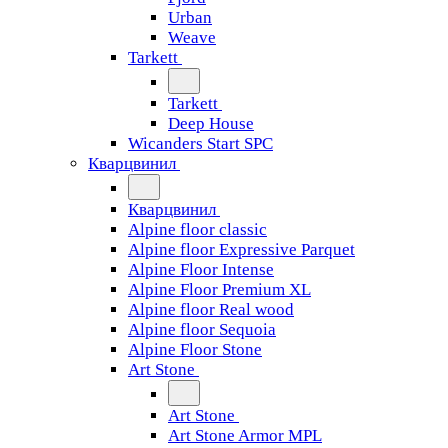
Urban
Weave
Tarkett
Tarkett
Deep House
Wicanders Start SPC
Кварцвинил
Кварцвинил
Alpine floor classic
Alpine floor Expressive Parquet
Alpine Floor Intense
Alpine Floor Premium XL
Alpine floor Real wood
Alpine floor Sequoia
Alpine Floor Stone
Art Stone
Art Stone
Art Stone Armor MPL