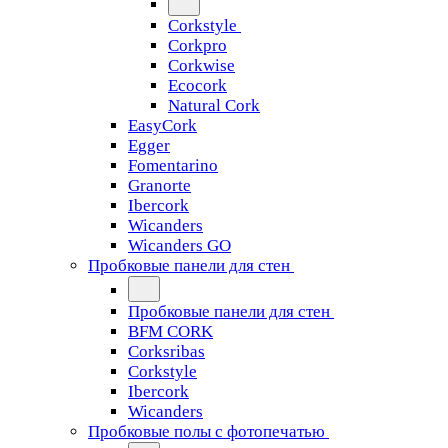
Corkstyle
Corkpro
Corkwise
Ecocork
Natural Cork
EasyCork
Egger
Fomentarino
Granorte
Ibercork
Wicanders
Wicanders GO
Пробковые панели для стен
Пробковые панели для стен
BFM CORK
Corksribas
Corkstyle
Ibercork
Wicanders
Пробковые полы с фотопечатью