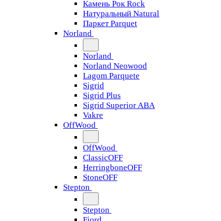
Камень Рок Rock
Натуральный Natural
Паркет Parquet
Norland
Norland
Norland Neowood
Lagom Parquete
Sigrid
Sigrid Plus
Sigrid Superior ABA
Vakre
OffWood
OffWood
ClassicOFF
HerringboneOFF
StoneOFF
Stepton
Stepton
Fjord