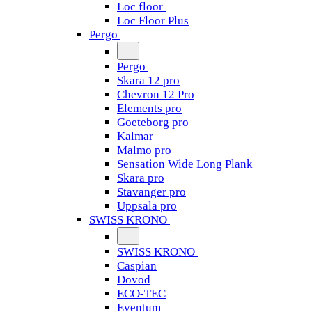
Loc floor
Loc Floor Plus
Pergo
Pergo
Skara 12 pro
Chevron 12 Pro
Elements pro
Goeteborg pro
Kalmar
Malmo pro
Sensation Wide Long Plank
Skara pro
Stavanger pro
Uppsala pro
SWISS KRONO
SWISS KRONO
Caspian
Dovod
ECO-TEC
Eventum