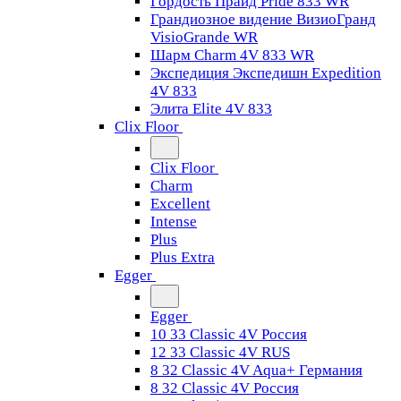
Гордость Прайд Pride 833 WR
Грандиозное видение ВизиоГранд
VisioGrande WR
Шарм Charm 4V 833 WR
Экспедиция Экспедишн Expedition
4V 833
Элита Elite 4V 833
Clix Floor
Clix Floor
Charm
Excellent
Intense
Plus
Plus Extra
Egger
Egger
10 33 Classic 4V Россия
12 33 Classic 4V RUS
8 32 Classic 4V Aqua+ Германия
8 32 Classic 4V Россия