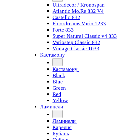
Ultradecor / Kronospan
Atlantic Mo.Re 832 V4
Castello 832
Floordreams Vario 1233
Forte 833
Super Natural Classic v4 833
Variostep Classic 832
Vintage Classic 1033
Кастамону
Кастамону
Black
Blue
Green
Red
Yellow
Ламинели
Ламинели
Карелия
Кубань
Сибирь