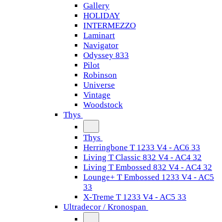
Gallery
HOLIDAY
INTERMEZZO
Laminart
Navigator
Odyssey 833
Pilot
Robinson
Universe
Vintage
Woodstock
Thys
Thys
Herringbone T 1233 V4 - AC6 33
Living T Classic 832 V4 - AC4 32
Living T Embossed 832 V4 - AC4 32
Lounge+ T Embossed 1233 V4 - AC5
33
X-Treme T 1233 V4 - AC5 33
Ultradecor / Kronospan