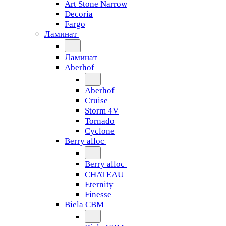
Art Stone Narrow
Decoria
Fargo
Ламинат
Ламинат
Aberhof
Aberhof
Cruise
Storm 4V
Tornado
Сyclone
Berry alloc
Berry alloc
CHATEAU
Eternity
Finesse
Biela CBM