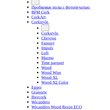
Пробковые полы с фотопечатью
BFM Cork
CorkArt
Corkstyle
Corkstyle
Chevron
Fantasy
Impuls
Loft
Marmo
Time parquet
Wood
Wood Wise
Wood XL
Wood XL Color
Egger
Granorte
Ibercork
Wicanders
Wicanders Wood Resist ECO