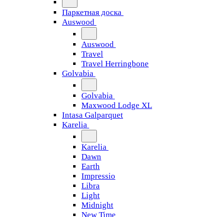
Паркетная доска
Auswood
Auswood
Travel
Travel Herringbone
Golvabia
Golvabia
Maxwood Lodge XL
Intasa Galparquet
Karelia
Karelia
Dawn
Earth
Impressio
Libra
Light
Midnight
New Time