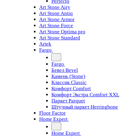
Perfecto
Art Stone Airy
Art Stone Antiq
Art Stone Armor
Art Stone Force
Art Stone Optima pro
Art Stone Standard
Artek
Fargo
Fargo
Бевел Bevel
Камень (Stone)
Классик Classic
Комфорт Comfort
Комфорт Экстра Comfort XXL
Паркет Parquet
Штучный паркет Herringbone
Floor Factor
Home Expert
Home Expert