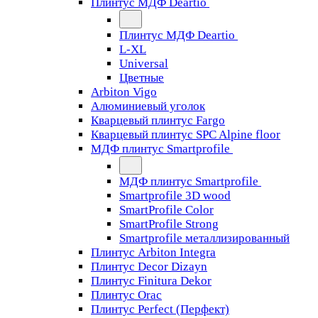
Плинтус МДФ Deartio
Плинтус МДФ Deartio
L-XL
Universal
Цветные
Arbiton Vigo
Алюминиевый уголок
Кварцевый плинтус Fargo
Кварцевый плинтус SPC Alpine floor
МДФ плинтус Smartprofile
МДФ плинтус Smartprofile
Smartprofile 3D wood
SmartProfile Color
SmartProfile Strong
Smartprofile металлизированный
Плинтус Arbiton Integra
Плинтус Decor Dizayn
Плинтус Finitura Dekor
Плинтус Orac
Плинтус Perfect (Перфект)