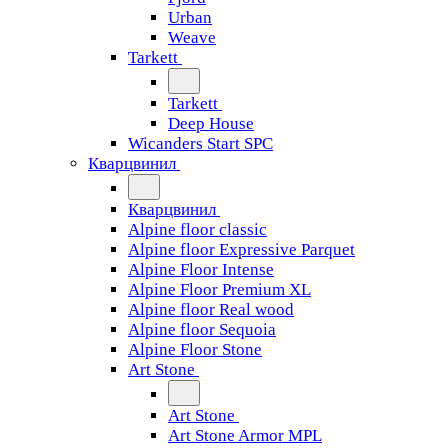
Urban
Weave
Tarkett
Tarkett
Deep House
Wicanders Start SPC
Кварцвинил
Кварцвинил
Alpine floor classic
Alpine floor Expressive Parquet
Alpine Floor Intense
Alpine Floor Premium XL
Alpine floor Real wood
Alpine floor Sequoia
Alpine Floor Stone
Art Stone
Art Stone
Art Stone Armor MPL