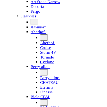
Art Stone Narrow
Decoria
Fargo
Ламинат
Ламинат
Aberhof
Aberhof
Cruise
Storm 4V
Tornado
Сyclone
Berry alloc
Berry alloc
CHATEAU
Eternity
Finesse
Biela CBM