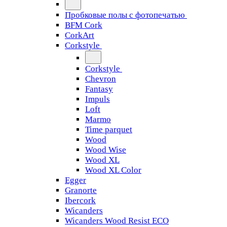
Пробковые полы с фотопечатью
BFM Cork
CorkArt
Corkstyle
Corkstyle
Chevron
Fantasy
Impuls
Loft
Marmo
Time parquet
Wood
Wood Wise
Wood XL
Wood XL Color
Egger
Granorte
Ibercork
Wicanders
Wicanders Wood Resist ECO