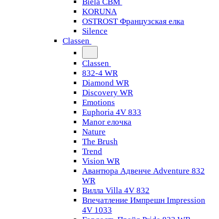
Biela CBM
KORUNA
OSTROST Французская елка
Silence
Classen
Classen
832-4 WR
Diamond WR
Discovery WR
Emotions
Euphoria 4V 833
Manor елочка
Nature
The Brush
Trend
Vision WR
Авантюра Адвенче Adventure 832
WR
Вилла Villa 4V 832
Впечатление Импрешн Impression
4V 1033