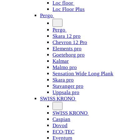
Loc floor
Loc Floor Plus
Pergo
Pergo
Skara 12 pro
Chevron 12 Pro
Elements pro
Goeteborg pro
Kalmar
Malmo pro
Sensation Wide Long Plank
Skara pro
Stavanger pro
Uppsala pro
SWISS KRONO
SWISS KRONO
Caspian
Dovod
ECO-TEC
Eventum