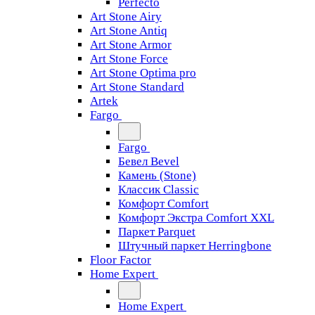
Perfecto
Art Stone Airy
Art Stone Antiq
Art Stone Armor
Art Stone Force
Art Stone Optima pro
Art Stone Standard
Artek
Fargo
Fargo
Бевел Bevel
Камень (Stone)
Классик Classic
Комфорт Comfort
Комфорт Экстра Comfort XXL
Паркет Parquet
Штучный паркет Herringbone
Floor Factor
Home Expert
Home Expert