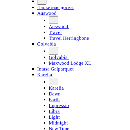
Паркетная доска
Auswood
Auswood
Travel
Travel Herringbone
Golvabia
Golvabia
Maxwood Lodge XL
Intasa Galparquet
Karelia
Karelia
Dawn
Earth
Impressio
Libra
Light
Midnight
New Time