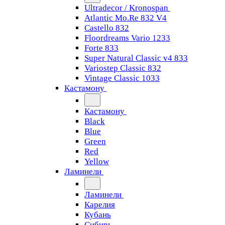
Ultradecor / Kronospan
Atlantic Mo.Re 832 V4
Castello 832
Floordreams Vario 1233
Forte 833
Super Natural Classic v4 833
Variostep Classic 832
Vintage Classic 1033
Кастамону
Кастамону
Black
Blue
Green
Red
Yellow
Ламинели
Ламинели
Карелия
Кубань
Сибирь