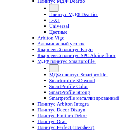
Плинтус МДФ Deartio
Плинтус МДФ Deartio
L-XL
Universal
Цветные
Arbiton Vigo
Алюминиевый уголок
Кварцевый плинтус Fargo
Кварцевый плинтус SPC Alpine floor
МДФ плинтус Smartprofile
МДФ плинтус Smartprofile
Smartprofile 3D wood
SmartProfile Color
SmartProfile Strong
Smartprofile металлизированный
Плинтус Arbiton Integra
Плинтус Decor Dizayn
Плинтус Finitura Dekor
Плинтус Orac
Плинтус Perfect (Перфект)