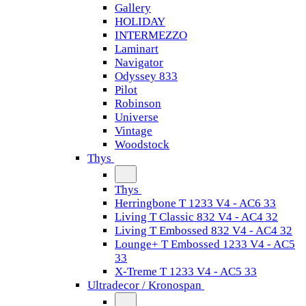
Gallery
HOLIDAY
INTERMEZZO
Laminart
Navigator
Odyssey 833
Pilot
Robinson
Universe
Vintage
Woodstock
Thys
Thys
Herringbone T 1233 V4 - AC6 33
Living T Classic 832 V4 - AC4 32
Living T Embossed 832 V4 - AC4 32
Lounge+ T Embossed 1233 V4 - AC5
33
X-Treme T 1233 V4 - AC5 33
Ultradecor / Kronospan