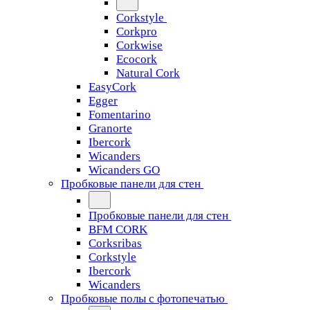
Corkstyle
Corkpro
Corkwise
Ecocork
Natural Cork
EasyCork
Egger
Fomentarino
Granorte
Ibercork
Wicanders
Wicanders GO
Пробковые панели для стен
Пробковые панели для стен
BFM CORK
Corksribas
Corkstyle
Ibercork
Wicanders
Пробковые полы с фотопечатью