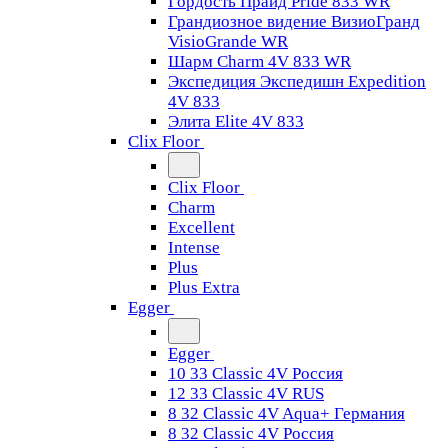
Гордость Прайд Pride 833 WR
Грандиозное видение ВизиоГранд
VisioGrande WR
Шарм Charm 4V 833 WR
Экспедиция Экспедишн Expedition
4V 833
Элита Elite 4V 833
Clix Floor
Clix Floor
Charm
Excellent
Intense
Plus
Plus Extra
Egger
Egger
10 33 Classic 4V Россия
12 33 Classic 4V RUS
8 32 Classic 4V Aqua+ Германия
8 32 Classic 4V Россия