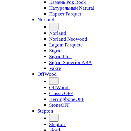
Камень Рок Rock
Натуральный Natural
Паркет Parquet
Norland
Norland
Norland Neowood
Lagom Parquete
Sigrid
Sigrid Plus
Sigrid Superior ABA
Vakre
OffWood
OffWood
ClassicOFF
HerringboneOFF
StoneOFF
Stepton
Stepton
Fjord