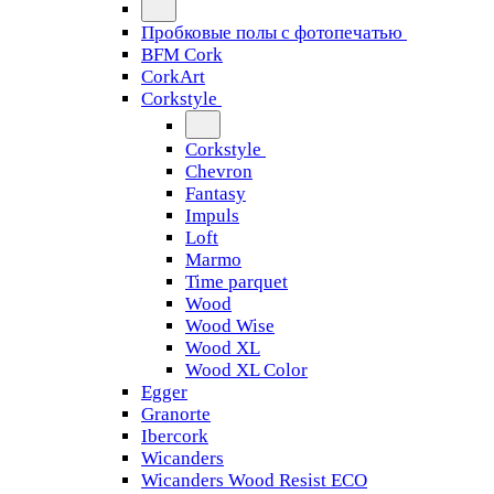
Пробковые полы с фотопечатью
BFM Cork
CorkArt
Corkstyle
Corkstyle
Chevron
Fantasy
Impuls
Loft
Marmo
Time parquet
Wood
Wood Wise
Wood XL
Wood XL Color
Egger
Granorte
Ibercork
Wicanders
Wicanders Wood Resist ECO