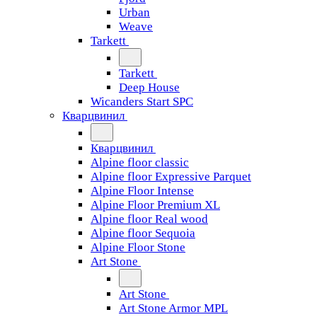
Urban
Weave
Tarkett
Tarkett
Deep House
Wicanders Start SPC
Кварцвинил
Кварцвинил
Alpine floor classic
Alpine floor Expressive Parquet
Alpine Floor Intense
Alpine Floor Premium XL
Alpine floor Real wood
Alpine floor Sequoia
Alpine Floor Stone
Art Stone
Art Stone
Art Stone Armor MPL