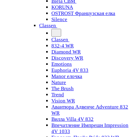
Biela CBM
KORUNA
OSTROST Французская елка
Silence
Classen
Classen
832-4 WR
Diamond WR
Discovery WR
Emotions
Euphoria 4V 833
Manor елочка
Nature
The Brush
Trend
Vision WR
Авантюра Адвенче Adventure 832
WR
Вилла Villa 4V 832
Впечатление Импрешн Impression
4V 1033