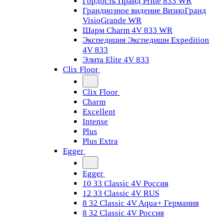
Гордость Прайд Pride 833 WR
Грандиозное видение ВизиоГранд
VisioGrande WR
Шарм Charm 4V 833 WR
Экспедиция Экспедишн Expedition
4V 833
Элита Elite 4V 833
Clix Floor
Clix Floor
Charm
Excellent
Intense
Plus
Plus Extra
Egger
Egger
10 33 Classic 4V Россия
12 33 Classic 4V RUS
8 32 Classic 4V Aqua+ Германия
8 32 Classic 4V Россия