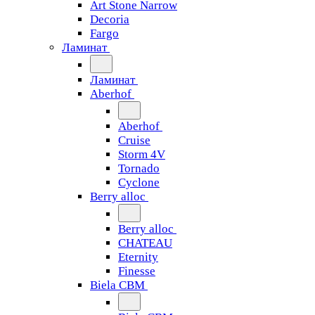
Art Stone Narrow
Decoria
Fargo
Ламинат
Ламинат
Aberhof
Aberhof
Cruise
Storm 4V
Tornado
Сyclone
Berry alloc
Berry alloc
CHATEAU
Eternity
Finesse
Biela CBM