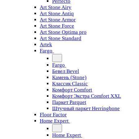
Perfecto
Art Stone Airy
Art Stone Antiq
Art Stone Armor
Art Stone Force
Art Stone Optima pro
Art Stone Standard
Artek
Fargo
Fargo
Бевел Bevel
Камень (Stone)
Классик Classic
Комфорт Comfort
Комфорт Экстра Comfort XXL
Паркет Parquet
Штучный паркет Herringbone
Floor Factor
Home Expert
Home Expert