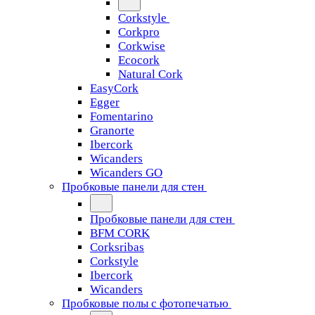
Corkstyle
Corkpro
Corkwise
Ecocork
Natural Cork
EasyCork
Egger
Fomentarino
Granorte
Ibercork
Wicanders
Wicanders GO
Пробковые панели для стен
Пробковые панели для стен
BFM CORK
Corksribas
Corkstyle
Ibercork
Wicanders
Пробковые полы с фотопечатью