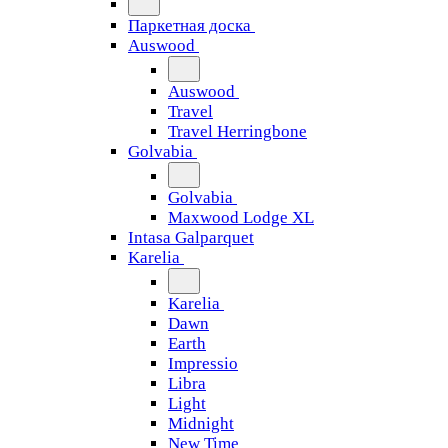
Паркетная доска
Auswood
Auswood
Travel
Travel Herringbone
Golvabia
Golvabia
Maxwood Lodge XL
Intasa Galparquet
Karelia
Karelia
Dawn
Earth
Impressio
Libra
Light
Midnight
New Time