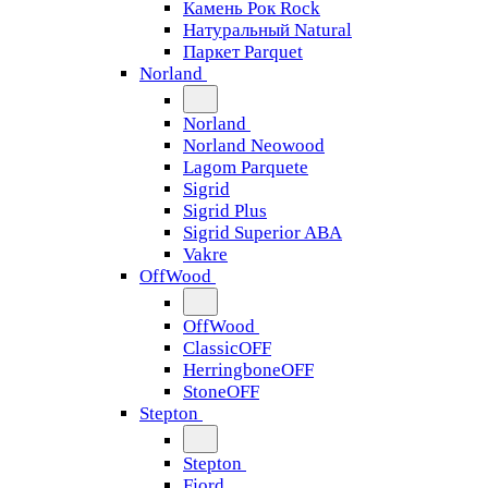
Камень Рок Rock
Натуральный Natural
Паркет Parquet
Norland
Norland
Norland Neowood
Lagom Parquete
Sigrid
Sigrid Plus
Sigrid Superior ABA
Vakre
OffWood
OffWood
ClassicOFF
HerringboneOFF
StoneOFF
Stepton
Stepton
Fjord