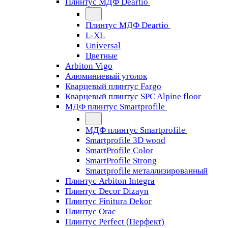
Плинтус МДФ Deartio
Плинтус МДФ Deartio
L-XL
Universal
Цветные
Arbiton Vigo
Алюминиевый уголок
Кварцевый плинтус Fargo
Кварцевый плинтус SPC Alpine floor
МДФ плинтус Smartprofile
МДФ плинтус Smartprofile
Smartprofile 3D wood
SmartProfile Color
SmartProfile Strong
Smartprofile металлизированный
Плинтус Arbiton Integra
Плинтус Decor Dizayn
Плинтус Finitura Dekor
Плинтус Orac
Плинтус Perfect (Перфект)