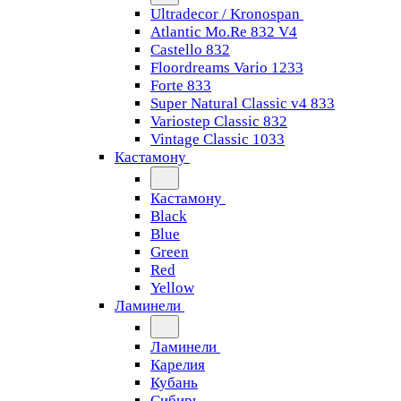
Ultradecor / Kronospan
Atlantic Mo.Re 832 V4
Castello 832
Floordreams Vario 1233
Forte 833
Super Natural Classic v4 833
Variostep Classic 832
Vintage Classic 1033
Кастамону
Кастамону
Black
Blue
Green
Red
Yellow
Ламинели
Ламинели
Карелия
Кубань
Сибирь