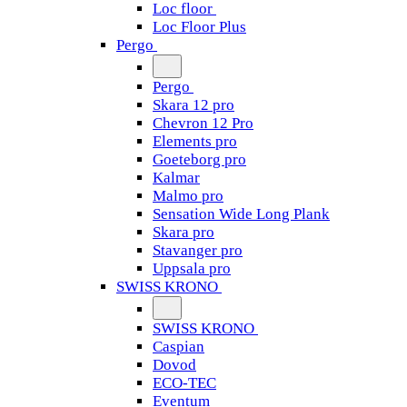
Loc floor
Loc Floor Plus
Pergo
Pergo
Skara 12 pro
Chevron 12 Pro
Elements pro
Goeteborg pro
Kalmar
Malmo pro
Sensation Wide Long Plank
Skara pro
Stavanger pro
Uppsala pro
SWISS KRONO
SWISS KRONO
Caspian
Dovod
ECO-TEC
Eventum