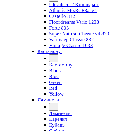
Ultradecor / Kronospan
Atlantic Mo.Re 832 V4
Castello 832
Floordreams Vario 1233
Forte 833
Super Natural Classic v4 833
Variostep Classic 832
Vintage Classic 1033
Кастамону
Кастамону
Black
Blue
Green
Red
Yellow
Ламинели
Ламинели
Карелия
Кубань
Сибирь