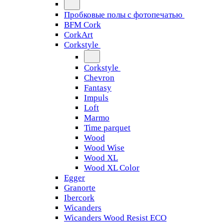
Пробковые полы с фотопечатью
BFM Cork
CorkArt
Corkstyle
Corkstyle
Chevron
Fantasy
Impuls
Loft
Marmo
Time parquet
Wood
Wood Wise
Wood XL
Wood XL Color
Egger
Granorte
Ibercork
Wicanders
Wicanders Wood Resist ECO