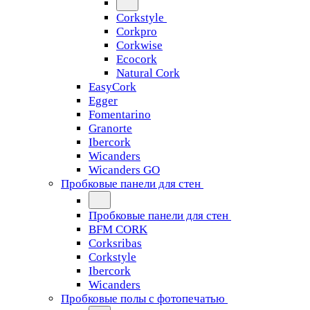
Corkstyle
Corkpro
Corkwise
Ecocork
Natural Cork
EasyCork
Egger
Fomentarino
Granorte
Ibercork
Wicanders
Wicanders GO
Пробковые панели для стен
Пробковые панели для стен
BFM CORK
Corksribas
Corkstyle
Ibercork
Wicanders
Пробковые полы с фотопечатью