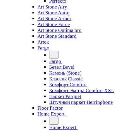
Perfecto
Art Stone Airy
Art Stone Antiq
Art Stone Armor
Art Stone Force
Art Stone Optima pro
Art Stone Standard
Artek
Fargo
Fargo
Бевел Bevel
Камень (Stone)
Классик Classic
Комфорт Comfort
Комфорт Экстра Comfort XXL
Паркет Parquet
Штучный паркет Herringbone
Floor Factor
Home Expert
Home Expert