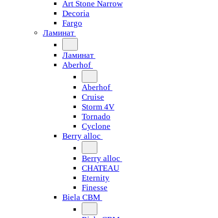
Art Stone Narrow
Decoria
Fargo
Ламинат
Ламинат
Aberhof
Aberhof
Cruise
Storm 4V
Tornado
Сyclone
Berry alloc
Berry alloc
CHATEAU
Eternity
Finesse
Biela CBM