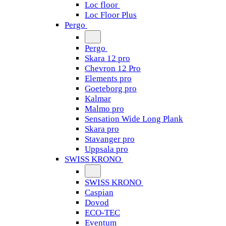
Loc floor
Loc Floor Plus
Pergo
Pergo
Skara 12 pro
Chevron 12 Pro
Elements pro
Goeteborg pro
Kalmar
Malmo pro
Sensation Wide Long Plank
Skara pro
Stavanger pro
Uppsala pro
SWISS KRONO
SWISS KRONO
Caspian
Dovod
ECO-TEC
Eventum