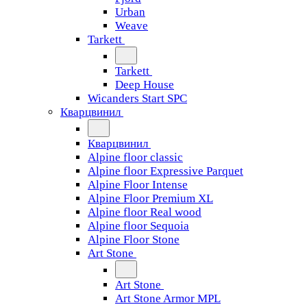
Urban
Weave
Tarkett
Tarkett
Deep House
Wicanders Start SPC
Кварцвинил
Кварцвинил
Alpine floor classic
Alpine floor Expressive Parquet
Alpine Floor Intense
Alpine Floor Premium XL
Alpine floor Real wood
Alpine floor Sequoia
Alpine Floor Stone
Art Stone
Art Stone
Art Stone Armor MPL