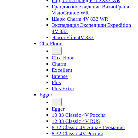
Гордость Прайд Pride 833 WR
Грандиозное видение ВизиоГранд
VisioGrande WR
Шарм Charm 4V 833 WR
Экспедиция Экспедишн Expedition
4V 833
Элита Elite 4V 833
Clix Floor
Clix Floor
Charm
Excellent
Intense
Plus
Plus Extra
Egger
Egger
10 33 Classic 4V Россия
12 33 Classic 4V RUS
8 32 Classic 4V Aqua+ Германия
8 32 Classic 4V Россия