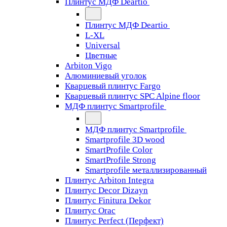
Плинтус МДФ Deartio
Плинтус МДФ Deartio
L-XL
Universal
Цветные
Arbiton Vigo
Алюминиевый уголок
Кварцевый плинтус Fargo
Кварцевый плинтус SPC Alpine floor
МДФ плинтус Smartprofile
МДФ плинтус Smartprofile
Smartprofile 3D wood
SmartProfile Color
SmartProfile Strong
Smartprofile металлизированный
Плинтус Arbiton Integra
Плинтус Decor Dizayn
Плинтус Finitura Dekor
Плинтус Orac
Плинтус Perfect (Перфект)