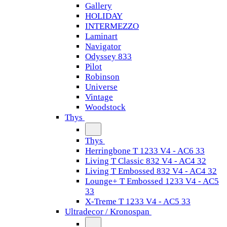
Gallery
HOLIDAY
INTERMEZZO
Laminart
Navigator
Odyssey 833
Pilot
Robinson
Universe
Vintage
Woodstock
Thys
Thys
Herringbone T 1233 V4 - AC6 33
Living T Classic 832 V4 - AC4 32
Living T Embossed 832 V4 - AC4 32
Lounge+ T Embossed 1233 V4 - AC5
33
X-Treme T 1233 V4 - AC5 33
Ultradecor / Kronospan