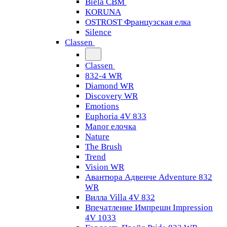
Biela CBM
KORUNA
OSTROST Французская елка
Silence
Classen
Classen
832-4 WR
Diamond WR
Discovery WR
Emotions
Euphoria 4V 833
Manor елочка
Nature
The Brush
Trend
Vision WR
Авантюра Адвенче Adventure 832
WR
Вилла Villa 4V 832
Впечатление Импрешн Impression
4V 1033