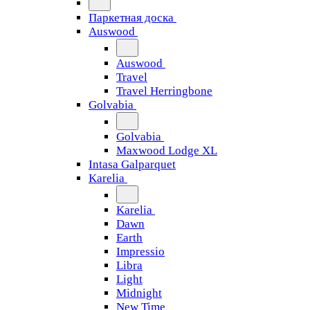
Паркетная доска
Auswood
Auswood
Travel
Travel Herringbone
Golvabia
Golvabia
Maxwood Lodge XL
Intasa Galparquet
Karelia
Karelia
Dawn
Earth
Impressio
Libra
Light
Midnight
New Time