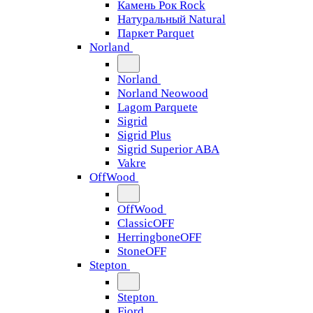
Камень Рок Rock
Натуральный Natural
Паркет Parquet
Norland
Norland
Norland Neowood
Lagom Parquete
Sigrid
Sigrid Plus
Sigrid Superior ABA
Vakre
OffWood
OffWood
ClassicOFF
HerringboneOFF
StoneOFF
Stepton
Stepton
Fjord