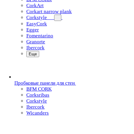
CorkArt
Corkart narrow plank
Corkstyle
EasyCork
Egger
Fomentarino
Granorte
Ibercork
Еще
Пробковые панели для стен
BFM CORK
Corksribas
Corkstyle
Ibercork
Wicanders