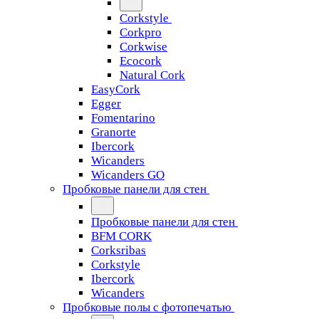
Corkstyle
Corkpro
Corkwise
Ecocork
Natural Cork
EasyCork
Egger
Fomentarino
Granorte
Ibercork
Wicanders
Wicanders GO
Пробковые панели для стен
Пробковые панели для стен
BFM CORK
Corksribas
Corkstyle
Ibercork
Wicanders
Пробковые полы с фотопечатью