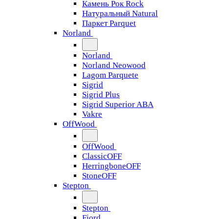
Камень Рок Rock
Натуральный Natural
Паркет Parquet
Norland
Norland
Norland Neowood
Lagom Parquete
Sigrid
Sigrid Plus
Sigrid Superior ABA
Vakre
OffWood
OffWood
ClassicOFF
HerringboneOFF
StoneOFF
Stepton
Stepton
Fjord