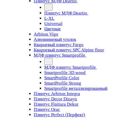
Плинтус МДФ Deartio
Плинтус МДФ Deartio
L-XL
Universal
Цветные
Arbiton Vigo
Алюминиевый уголок
Кварцевый плинтус Fargo
Кварцевый плинтус SPC Alpine floor
МДФ плинтус Smartprofile
МДФ плинтус Smartprofile
Smartprofile 3D wood
SmartProfile Color
SmartProfile Strong
Smartprofile металлизированный
Плинтус Arbiton Integra
Плинтус Decor Dizayn
Плинтус Finitura Dekor
Плинтус Orac
Плинтус Perfect (Перфект)