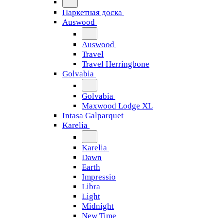
Паркетная доска
Auswood
Auswood
Travel
Travel Herringbone
Golvabia
Golvabia
Maxwood Lodge XL
Intasa Galparquet
Karelia
Karelia
Dawn
Earth
Impressio
Libra
Light
Midnight
New Time