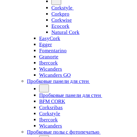
Corkstyle
Corkpro
Corkwise
Ecocork
Natural Cork
EasyCork
Egger
Fomentarino
Granorte
Ibercork
Wicanders
Wicanders GO
Пробковые панели для стен
Пробковые панели для стен
BFM CORK
Corksribas
Corkstyle
Ibercork
Wicanders
Пробковые полы с фотопечатью