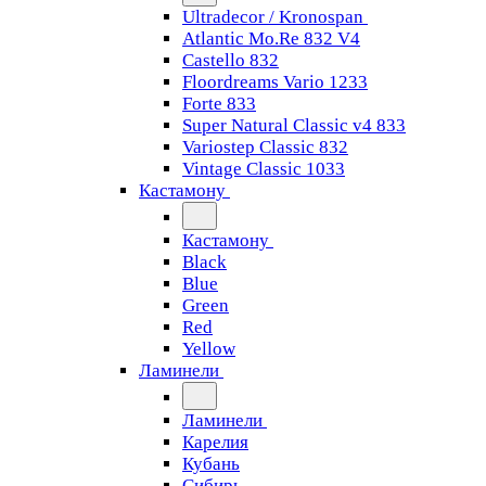
Ultradecor / Kronospan
Atlantic Mo.Re 832 V4
Castello 832
Floordreams Vario 1233
Forte 833
Super Natural Classic v4 833
Variostep Classic 832
Vintage Classic 1033
Кастамону
Кастамону
Black
Blue
Green
Red
Yellow
Ламинели
Ламинели
Карелия
Кубань
Сибирь