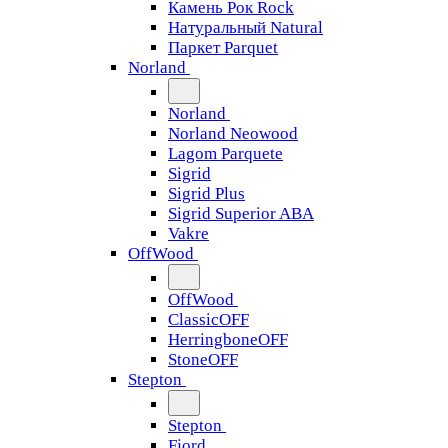
Камень Рок Rock
Натуральный Natural
Паркет Parquet
Norland
Norland
Norland Neowood
Lagom Parquete
Sigrid
Sigrid Plus
Sigrid Superior ABA
Vakre
OffWood
OffWood
ClassicOFF
HerringboneOFF
StoneOFF
Stepton
Stepton
Fjord