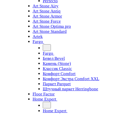
Perfecto
Art Stone Airy
Art Stone Antiq
Art Stone Armor
Art Stone Force
Art Stone Optima pro
Art Stone Standard
Artek
Fargo
Fargo
Бевел Bevel
Камень (Stone)
Классик Classic
Комфорт Comfort
Комфорт Экстра Comfort XXL
Паркет Parquet
Штучный паркет Herringbone
Floor Factor
Home Expert
Home Expert