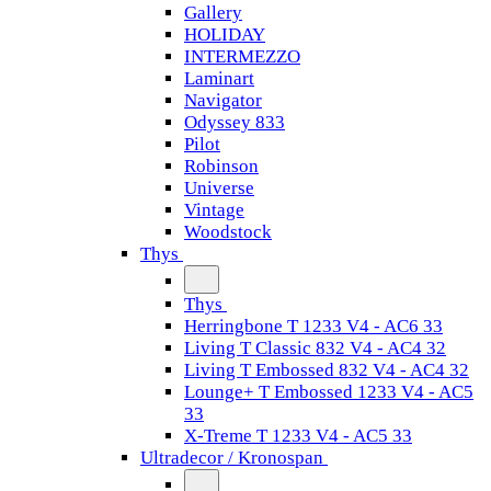
Gallery
HOLIDAY
INTERMEZZO
Laminart
Navigator
Odyssey 833
Pilot
Robinson
Universe
Vintage
Woodstock
Thys
Thys
Herringbone T 1233 V4 - AC6 33
Living T Classic 832 V4 - AC4 32
Living T Embossed 832 V4 - AC4 32
Lounge+ T Embossed 1233 V4 - AC5
33
X-Treme T 1233 V4 - AC5 33
Ultradecor / Kronospan