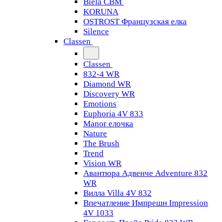
Biela CBM
KORUNA
OSTROST Французская елка
Silence
Classen
Classen
832-4 WR
Diamond WR
Discovery WR
Emotions
Euphoria 4V 833
Manor елочка
Nature
The Brush
Trend
Vision WR
Авантюра Адвенче Adventure 832
WR
Вилла Villa 4V 832
Впечатление Импрешн Impression
4V 1033