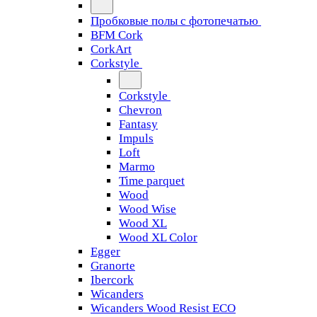
Пробковые полы с фотопечатью
BFM Cork
CorkArt
Corkstyle
Corkstyle
Chevron
Fantasy
Impuls
Loft
Marmo
Time parquet
Wood
Wood Wise
Wood XL
Wood XL Color
Egger
Granorte
Ibercork
Wicanders
Wicanders Wood Resist ECO