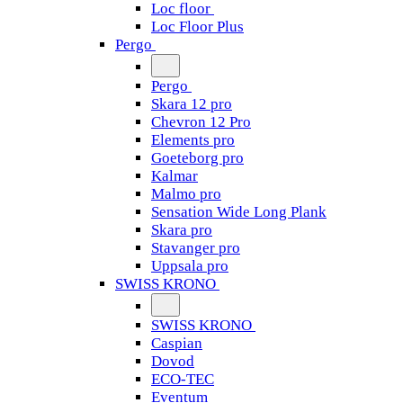
Loc floor
Loc Floor Plus
Pergo
Pergo
Skara 12 pro
Chevron 12 Pro
Elements pro
Goeteborg pro
Kalmar
Malmo pro
Sensation Wide Long Plank
Skara pro
Stavanger pro
Uppsala pro
SWISS KRONO
SWISS KRONO
Caspian
Dovod
ECO-TEC
Eventum