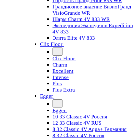
Гордость Прайд Pride 833 WR
Грандиозное видение ВизиоГранд
VisioGrande WR
Шарм Charm 4V 833 WR
Экспедиция Экспедишн Expedition
4V 833
Элита Elite 4V 833
Clix Floor
Clix Floor
Charm
Excellent
Intense
Plus
Plus Extra
Egger
Egger
10 33 Classic 4V Россия
12 33 Classic 4V RUS
8 32 Classic 4V Aqua+ Германия
8 32 Classic 4V Россия