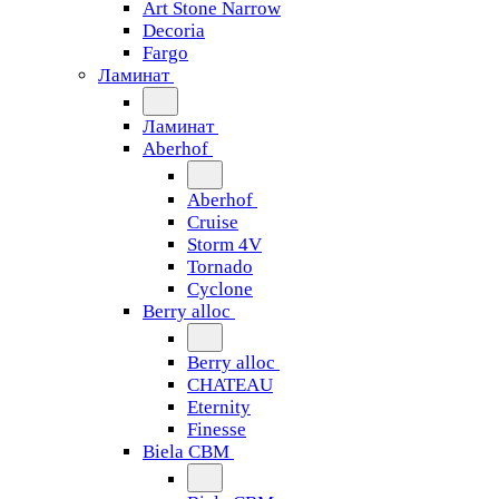
Art Stone Narrow
Decoria
Fargo
Ламинат
Ламинат
Aberhof
Aberhof
Cruise
Storm 4V
Tornado
Сyclone
Berry alloc
Berry alloc
CHATEAU
Eternity
Finesse
Biela CBM