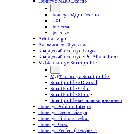
Плинтус МДФ Deartio
Плинтус МДФ Deartio
L-XL
Universal
Цветные
Arbiton Vigo
Алюминиевый уголок
Кварцевый плинтус Fargo
Кварцевый плинтус SPC Alpine floor
МДФ плинтус Smartprofile
МДФ плинтус Smartprofile
Smartprofile 3D wood
SmartProfile Color
SmartProfile Strong
Smartprofile металлизированный
Плинтус Arbiton Integra
Плинтус Decor Dizayn
Плинтус Finitura Dekor
Плинтус Orac
Плинтус Perfect (Перфект)