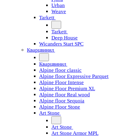
Urban
Weave
Tarkett
Tarkett
Deep House
Wicanders Start SPC
Кварцвинил
Кварцвинил
Alpine floor classic
Alpine floor Expressive Parquet
Alpine Floor Intense
Alpine Floor Premium XL
Alpine floor Real wood
Alpine floor Sequoia
Alpine Floor Stone
Art Stone
Art Stone
Art Stone Armor MPL