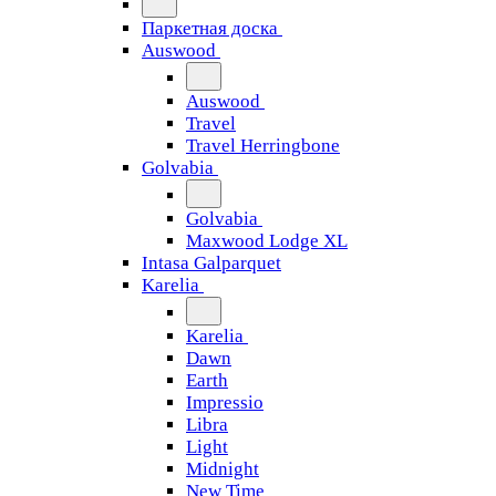
Паркетная доска
Auswood
Auswood
Travel
Travel Herringbone
Golvabia
Golvabia
Maxwood Lodge XL
Intasa Galparquet
Karelia
Karelia
Dawn
Earth
Impressio
Libra
Light
Midnight
New Time