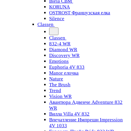
Biela CBM
KORUNA
OSTROST Французская елка
Silence
Classen
Classen
832-4 WR
Diamond WR
Discovery WR
Emotions
Euphoria 4V 833
Manor елочка
Nature
The Brush
Trend
Vision WR
Авантюра Адвенче Adventure 832
WR
Вилла Villa 4V 832
Впечатление Импрешн Impression
4V 1033