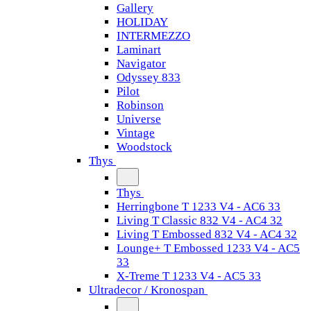
Gallery
HOLIDAY
INTERMEZZO
Laminart
Navigator
Odyssey 833
Pilot
Robinson
Universe
Vintage
Woodstock
Thys
Thys
Herringbone T 1233 V4 - AC6 33
Living T Classic 832 V4 - AC4 32
Living T Embossed 832 V4 - AC4 32
Lounge+ T Embossed 1233 V4 - AC5
33
X-Treme T 1233 V4 - AC5 33
Ultradecor / Kronospan