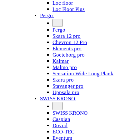
Loc floor
Loc Floor Plus
Pergo
Pergo
Skara 12 pro
Chevron 12 Pro
Elements pro
Goeteborg pro
Kalmar
Malmo pro
Sensation Wide Long Plank
Skara pro
Stavanger pro
Uppsala pro
SWISS KRONO
SWISS KRONO
Caspian
Dovod
ECO-TEC
Eventum