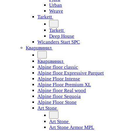
Urban
Weave
Tarkett
Tarkett
Deep House
Wicanders Start SPC
Кварцвинил
Кварцвинил
Alpine floor classic
Alpine floor Expressive Parquet
Alpine Floor Intense
Alpine Floor Premium XL
Alpine floor Real wood
Alpine floor Sequoia
Alpine Floor Stone
Art Stone
Art Stone
Art Stone Armor MPL