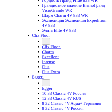
Гордость Прайд Pride 833 WR
Грандиозное видение ВизиоГранд
VisioGrande WR
Шарм Charm 4V 833 WR
Экспедиция Экспедишн Expedition
4V 833
Элита Elite 4V 833
Clix Floor
Clix Floor
Charm
Excellent
Intense
Plus
Plus Extra
Egger
Egger
10 33 Classic 4V Россия
12 33 Classic 4V RUS
8 32 Classic 4V Aqua+ Германия
8 32 Classic 4V Россия