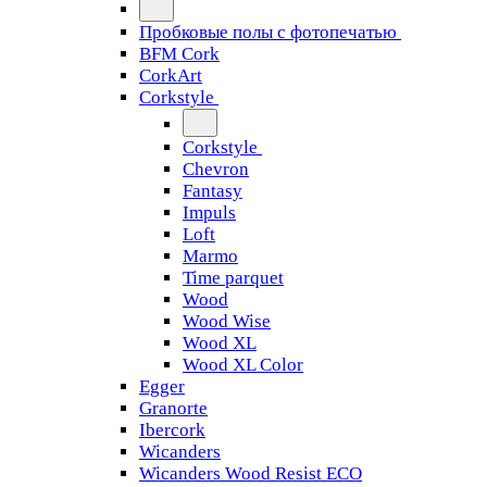
Пробковые полы с фотопечатью
BFM Cork
CorkArt
Corkstyle
Corkstyle
Chevron
Fantasy
Impuls
Loft
Marmo
Time parquet
Wood
Wood Wise
Wood XL
Wood XL Color
Egger
Granorte
Ibercork
Wicanders
Wicanders Wood Resist ECO