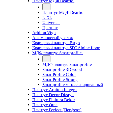
Плинтус МДФ Deartio
Плинтус МДФ Deartio
L-XL
Universal
Цветные
Arbiton Vigo
Алюминиевый уголок
Кварцевый плинтус Fargo
Кварцевый плинтус SPC Alpine floor
МДФ плинтус Smartprofile
МДФ плинтус Smartprofile
Smartprofile 3D wood
SmartProfile Color
SmartProfile Strong
Smartprofile металлизированный
Плинтус Arbiton Integra
Плинтус Decor Dizayn
Плинтус Finitura Dekor
Плинтус Orac
Плинтус Perfect (Перфект)