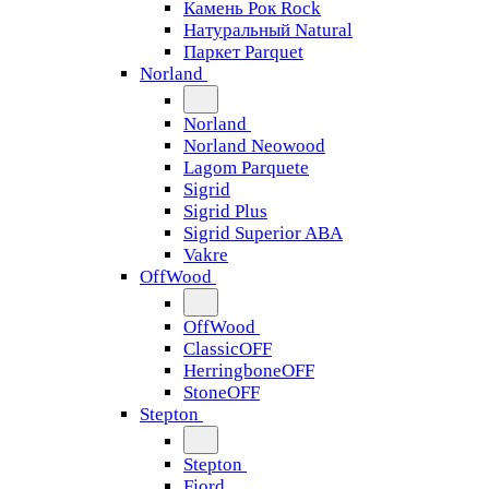
Камень Рок Rock
Натуральный Natural
Паркет Parquet
Norland
Norland
Norland Neowood
Lagom Parquete
Sigrid
Sigrid Plus
Sigrid Superior ABA
Vakre
OffWood
OffWood
ClassicOFF
HerringboneOFF
StoneOFF
Stepton
Stepton
Fjord