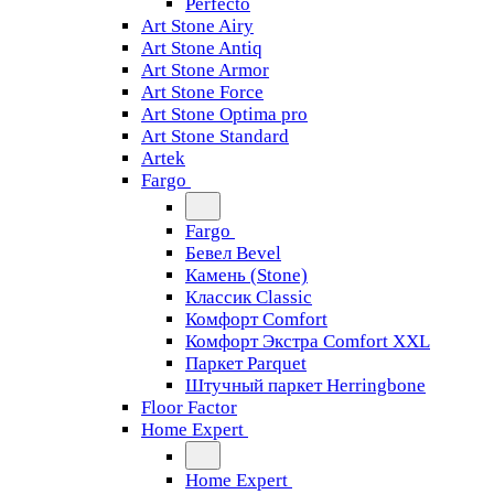
Perfecto
Art Stone Airy
Art Stone Antiq
Art Stone Armor
Art Stone Force
Art Stone Optima pro
Art Stone Standard
Artek
Fargo
Fargo
Бевел Bevel
Камень (Stone)
Классик Classic
Комфорт Comfort
Комфорт Экстра Comfort XXL
Паркет Parquet
Штучный паркет Herringbone
Floor Factor
Home Expert
Home Expert