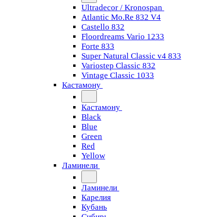
Ultradecor / Kronospan
Atlantic Mo.Re 832 V4
Castello 832
Floordreams Vario 1233
Forte 833
Super Natural Classic v4 833
Variostep Classic 832
Vintage Classic 1033
Кастамону
Кастамону
Black
Blue
Green
Red
Yellow
Ламинели
Ламинели
Карелия
Кубань
Сибирь