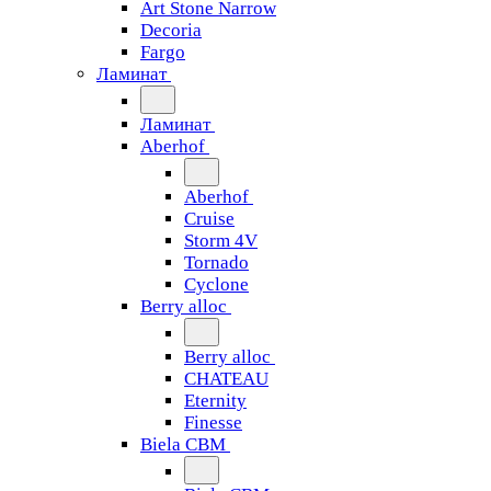
Art Stone Narrow
Decoria
Fargo
Ламинат
Ламинат
Aberhof
Aberhof
Cruise
Storm 4V
Tornado
Сyclone
Berry alloc
Berry alloc
CHATEAU
Eternity
Finesse
Biela CBM