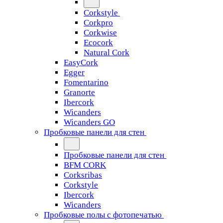
Corkstyle
Corkpro
Corkwise
Ecocork
Natural Cork
EasyCork
Egger
Fomentarino
Granorte
Ibercork
Wicanders
Wicanders GO
Пробковые панели для стен
Пробковые панели для стен
BFM CORK
Corksribas
Corkstyle
Ibercork
Wicanders
Пробковые полы с фотопечатью