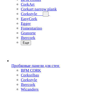
CorkArt
Corkart narrow plank
Corkstyle
EasyCork
Egger
Fomentarino
Granorte
Ibercork
Еще
Пробковые панели для стен
BFM CORK
Corksribas
Corkstyle
Ibercork
Wicanders