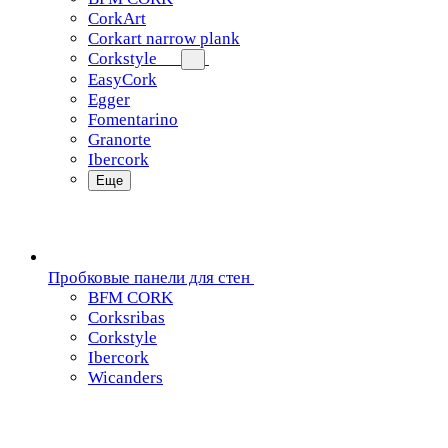
CorkArt
Corkart narrow plank
Corkstyle
EasyCork
Egger
Fomentarino
Granorte
Ibercork
Еще
Пробковые панели для стен
BFM CORK
Corksribas
Corkstyle
Ibercork
Wicanders