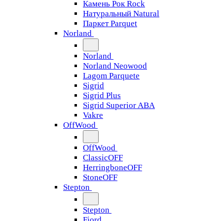
Камень Рок Rock
Натуральный Natural
Паркет Parquet
Norland
Norland
Norland Neowood
Lagom Parquete
Sigrid
Sigrid Plus
Sigrid Superior ABA
Vakre
OffWood
OffWood
ClassicOFF
HerringboneOFF
StoneOFF
Stepton
Stepton
Fjord