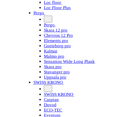
Loc floor
Loc Floor Plus
Pergo
Pergo
Skara 12 pro
Chevron 12 Pro
Elements pro
Goeteborg pro
Kalmar
Malmo pro
Sensation Wide Long Plank
Skara pro
Stavanger pro
Uppsala pro
SWISS KRONO
SWISS KRONO
Caspian
Dovod
ECO-TEC
Eventum