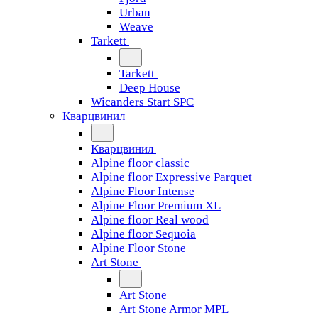
Urban
Weave
Tarkett
Tarkett
Deep House
Wicanders Start SPC
Кварцвинил
Кварцвинил
Alpine floor classic
Alpine floor Expressive Parquet
Alpine Floor Intense
Alpine Floor Premium XL
Alpine floor Real wood
Alpine floor Sequoia
Alpine Floor Stone
Art Stone
Art Stone
Art Stone Armor MPL