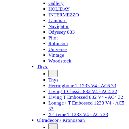
Gallery
HOLIDAY
INTERMEZZO
Laminart
Navigator
Odyssey 833
Pilot
Robinson
Universe
Vintage
Woodstock
Thys
Thys
Herringbone T 1233 V4 - AC6 33
Living T Classic 832 V4 - AC4 32
Living T Embossed 832 V4 - AC4 32
Lounge+ T Embossed 1233 V4 - AC5
33
X-Treme T 1233 V4 - AC5 33
Ultradecor / Kronospan