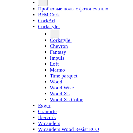
Пробковые полы с фотопечатью
BFM Cork
CorkArt
Corkstyle
Corkstyle
Chevron
Fantasy
Impuls
Loft
Marmo
Time parquet
Wood
Wood Wise
Wood XL
Wood XL Color
Egger
Granorte
Ibercork
Wicanders
Wicanders Wood Resist ECO