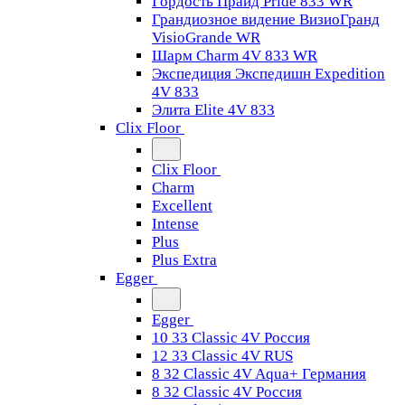
Гордость Прайд Pride 833 WR
Грандиозное видение ВизиоГранд
VisioGrande WR
Шарм Charm 4V 833 WR
Экспедиция Экспедишн Expedition
4V 833
Элита Elite 4V 833
Clix Floor
Clix Floor
Charm
Excellent
Intense
Plus
Plus Extra
Egger
Egger
10 33 Classic 4V Россия
12 33 Classic 4V RUS
8 32 Classic 4V Aqua+ Германия
8 32 Classic 4V Россия