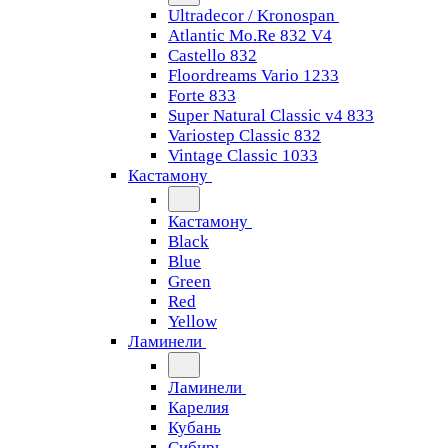
Ultradecor / Kronospan
Atlantic Mo.Re 832 V4
Castello 832
Floordreams Vario 1233
Forte 833
Super Natural Classic v4 833
Variostep Classic 832
Vintage Classic 1033
Кастамону
Кастамону
Black
Blue
Green
Red
Yellow
Ламинели
Ламинели
Карелия
Кубань
Сибирь