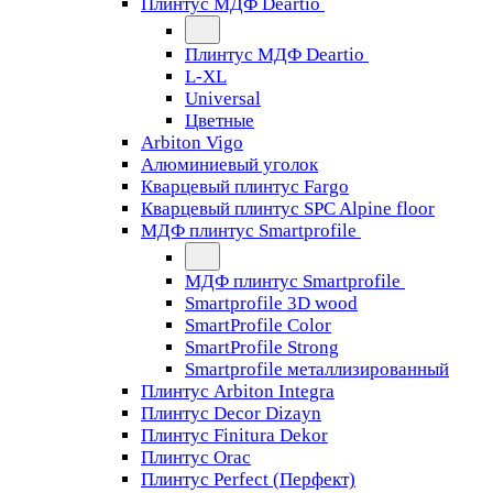
Плинтус МДФ Deartio
Плинтус МДФ Deartio
L-XL
Universal
Цветные
Arbiton Vigo
Алюминиевый уголок
Кварцевый плинтус Fargo
Кварцевый плинтус SPC Alpine floor
МДФ плинтус Smartprofile
МДФ плинтус Smartprofile
Smartprofile 3D wood
SmartProfile Color
SmartProfile Strong
Smartprofile металлизированный
Плинтус Arbiton Integra
Плинтус Decor Dizayn
Плинтус Finitura Dekor
Плинтус Orac
Плинтус Perfect (Перфект)