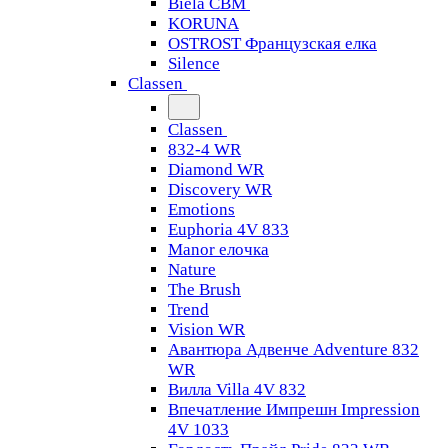
Biela CBM
KORUNA
OSTROST Французская елка
Silence
Classen
Classen
832-4 WR
Diamond WR
Discovery WR
Emotions
Euphoria 4V 833
Manor елочка
Nature
The Brush
Trend
Vision WR
Авантюра Адвенче Adventure 832
WR
Вилла Villa 4V 832
Впечатление Импрешн Impression
4V 1033