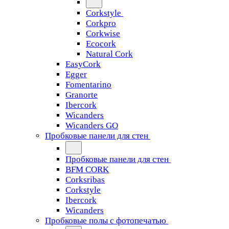
Corkstyle
Corkpro
Corkwise
Ecocork
Natural Cork
EasyCork
Egger
Fomentarino
Granorte
Ibercork
Wicanders
Wicanders GO
Пробковые панели для стен
Пробковые панели для стен
BFM CORK
Corksribas
Corkstyle
Ibercork
Wicanders
Пробковые полы с фотопечатью