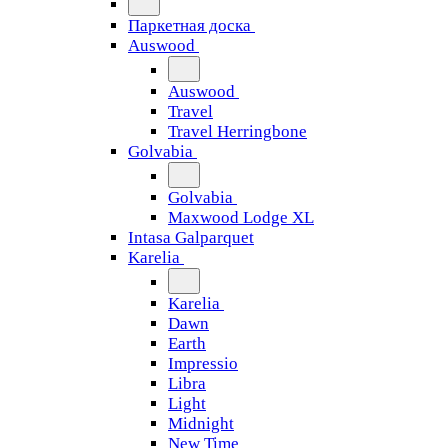
Паркетная доска
Auswood
Auswood
Travel
Travel Herringbone
Golvabia
Golvabia
Maxwood Lodge XL
Intasa Galparquet
Karelia
Karelia
Dawn
Earth
Impressio
Libra
Light
Midnight
New Time