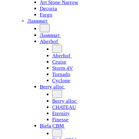
Art Stone Narrow
Decoria
Fargo
Ламинат
Ламинат
Aberhof
Aberhof
Cruise
Storm 4V
Tornado
Сyclone
Berry alloc
Berry alloc
CHATEAU
Eternity
Finesse
Biela CBM