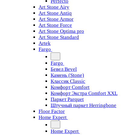
Perfecto
Art Stone Airy
Art Stone Antiq
Art Stone Armor
Art Stone Force
Art Stone Optima pro
Art Stone Standard
Artek
Fargo
Fargo
Бевел Bevel
Камень (Stone)
Классик Classic
Комфорт Comfort
Комфорт Экстра Comfort XXL
Паркет Parquet
Штучный паркет Herringbone
Floor Factor
Home Expert
Home Expert